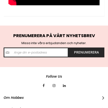
PRENUMERERA PÅ VÅRT NYHETSBREV
Missa inte våra erbjudanden och nyheter.
S
PRENUMERERA
i
g
n
U
p
f
Follow Us
o
r
O
u
r
Om Hobbex
N
e
w