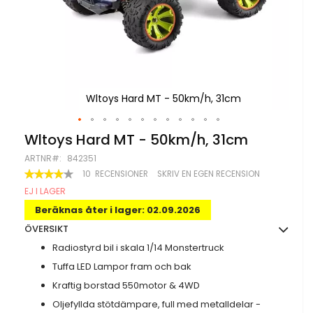
Wltoys Hard MT - 50km/h, 31cm
Hoppa
Wltoys Hard MT - 50km/h, 31cm
till
ARTNR
842351
början
av
BETYG:
10
RECENSIONER
SKRIV EN EGEN RECENSION
78
100
bildgalleriet
% OF
EJ I LAGER
Beräknas åter i lager: 02.09.2026
ÖVERSIKT
Radiostyrd bil i skala 1/14 Monstertruck
Tuffa LED Lampor fram och bak
Kraftig borstad 550motor & 4WD
Oljefyllda stötdämpare, full med metalldelar -