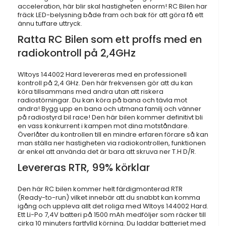
acceleration, här blir skal hastigheten enorm! RC Bilen har
fräck LED-belysning både fram och bak för att göra få ett
ännu tuffare uttryck.
Ratta RC Bilen som ett proffs med en
radiokontroll på 2,4GHz
Wltoys 144002 Hard levereras med en professionell
kontroll på 2,4 GHz. Den här frekvensen gör att du kan
köra tillsammans med andra utan att riskera
radiostörningar. Du kan köra på bana och tävla mot
andra! Bygg upp en bana och utmana familj och vänner
på radiostyrd bil race! Den här bilen kommer definitivt bli
en vass konkurrent i kampen mot dina motståndare.
Överlåter du kontrollen till en mindre erfaren förare så kan
man ställa ner hastigheten via radiokontrollen, funktionen
är enkel att använda det är bara att skruva ner T.H D/R.
Levereras RTR, 99% körklar
Den här RC bilen kommer helt färdigmonterad RTR
(Ready-to-run) vilket innebär att du snabbt kan komma
igång och uppleva allt det roliga med Wltoys 144002 Hard.
Ett Li-Po 7,4V batteri på 1500 mAh medföljer som räcker till
cirka 10 minuters fartfylld körning. Du laddar batteriet med