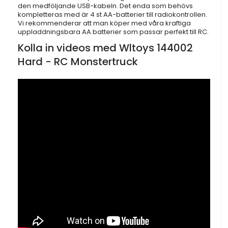
den medföljande USB-kabeln. Det enda som behövs
kompletteras med är 4 st AA-batterier till radiokontrollen.
Vi rekommenderar att man köper med våra kraftiga
uppladdningsbara AA batterier som passar perfekt till RC.
Kolla in videos med Wltoys 144002
Hard - RC Monstertruck