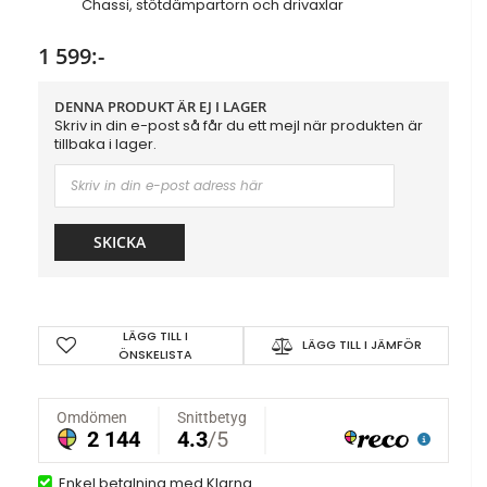
Chassi, stötdämpartorn och drivaxlar
1 599:-
DENNA PRODUKT ÄR EJ I LAGER
Skriv in din e-post så får du ett mejl när produkten är
tillbaka i lager.
SKICKA
LÄGG TILL I
LÄGG TILL I JÄMFÖR
ÖNSKELISTA
Enkel betalning med Klarna