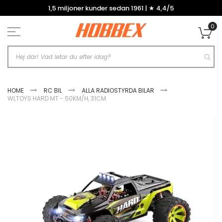
Hoppa
1,5 miljoner kunder sedan 1961 | ★ 4,4/5
till
innehållet
0
Mi
HOME
RC BIL
ALLA RADIOSTYRDA BILAR
WLTOYS HARD MT - 50KM/H, 31CM
Hoppa
till
slutet
av
bildgalleriet