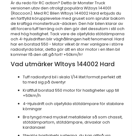
Är du redo för RC action? Detta är Monster Truck
versionen utav den otroligt populära WLtoys 144001
(Raccoon). Med RC Bilen Wltoys 144002 Hard erbjuds du
en fartfylld körupplevelse med gruset som sprutar bakom
de kraftiga monstertruck-däcken. Den här bilen klarar av
att forcera tuff terräng och den gör det dessutom i stil och
med hög hastighet. Tack vare de oljefyllda stötdämparna
och 4-hjulsdriften blir väghållningen helt fenomenal. Hard
har en borstad 550 - Motor vilket är mer vanligare i större
radiostyrda bilar, detta gör att en stor motor i en liten bil
kommer få den att gå fort! +50km/h!
Vad utmärker Wltoys 144002 Hard
Tuff radiostyrd bil i skala 1/14 litet format perfekt att
ta med sig på äventyr
Kraftfull borstad 550 motor för hastigheter upp till
+50km/h
4-Hjulsdrift och oljefyllda stötdämpare för stabilare
körningar
Bra tyngd med mycket metalldelar så som chassit,
stötdämpartorn, stötdämpare, drivaxlar och
kardanaxel
Steglös hastighets justering, du kan alltså via