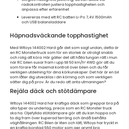
radiokontrollen justera topphastigheten och
anpassa efter erfarenhet
Levereras med ett RC batteri Li-Po 7,4V 1500mAh
och USB balansladdare
Häpnadsväckande topphastighet
Med Wltoys 144002 Hard går det som sagt undan, detta är
en RC Monstertruck som för sin storlek är otroligt snabb
och rolig att köra. Här gäller det att hålla tungan rätt i mun
när RC bilen susar fram i upp till 50 km/h! 4WD gör att du
som förare får maximal kontroll över bilen och du får
verkligen utdelning för dina körkunskaper. Det här är en bil
som låter dig utvecklas i din körning och som verkligen
sätter dig på prov. Är du redo att anta utmaningen?
Rejäla däck och stötdämpare
Wltoys 144002 Hard har kraftiga däck som greppar bra på
alla typer av underlag, precis som en RC Monster truck
ska ha. Oljefyllda stötdämpare gör att du kan hoppa och
ta dig fram över kuperad terräng och ändå behålla
väghållningen. RC Bilen är liten och lätt, Wltoys har tryckt in
en kraftig borstad 550 motor som ger grymt bra