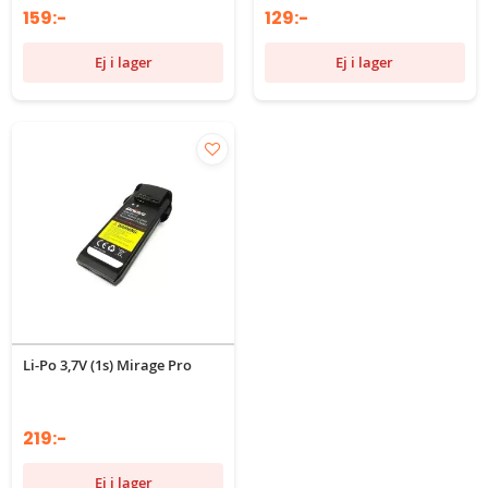
159:-
129:-
Ej i lager
Ej i lager
Li-Po 3,7V (1s) Mirage Pro
219:-
Ej i lager