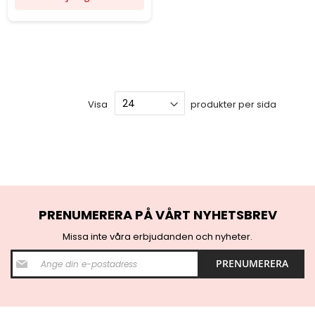
Visa
produkter per sida
PRENUMERERA PÅ VÅRT NYHETSBREV
Missa inte våra erbjudanden och nyheter.
S
PRENUMERERA
i
g
n
U
p