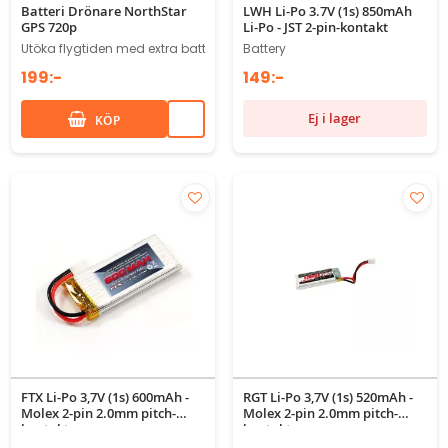
Batteri Drönare NorthStar
LWH Li-Po 3.7V (1s) 850mAh
GPS 720p
Li-Po - JST 2-pin-kontakt
Utöka flygtiden med extra batteri
Battery
199:-
149:-
Ej i lager
KÖP
FTX Li-Po 3,7V (1s) 600mAh -
RGT Li-Po 3,7V (1s) 520mAh -
Molex 2-pin 2.0mm pitch-
Molex 2-pin 2.0mm pitch-
kontakt
kontakt