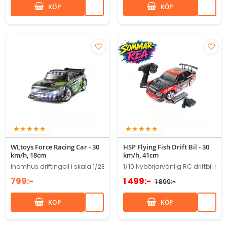
KÖP
KÖP
92%
100%
WLtoys Force Racing Car - 30
HSP Flying Fish Drift Bil - 30
km/h, 18cm
km/h, 41cm
Inomhus driftingbil i skala 1/28
1/10 Nybörjarvänlig RC driftbil me
799:-
1 499:-
1 899:-
KÖP
KÖP