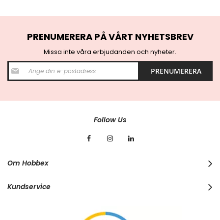
PRENUMERERA PÅ VÅRT NYHETSBREV
Missa inte våra erbjudanden och nyheter.
S
PRENUMERERA
i
g
n
U
p
f
Follow Us
o
r
O
u
r
Om Hobbex
N
e
w
Kundservice
s
l
e
t