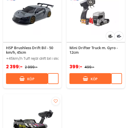
HSP Brushless Drift Bil - 50
Mini Drifter Truck m. Gyro -
km/h, 45cm
12cm
+45km/h Tuff rejäl drift bil i skala 1/10
2 399:-
399:-
2 999:-
499:-
KÖP
KÖP