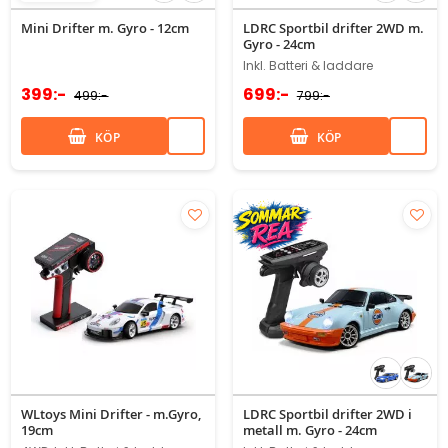
83%
Mini Drifter m. Gyro - 12cm
LDRC Sportbil drifter 2WD m.
Gyro - 24cm
Inkl. Batteri & laddare
399:-
699:-
499:-
799:-
KÖP
KÖP
WLtoys Mini Drifter - m.Gyro,
LDRC Sportbil drifter 2WD i
19cm
metall m. Gyro - 24cm