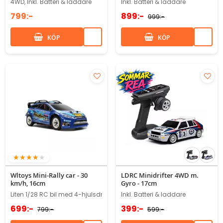
4WD, Inkl. Batteri & laddare
Inkl. Batteri & laddare
799:-
899:-
999:-
KÖP
KÖP
80%
Wltoys Mini-Rally car - 30
LDRC Minidrifter 4WD m.
km/h, 16cm
Gyro - 17cm
Liten 1/28 RC bil med 4-hjulsdrift och tuff kaross
Inkl. Batteri & laddare
699:-
399:-
799:-
599:-