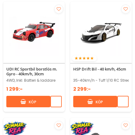
100%
UDI RC Sportbil borstlös m.
HSP Drift Bil - 40 km/h, 45cm
Gyro - 40km/h, 30cm
4WD, Inkl. Batteri & laddare
35-40km/h - Tuff 1/10 RC Street race
1 299:-
2 299:-
KÖP
KÖP