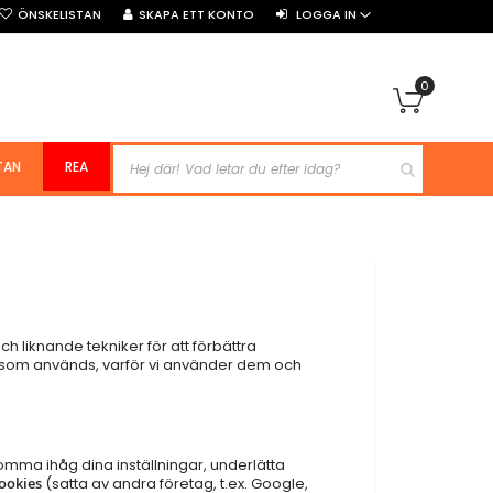
ÖNSKELISTAN
SKAPA ETT KONTO
LOGGA IN
0
Min kun
TAN
REA
h liknande tekniker för att förbättra
s som används, varför vi använder dem och
omma ihåg dina inställningar, underlätta
ookies
(satta av andra företag, t.ex. Google,