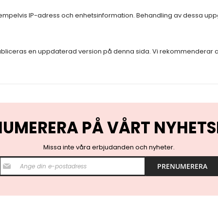
empelvis IP-adress och enhetsinformation. Behandling av dessa uppgi
ubliceras en uppdaterad version på denna sida. Vi rekommenderar at
NUMERERA PÅ VÅRT NYHETS
Missa inte våra erbjudanden och nyheter.
S
PRENUMERERA
i
g
n
U
p
f
o