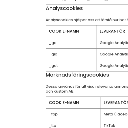
Analyscookies
Analyscookies hjälper oss att förstå hur b
COOKIE-NAMN
LEVERANTÖR
_ga
Google Analyti
_gid
Google Analyti
_gat
Google Analyti
Marknadsföringscookies
Dessa används för att visa relevanta annon
och Kustom AB.
COOKIE-NAMN
LEVERANTÖ
_fbp
Meta (Faceb
_ttp
TikTok