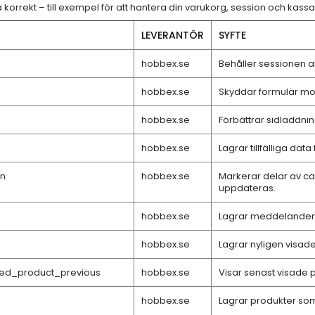
korrekt – till exempel för att hantera din varukorg, session och kass
LEVERANTÖR
SYFTE
hobbex.se
Behåller sessionen a
hobbex.se
Skyddar formulär mo
hobbex.se
Förbättrar sidladdn
hobbex.se
Lagrar tillfälliga dat
on
hobbex.se
Markerar delar av c
uppdateras.
hobbex.se
Lagrar meddelanden 
hobbex.se
Lagrar nyligen visad
wed_product_previous
hobbex.se
Visar senast visade 
hobbex.se
Lagrar produkter som