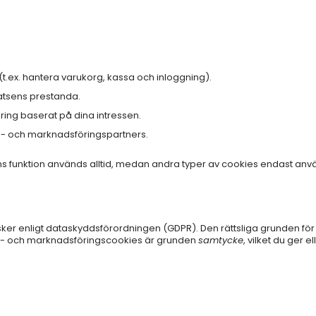
 (t.ex. hantera varukorg, kassa och inloggning).
latsens prestanda.
ng baserat på dina intressen.
gs- och marknadsföringspartners.
s funktion används alltid, medan andra typer av cookies endast anv
sker enligt dataskyddsförordningen (GDPR). Den rättsliga grunden fö
ys- och marknadsföringscookies är grunden
samtycke
, vilket du ger 