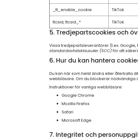
_tt_enable_cookie
TikTok
ttcsid, ttcsid_*
TikTok
5. Tredjepartscookies och öv
Vissa tredjepartsleverantörer (t.ex. Google
standardavtalsklausuler (SCC)
för att säker
6. Hur du kan hantera cookie
Du kan när som helst ändra eller återkalla d
webbläsare. Om du blockerar nödvändiga co
Instruktioner för vanliga webbläsare:
Google Chrome
Mozilla Firefox
Safari
Microsoft Edge
7. Integritet och personuppgi