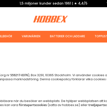
1,5 miljoner kunder sedan 1961 | ★ 4,4/5
ILLBEHÖR
VARUMÄRKEN
BATTERIER OCH LADDARE
TOPPLIS
org.nr
559217-0376
), Box 3291, 10365 Stockholm. Vi använder cookies oc
anpassa marknadsföring. Denna cookiepolicy förklarar vilka cookie
ebbläsare när du besöker en webbplats. De hjälper webbplatsen att k
kies kan vara
förstapartscookies
(satta av hobbex.se) eller
tredjepartsc