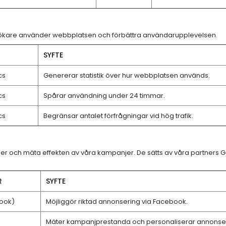
esökare använder webbplatsen och förbättra användarupplevelsen.
SYFTE
cs
Genererar statistik över hur webbplatsen används.
cs
Spårar användning under 24 timmar.
cs
Begränsar antalet förfrågningar vid hög trafik.
ser och mäta effekten av våra kampanjer. De sätts av våra partners
R
SYFTE
ook)
Möjliggör riktad annonsering via Facebook.
Mäter kampanjprestanda och personaliserar annonse