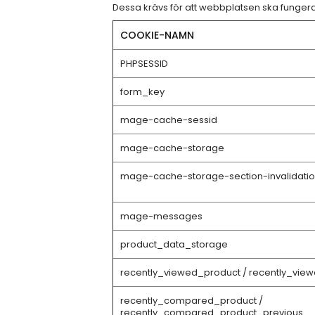
Dessa krävs för att webbplatsen ska fungera 
COOKIE-NAMN
PHPSESSID
form_key
mage-cache-sessid
mage-cache-storage
mage-cache-storage-section-invalidati
mage-messages
product_data_storage
recently_viewed_product / recently_vie
recently_compared_product /
recently_compared_product_previous