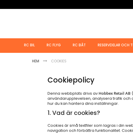
Hoppa
till
innehållet
RC BIL
RC FLYG
RC BÅT
RESERVDELAR OCH T
HEM
COOKIES
Cookiepolicy
Denna webbplats drivs av
Hobbex Retail AB
(
användarupplevelsen, analysera trafik och 
hur du kan hantera dina inställningar.
1. Vad är cookies?
Cookies är små textfiler som lagras i din w
navigation och förbättra funktionalitet. Coo