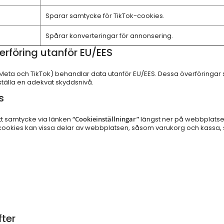
Sparar samtycke för TikTok-cookies.
Spårar konverteringar för annonsering.
erföring utanför EU/EES
, Meta och TikTok) behandlar data utanför EU/EES. Dessa överföringa
ställa en adekvat skyddsnivå.
s
itt samtycke via länken
“Cookieinställningar”
längst ner på webbplatsen
okies kan vissa delar av webbplatsen, såsom varukorg och kassa, s
fter