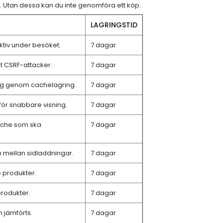
a. Utan dessa kan du inte genomföra ett köp.
LAGRINGSTID
ktiv under besöket.
7 dagar
t CSRF-attacker.
7 dagar
ing genom cachelagring.
7 dagar
a för snabbare visning.
7 dagar
ache som ska
7 dagar
mellan sidladdningar.
7 dagar
e produkter.
7 dagar
produkter.
7 dagar
 jämförts.
7 dagar