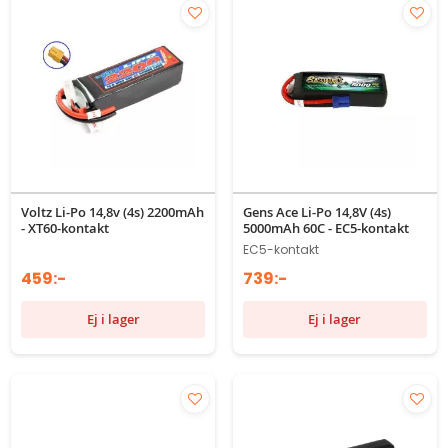
Voltz Li-Po 14,8v (4s) 2200mAh
Gens Ace Li-Po 14,8V (4s)
- XT60-kontakt
5000mAh 60C - EC5-kontakt
EC5-kontakt
459:-
739:-
Ej i lager
Ej i lager