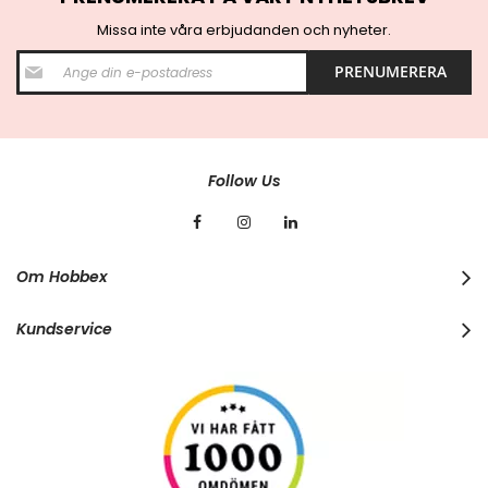
Missa inte våra erbjudanden och nyheter.
S
PRENUMERERA
i
g
n
U
p
f
Follow Us
o
r
O
u
r
Om Hobbex
N
e
w
Kundservice
s
l
e
t
t
e
r
: