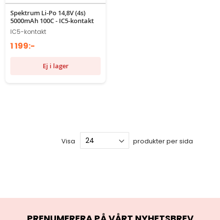
Spektrum Li-Po 14,8V (4s)
5000mAh 100C - IC5-kontakt
IC5-kontakt
1 199:-
Ej i lager
Visa
produkter per sida
PRENUMERERA PÅ VÅRT NYHETSBREV