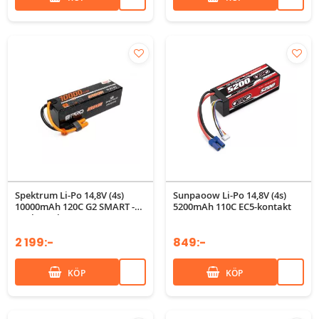
Spektrum Li-Po 14,8V (4s)
Sunpaoow Li-Po 14,8V (4s)
10000mAh 120C G2 SMART -
5200mAh 110C EC5-kontakt
IC5-kontakt
2 199:-
849:-
KÖP
KÖP