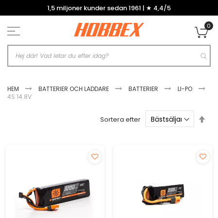
Hoppa
1,5 miljoner kunder sedan 1961 | ★ 4,4/5
till
innehållet
0
Mi
HEM
BATTERIER OCH LADDARE
BATTERIER
LI-PO
4S 14.8V
Sätt
Sortera efter
fal
sor