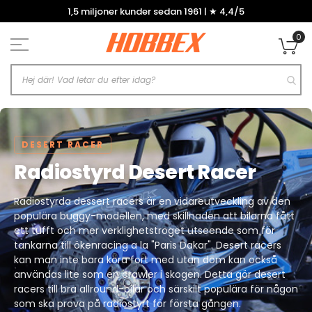
Hoppa
1,5 miljoner kunder sedan 1961 | ★ 4,4/5
till
innehållet
0
Mi
DESERT RACER
Radiostyrd Desert Racer
Radiostyrda dessert racers är en vidareutveckling av den
populära buggy-modellen, med skillnaden att bilarna fått
ett tufft och mer verklighetstroget utseende som för
tankarna till ökenracing a la "Paris Dakar". Desert racers
kan man inte bara köra fort med utan dom kan också
användas lite som en crawler i skogen. Detta gör desert
racers till bra allround-bilar och särskilt populära för någon
som ska prova på radiostyrt för första gången.