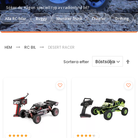
Söker du någon speciell typ av radiostyrd bil?
Alla RC-bilar
Buggy
Monster Truck
Crawler
Drifting
HEM
RC BIL
DESERT RACER
Sätt
Sortera efter
fal
sor