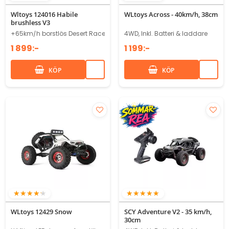
95%
83%
Wltoys 124016 Habile
WLtoys Across - 40km/h, 38cm
brushless V3
+65km/h borstlös Desert Racer redo för Action!
4WD, Inkl. Batteri & laddare
1 899:-
1 199:-
KÖP
KÖP
83%
100%
WLtoys 12429 Snow
SCY Adventure V2 - 35 km/h,
30cm