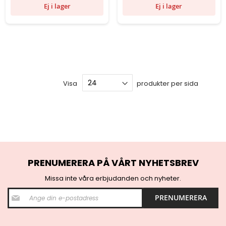
Ej i lager
Ej i lager
Visa
produkter per sida
PRENUMERERA PÅ VÅRT NYHETSBREV
Missa inte våra erbjudanden och nyheter.
S
PRENUMERERA
i
g
n
U