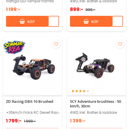
Häftiga LED-lampor framtill
4WD, Inkl. Batteri & laddare
1 199:-
899:-
999:-
KÖP
KÖP
80%
ZD Racing DBX-10 Brushed
SCY Adventure brushless - 50
km/h, 30cm
+35km/h Fräck RC Desert Racer!
4WD, Inkl. Batteri & laddare
1 799:-
1 399:-
1 999:-