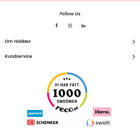
p
f
Follow Us
o
r
O
u
r
Om Hobbex
N
e
w
Kundservice
s
l
e
t
t
e
r
: