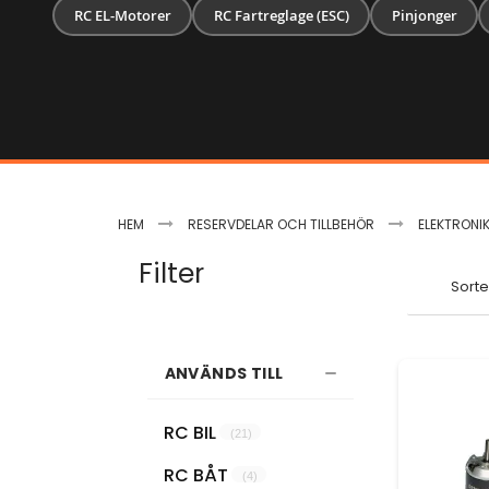
RC EL-Motorer
RC Fartreglage (ESC)
Pinjonger
HEM
RESERVDELAR OCH TILLBEHÖR
ELEKTRONI
Filter
Sorte
ANVÄNDS TILL
RC BIL
21
RC BÅT
4