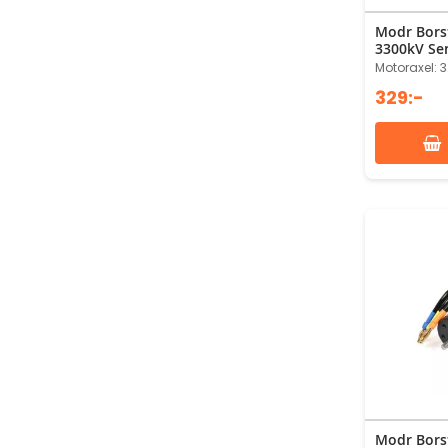
Modr Bors
3300kV Se
Motoraxel: 
329:-
Modr Bors