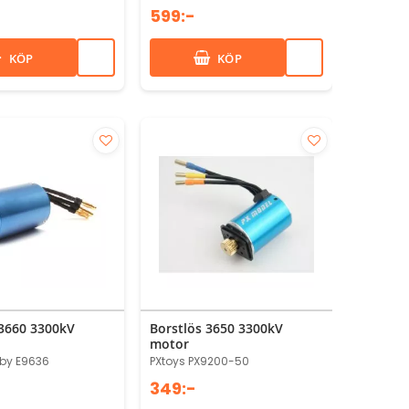
599:-
KÖP
KÖP
 3660 3300kV
Borstlös 3650 3300kV
motor
by E9636
PXtoys PX9200-50
349:-