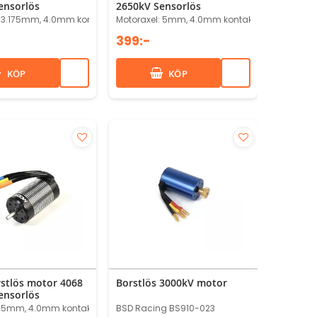
ensorlös
2650kV Sensorlös
: 3.175mm, 4.0mm kontakter
Motoraxel: 5mm, 4.0mm kontakter
399:-
KÖP
KÖP
stlös motor 4068
Borstlös 3000kV motor
ensorlös
: 5mm, 4.0mm kontakter
BSD Racing BS910-023