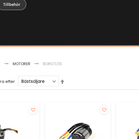
Tillbehör
K
MOTORER
BORSTLÖS
Sätt
ra efter
fallande
sortering