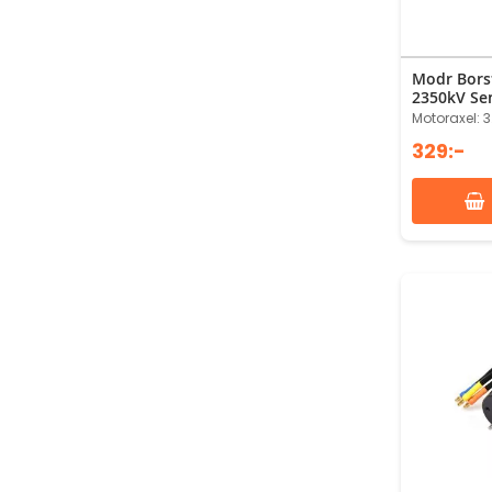
Modr Bors
2350kV Se
Motoraxel: 
329:-