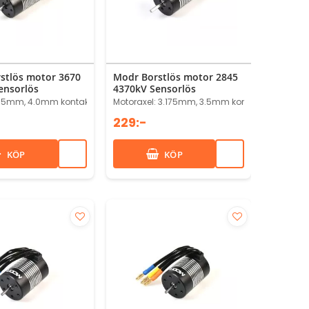
stlös motor 3670
Modr Borstlös motor 2845
ensorlös
4370kV Sensorlös
: 5mm, 4.0mm kontakter
Motoraxel: 3.175mm, 3.5mm kontakter
229:-
KÖP
KÖP