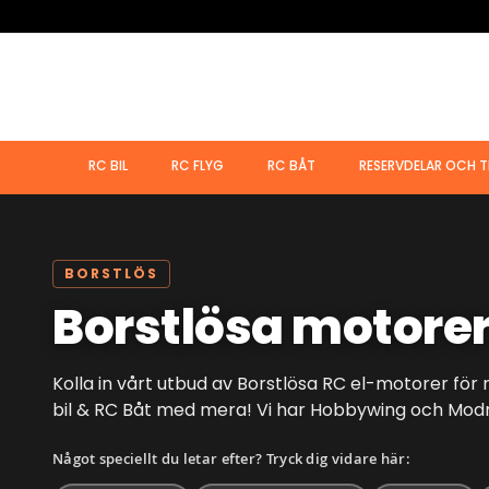
Hoppa
till
innehållet
RC BIL
RC FLYG
RC BÅT
RESERVDELAR OCH T
BORSTLÖS
Borstlösa motore
Kolla in vårt utbud av Borstlösa RC el-motorer för
bil & RC Båt med mera! Vi har Hobbywing och Modr
Något speciellt du letar efter? Tryck dig vidare här: