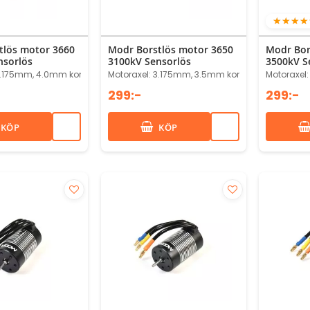
10
tlös motor 3660
Modr Borstlös motor 3650
Modr Bor
nsorlös
3100kV Sensorlös
3500kV S
3.175mm, 4.0mm kontakter
Motoraxel: 3.175mm, 3.5mm kontakter
Motoraxel
299:-
299:-
KÖP
KÖP