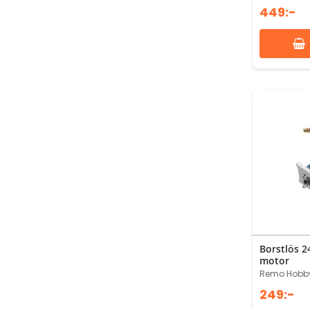
449:-
Borstlös 
motor
Remo Hobby
249:-