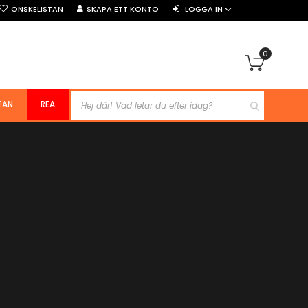
ÖNSKELISTAN
SKAPA ETT KONTO
LOGGA IN
0
Min kun
TAN
REA