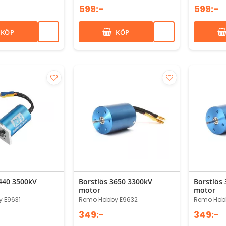
599:-
599:-
KÖP
KÖP
2440 3500kV
Borstlös 3650 3300kV
Borstlös
motor
motor
 E9631
Remo Hobby E9632
Remo Hob
349:-
349:-