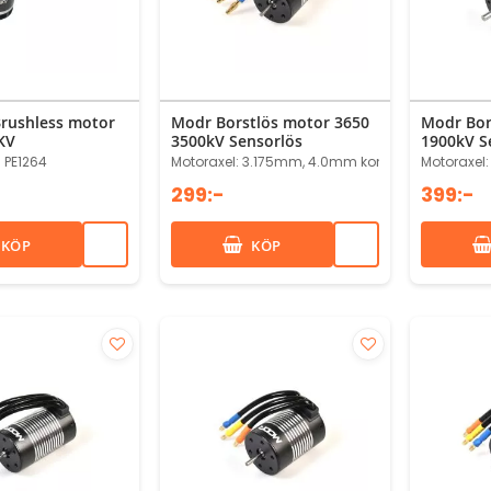
Brushless motor
Modr Borstlös motor 3650
Modr Bor
KV
3500kV Sensorlös
1900kV S
 PE1264
Motoraxel: 3.175mm, 4.0mm kontakter
Motoraxel
299:-
399:-
KÖP
KÖP