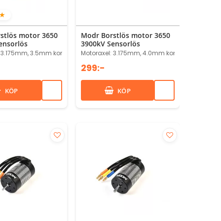
0%
stlös motor 3650
Modr Borstlös motor 3650
ensorlös
3900kV Sensorlös
: 3.175mm, 3.5mm kontakter
Motoraxel: 3.175mm, 4.0mm kontakter
299:-
KÖP
KÖP