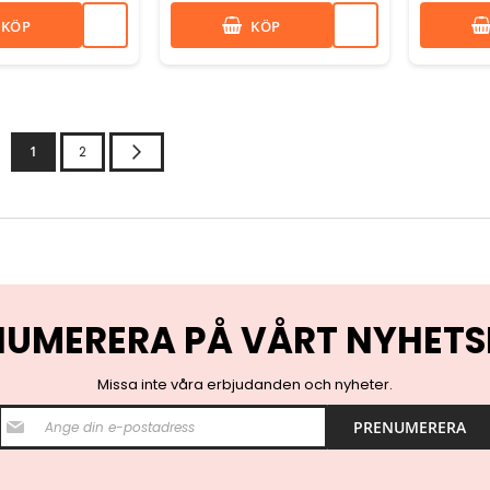
KÖP
KÖP
Nästa
1
2
NUMERERA PÅ VÅRT NYHETS
Missa inte våra erbjudanden och nyheter.
S
PRENUMERERA
i
g
n
U