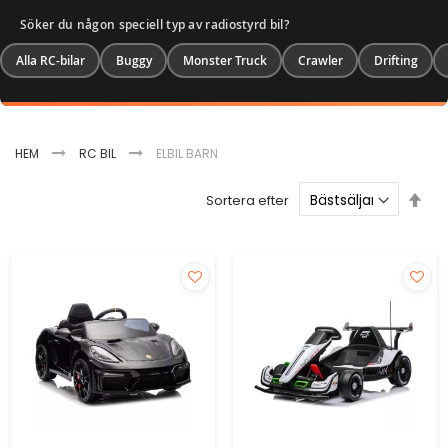
Söker du någon speciell typ av radiostyrd bil?
Alla RC-bilar
Buggy
Monster Truck
Crawler
Drifting
HEM
RC BIL
ELBIL BARN
Sätt
Sortera efter
fal
sor