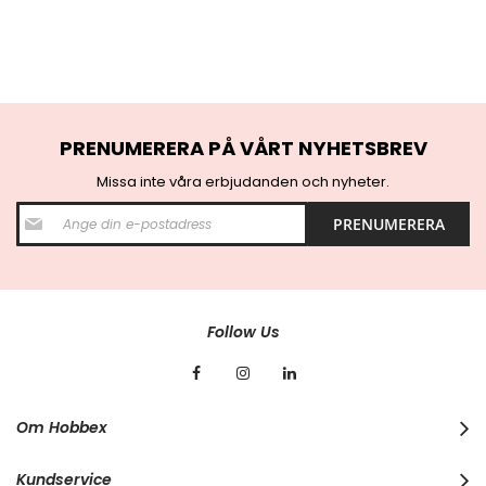
PRENUMERERA PÅ VÅRT NYHETSBREV
Missa inte våra erbjudanden och nyheter.
S
PRENUMERERA
i
g
n
U
p
f
Follow Us
o
r
O
u
r
Om Hobbex
N
e
w
Kundservice