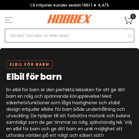
Hoppa
1,5 miljoner kunder sedan 1961 | ★ 4,4/5
till
innehållet
0
Mi
ELBIL FÖR BARN
Elbil för barn
En elbil för barn är den perfekta leksaken för att ge ditt
barn en rolig och spännande körupplevelse! Med
säkerhetsfunktioner som låga hastigheter och stabil
design erbjuder elbilar för barn både underhållning och
utveckling. De hjälper till att förbättra motorik och balans
samtidigt som de ger timmar av rolig, självständig lek. Välj
en elbil för barn och ge ditt barn en unik möjlighet att
utforska världen på ett roligt och säkert sätt!