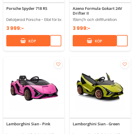
Porsche Spyder 718 RS
Azeno Formula Gokart 24V
Drifter II
Detaljerad Porsche - Elbil för barn
15km/h och driftfunktion
3 999:-
3 999:-
KÖP
KÖP
Lamborghini Sian - Pink
Lamborghini Sian - Green