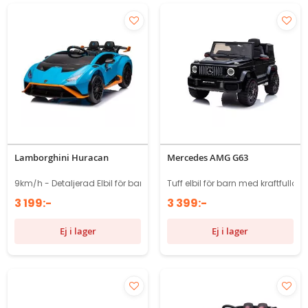
Lamborghini Huracan
Mercedes AMG G63
9km/h - Detaljerad Elbil för barn
Tuff elbil för barn med kraftfulla 
3 199:-
3 399:-
Ej i lager
Ej i lager