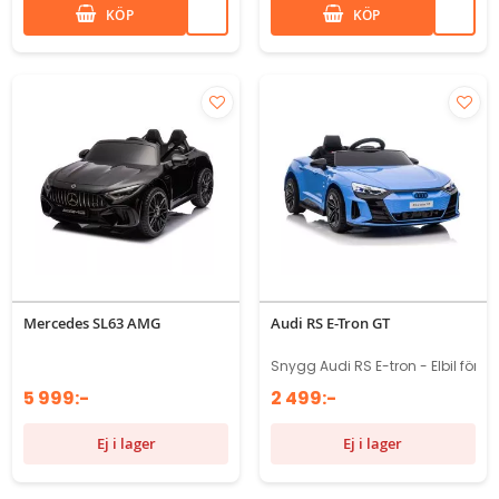
KÖP
KÖP
Mercedes SL63 AMG
Audi RS E-Tron GT
Snygg Audi RS E-tron - Elbil för b
5 999:-
2 499:-
Ej i lager
Ej i lager