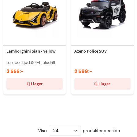
Lamborghini Sian - Yellow
Azeno Police SUV
Lampor, Ljud & 4-hjulsdrift
3 555:-
2 599:-
Ej i lager
Ej i lager
Visa
produkter per sida