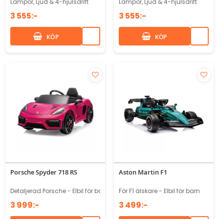
Lampor, Ljud & 4-hjulsdrift
Lampor, Ljud & 4-hjulsdrift
3 555:-
3 555:-
KÖP
KÖP
Porsche Spyder 718 RS
Aston Martin F1
Detaljerad Porsche - Elbil för barn
För F1 älskare - Elbil för barn
3 999:-
3 499:-