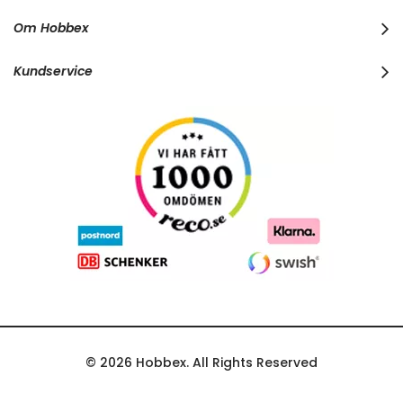
u
r
Om Hobbex
N
e
w
Kundservice
s
l
e
t
t
e
r
:
© 2026 Hobbex. All Rights Reserved