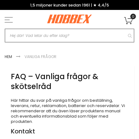
Hoppa
1,5 miljoner kunder sedan 1961 | ★ 4,4/5
till
innehållet
0
Mi
HEM
VANLIGA FRÅGOR
FAQ – Vanliga frågor &
skötselråd
Här hittar du svar på vanliga frågor om beställning,
leverans, retur, reklamation, batterier och reservdelar. Vi
rekommenderar att du även läser produktens manual
och eventuella informationsblad som följer med
produkten.
Kontakt