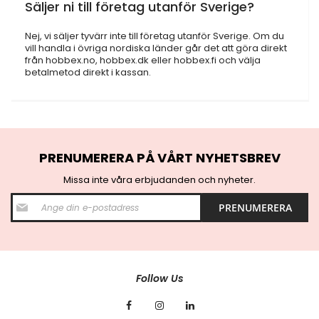
Säljer ni till företag utanför Sverige?
Nej, vi säljer tyvärr inte till företag utanför Sverige. Om du
vill handla i övriga nordiska länder går det att göra direkt
från hobbex.no, hobbex.dk eller hobbex.fi och välja
betalmetod direkt i kassan.
PRENUMERERA PÅ VÅRT NYHETSBREV
Missa inte våra erbjudanden och nyheter.
S
PRENUMERERA
i
g
n
U
p
f
Follow Us
o
r
O