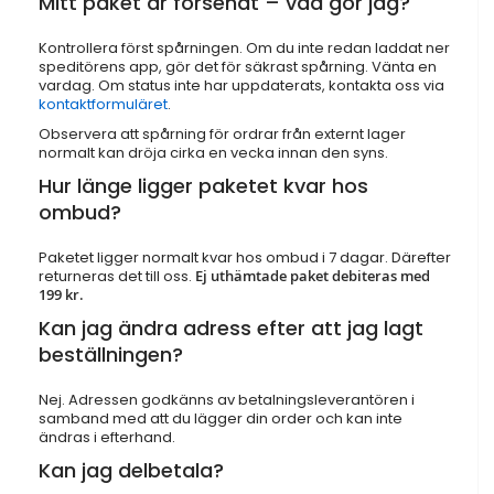
Mitt paket är försenat – vad gör jag?
Kontrollera först spårningen. Om du inte redan laddat ner
speditörens app, gör det för säkrast spårning. Vänta en
vardag. Om status inte har uppdaterats, kontakta oss via
kontaktformuläret
.
Observera att spårning för ordrar från externt lager
normalt kan dröja cirka en vecka innan den syns.
Hur länge ligger paketet kvar hos
ombud?
Paketet ligger normalt kvar hos ombud i 7 dagar. Därefter
returneras det till oss.
Ej uthämtade paket debiteras med
199 kr.
Kan jag ändra adress efter att jag lagt
beställningen?
Nej. Adressen godkänns av betalningsleverantören i
samband med att du lägger din order och kan inte
ändras i efterhand.
Kan jag delbetala?