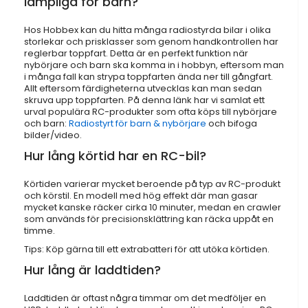
lämpliga för barn?
Hos Hobbex kan du hitta många radiostyrda bilar i olika
storlekar och prisklasser som genom handkontrollen har
reglerbar toppfart. Detta är en perfekt funktion när
nybörjare och barn ska komma in i hobbyn, eftersom man
i många fall kan strypa toppfarten ända ner till gångfart.
Allt eftersom färdigheterna utvecklas kan man sedan
skruva upp toppfarten. På denna länk har vi samlat ett
urval populära RC-produkter som ofta köps till nybörjare
och barn:
Radiostyrt för barn & nybörjare
och bifoga
bilder/video.
Hur lång körtid har en RC-bil?
Körtiden varierar mycket beroende på typ av RC-produkt
och körstil. En modell med hög effekt där man gasar
mycket kanske räcker cirka 10 minuter, medan en crawler
som används för precisionsklättring kan räcka uppåt en
timme.
Tips: Köp gärna till ett extrabatteri för att utöka körtiden.
Hur lång är laddtiden?
Laddtiden är oftast några timmar om det medföljer en