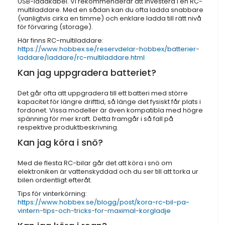
USB-laddkabel. Vi rekommenderar att investera i en RC-
multiladdare. Med en sådan kan du ofta ladda snabbare
(vanligtvis cirka en timme) och enklare ladda till rätt nivå
för förvaring (storage).
Här finns RC-multiladdare:
https://www.hobbex.se/reservdelar-hobbex/batterier-
laddare/laddare/rc-multiladdare.html
Kan jag uppgradera batteriet?
Det går ofta att uppgradera till ett batteri med större
kapacitet för längre drifttid, så länge det fysiskt får plats i
fordonet. Vissa modeller är även kompatibla med högre
spänning för mer kraft. Detta framgår i så fall på
respektive produktbeskrivning.
Kan jag köra i snö?
Med de flesta RC-bilar går det att köra i snö om
elektroniken är vattenskyddad och du ser till att torka ur
bilen ordentligt efteråt.
Tips för vinterkörning:
https://www.hobbex.se/blogg/post/kora-rc-bil-pa-
vintern-tips-och-tricks-for-maximal-korgladje