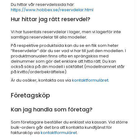
Du hittar vår reservdelssida här:
https://www.hobbex.se/reservdelar.html
Hur hittar jag rätt reservdel?
Vi har tusentals reservdelar i lager, men vi lagerför inte
samtliga reservdelar till alla modeller.
På respektive produktsida kan du se en flik som heter
“Reservdelar” där du ser vad vi har till just den modellen. I
produktmanualen finns ofta en sprängskiss med
delnummer som gör det enklare att hitta rätt. Du kan
också söka på din modell i sökfältet (modellnamnet står
på kvitto/orderbekräftelse).
Är du osäker, kontakta oss via
kontaktformuläret
.
Företagsköp
Kan jag handla som företag?
Som företagare beställer du enklast via kassan. Vid större
bulk-orders går det bra att kontakta kundtjänst för
fakturaköp via
kontaktformuläret
.