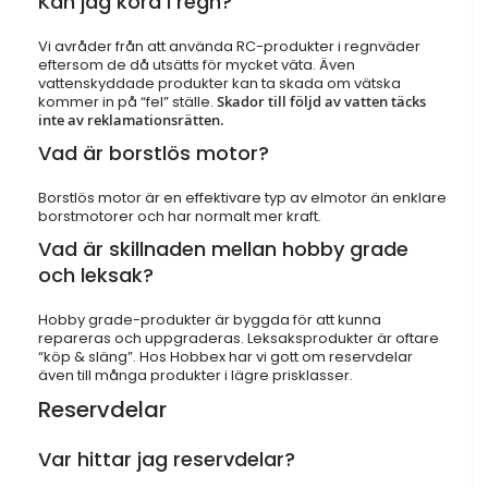
Kan jag köra i regn?
Vi avråder från att använda RC-produkter i regnväder
eftersom de då utsätts för mycket väta. Även
vattenskyddade produkter kan ta skada om vätska
kommer in på “fel” ställe.
Skador till följd av vatten täcks
inte av reklamationsrätten.
Vad är borstlös motor?
Borstlös motor är en effektivare typ av elmotor än enklare
borstmotorer och har normalt mer kraft.
Vad är skillnaden mellan hobby grade
och leksak?
Hobby grade-produkter är byggda för att kunna
repareras och uppgraderas. Leksaksprodukter är oftare
“köp & släng”. Hos Hobbex har vi gott om reservdelar
även till många produkter i lägre prisklasser.
Reservdelar
Var hittar jag reservdelar?