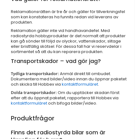
Reklamationsrätten är tre år och gäller för tillverkningsfel
som kan konstateras ha funnits redan vid leverans av
produkten.
Reklamation gäller inte vid handhavandefel. Med
radiostyrda hobbyprodukter är det normalt att produkter
kan gå sönder till följd av olyckor, vattenskador, slitage
eller bristfällig skötsel. För dessa fall har vi reservdelar i
sortimentet så att du kan reparera produkten.
Transportskador – vad gör jag?
Tydliga transportskador:
Anmäl direkt till ombudet.
Dokumentera med bilder/video innan du öppnar paketet
och skicka till Hobbex via
kontaktformuläret
.
Dolda transportskador:
Om du upptäcker skadan först
efter att du öppnat paketet, rapportera till Hobbex via
kontaktformuläret
och bifoga bilder/video.
Produktfrågor
Finns det radiostyrda bilar som är