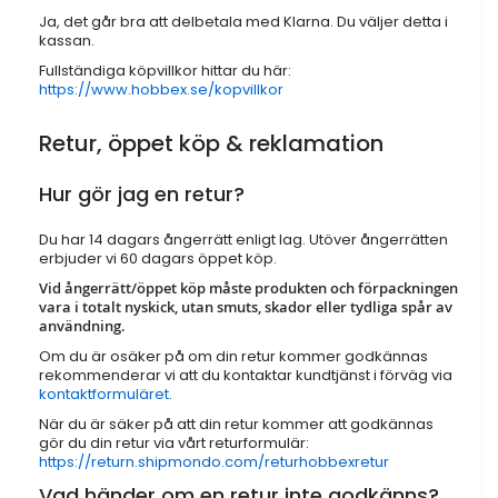
Ja, det går bra att delbetala med Klarna. Du väljer detta i
kassan.
Fullständiga köpvillkor hittar du här:
https://www.hobbex.se/kopvillkor
Retur, öppet köp & reklamation
Hur gör jag en retur?
Du har 14 dagars ångerrätt enligt lag. Utöver ångerrätten
erbjuder vi 60 dagars öppet köp.
Vid ångerrätt/öppet köp måste produkten och förpackningen
vara i totalt nyskick, utan smuts, skador eller tydliga spår av
användning.
Om du är osäker på om din retur kommer godkännas
rekommenderar vi att du kontaktar kundtjänst i förväg via
kontaktformuläret
.
När du är säker på att din retur kommer att godkännas
gör du din retur via vårt returformulär:
https://return.shipmondo.com/returhobbexretur
Vad händer om en retur inte godkänns?