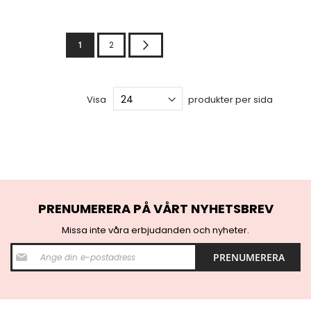
Nästa
1
2
Visa
produkter per sida
PRENUMERERA PÅ VÅRT NYHETSBREV
Missa inte våra erbjudanden och nyheter.
S
PRENUMERERA
i
g
n
U
p