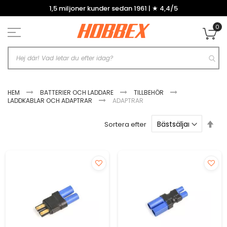
Hoppa
1,5 miljoner kunder sedan 1961 | ★ 4,4/5
till
innehållet
0
Mi
HEM
BATTERIER OCH LADDARE
TILLBEHÖR
LADDKABLAR OCH ADAPTRAR
ADAPTRAR
Sätt
Sortera efter
fal
sor