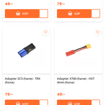
49:-
79:-
KÖP
KÖP
Adapter EC5 (hane) - TRX
Adapter XT60 (hane) - HXT
(hona)
4mm (hona)
79:-
49:-
KÖP
KÖP