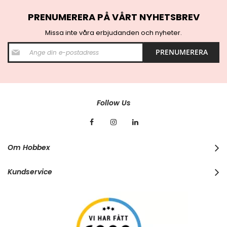
PRENUMERERA PÅ VÅRT NYHETSBREV
Missa inte våra erbjudanden och nyheter.
S
PRENUMERERA
i
g
n
U
p
f
Follow Us
o
r
O
u
r
Om Hobbex
N
e
w
Kundservice
s
l
e
t
t
e
r