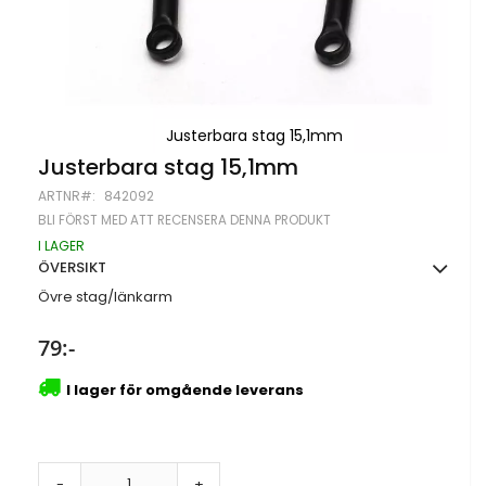
Justerbara stag 15,1mm
Hoppa
Justerbara stag 15,1mm
till
ARTNR
842092
början
av
BLI FÖRST MED ATT RECENSERA DENNA PRODUKT
bildgalleriet
I LAGER
ÖVERSIKT
Övre stag/länkarm
79:-
I lager för omgående leverans
-
+