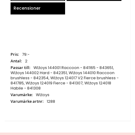
Recensioner
Specifikationer
79:-
2
WLtoys 144001 Raccoon - 841165 - 843651,
WLtoys 144002 Hard - 842351, WLtoys 144010 Raccoon
brushless - 842354, WLtoys 124017 V2 Fierce brushless -
841785, WLtoys 124019 Fierce - 841307, WLtoys 124018
Habile - 841308
WLtoys
1288