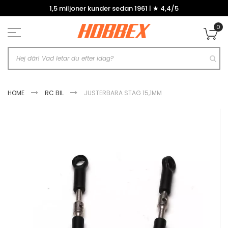
Hoppa
1,5 miljoner kunder sedan 1961 | ★ 4,4/5
till
innehållet
0
Mi
HOME
RC BIL
JUSTERBARA STAG 15,1MM
Hoppa
till
slutet
av
bildgalleriet