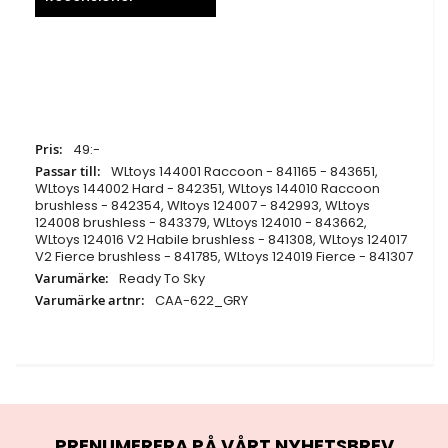
Specifikationer
49:-
WLtoys 144001 Raccoon - 841165 - 843651,
WLtoys 144002 Hard - 842351, WLtoys 144010 Raccoon
brushless - 842354, Wltoys 124007 - 842993, WLtoys
124008 brushless - 843379, WLtoys 124010 - 843662,
WLtoys 124016 V2 Habile brushless - 841308, WLtoys 124017
V2 Fierce brushless - 841785, WLtoys 124019 Fierce - 841307
Ready To Sky
CAA-622_GRY
PRENUMERERA PÅ VÅRT NYHETSBREV