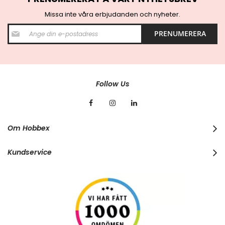
Missa inte våra erbjudanden och nyheter.
S
PRENUMERERA
i
g
n
U
p
f
Follow Us
o
r
O
u
r
Om Hobbex
N
e
w
Kundservice
s
l
e
t
t
e
r
: