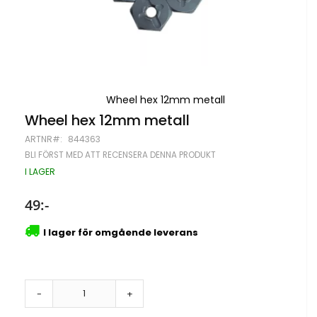
Wheel hex 12mm metall
Hoppa
Wheel hex 12mm metall
till
ARTNR
844363
början
av
BLI FÖRST MED ATT RECENSERA DENNA PRODUKT
bildgalleriet
I LAGER
49:-
I lager för omgående leverans
-
+