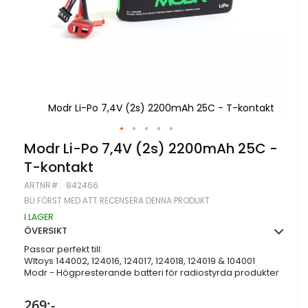
ontakt
Modr Li-Po 7,4V (2s) 2200mAh 25C - T-kontakt
Mo
Hoppa
Modr Li-Po 7,4V (2s) 2200mAh 25C -
till
T-kontakt
början
av
ARTNR
842466
bildgalleriet
BLI FÖRST MED ATT RECENSERA DENNA PRODUKT
I LAGER
ÖVERSIKT
Passar perfekt till:
Wltoys 144002, 124016, 124017, 124018, 124019 & 104001
Modr - Högpresterande batteri för radiostyrda produkter
269:-