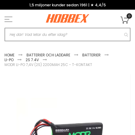
Hoppa
1,5 miljoner kunder sedan 1961 | ★ 4,4/5
till
innehållet
0
Mi
HOME
BATTERIER OCH LADDARE
BATTERIER
LI-PO
2S 7.4V
MODR LI-PO 7,4V (2S) 2200MAH 25C - T-KONTAKT
Hoppa
till
slutet
av
bildgalleriet