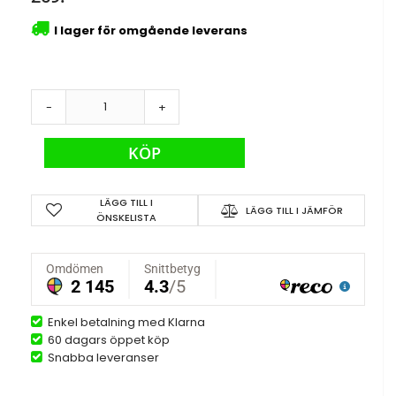
I lager för omgående leverans
-
+
KÖP
LÄGG TILL I
LÄGG TILL I JÄMFÖR
ÖNSKELISTA
Enkel betalning med Klarna
60 dagars öppet köp
Snabba leveranser