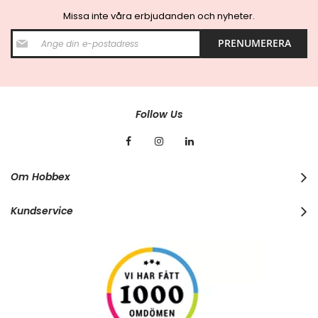
Missa inte våra erbjudanden och nyheter.
S
PRENUMERERA
i
g
n
U
p
f
Follow Us
o
r
O
u
r
Om Hobbex
N
e
w
Kundservice
s
l
e
t
t
e
r
: