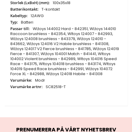
100x35x18
T-kontakt
12AWG
Batteri
WLtoys 144002 Hard - 842351, WLtoys 144010
Raccoon brushless - 842354, Wltoys 124007 - 842993,
WLtoys 124008 brushless - 843379, WLtoys 124010 -
843662, WLtoys 124016 V2 Habile brushless - 841308,
WLtoys 124017 V2 Fierce brushless - 841785, WLtoys 124019
Fierce - 841307, WLtoys 104001 Match - 841441, Wltoys
104002 Violent brushless - 842989, Wltoys 104016 Speed
Race - 843175, Wltoys 104018 brushless - 843174, Wltoys
104019 Speed Race brushless - 842991, WLtoys 104072
Force XL - 842988, WLtoys 124018 Habile - 841308
Modr
SC82518-T
PRENUMERERA PÅ VÅRT NYHETSBREV