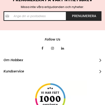
Missa inte våra erbjudanden och nyheter.
S
PRENUMERERA
i
g
n
U
p
f
Follow Us
o
r
O
u
r
Om Hobbex
N
e
w
Kundservice
s
l
e
t
t
e
r
: