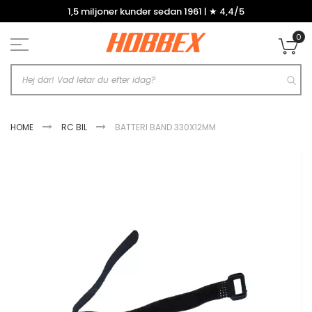
Hoppa
1,5 miljoner kunder sedan 1961 | ★ 4,4/5
till
innehållet
0
Mi
HOME
RC BIL
BATTERI BAND 330X12MM
Hoppa
till
slutet
av
bildgalleriet