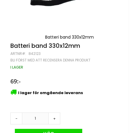
Batteri band 330x12mm
Hoppa
Batteri band 330x12mm
till
ARTNR
842123
början
av
BLI FÖRST MED ATT RECENSERA DENNA PRODUKT
bildgalleriet
I LAGER
69:-
I lager för omgående leverans
-
+