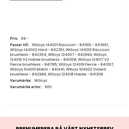
Specifikationer
69:-
WLtoys 144001 Raccoon - 841165 - 843651,
WLtoys 144002 Hard - 842351, WLtoys 144010 Raccoon
brushless - 842354, Wltoys 124007 - 842993, WLtoys
124016 V2 Habile brushless - 841308, WLtoys 124017 V2
Fierce brushless - 841785, WLtoys 124019 Fierce - 841307,
WLtoys 104001 Match - 841441, Wltoys 104002 Violent
brushless - 842989, WLtoys 124018 Habile - 841308
WLtoys
1651
PRENUMERERA PÅ VÅRT NYHETSBREV