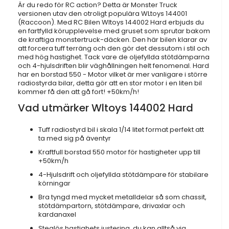
Är du redo för RC action? Detta är Monster Truck
versionen utav den otroligt populära WLtoys 144001
(Raccoon). Med RC Bilen Wltoys 144002 Hard erbjuds du
en fartfylld körupplevelse med gruset som sprutar bakom
de kraftiga monstertruck-däcken. Den här bilen klarar av
att forcera tuff terräng och den gör det dessutom i stil och
med hög hastighet. Tack vare de oljefyllda stötdämparna
och 4-hjulsdriften blir väghållningen helt fenomenal. Hard
har en borstad 550 - Motor vilket är mer vanligare i större
radiostyrda bilar, detta gör att en stor motor i en liten bil
kommer få den att gå fort! +50km/h!
Vad utmärker Wltoys 144002 Hard
Tuff radiostyrd bil i skala 1/14 litet format perfekt att
ta med sig på äventyr
Kraftfull borstad 550 motor för hastigheter upp till
+50km/h
4-Hjulsdrift och oljefyllda stötdämpare för stabilare
körningar
Bra tyngd med mycket metalldelar så som chassit,
stötdämpartorn, stötdämpare, drivaxlar och
kardanaxel
Steglös hastighets justering, du kan alltså via