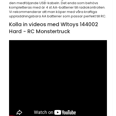
den medföljande USB-kabeln. Det enda som behövs
kompletteras med är 4 st AA-batterier till radiokontrollen.
Vi rekommenderar att man köper med våra kraftiga
uppladdningsbara AA batterier som passar perfekt till RC.
Kolla in videos med Wltoys 144002
Hard - RC Monstertruck