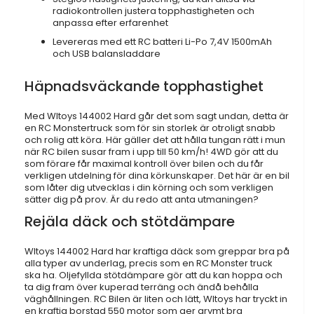
radiokontrollen justera topphastigheten och
anpassa efter erfarenhet
Levereras med ett RC batteri Li-Po 7,4V 1500mAh
och USB balansladdare
Häpnadsväckande topphastighet
Med Wltoys 144002 Hard går det som sagt undan, detta är
en RC Monstertruck som för sin storlek är otroligt snabb
och rolig att köra. Här gäller det att hålla tungan rätt i mun
när RC bilen susar fram i upp till 50 km/h! 4WD gör att du
som förare får maximal kontroll över bilen och du får
verkligen utdelning för dina körkunskaper. Det här är en bil
som låter dig utvecklas i din körning och som verkligen
sätter dig på prov. Är du redo att anta utmaningen?
Rejäla däck och stötdämpare
Wltoys 144002 Hard har kraftiga däck som greppar bra på
alla typer av underlag, precis som en RC Monster truck
ska ha. Oljefyllda stötdämpare gör att du kan hoppa och
ta dig fram över kuperad terräng och ändå behålla
väghållningen. RC Bilen är liten och lätt, Wltoys har tryckt in
en kraftig borstad 550 motor som ger grymt bra