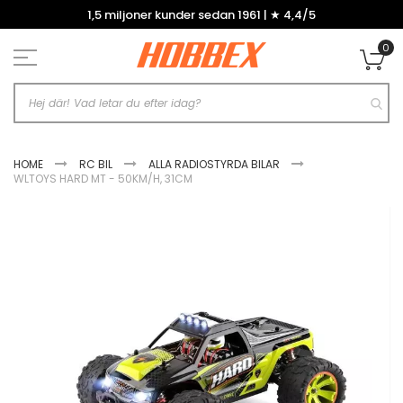
Hoppa
1,5 miljoner kunder sedan 1961 | ★ 4,4/5
till
innehållet
0
Mi
HOME
RC BIL
ALLA RADIOSTYRDA BILAR
WLTOYS HARD MT - 50KM/H, 31CM
Hoppa
till
slutet
av
bildgalleriet