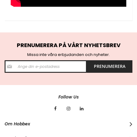
PRENUMERERA PÅ VÅRT NYHETSBREV
Missa inte våra erbjudanden och nyheter.
S
PRENUMERERA
i
g
n
U
p
f
Follow Us
o
r
O
u
r
Om Hobbex
N
e
w