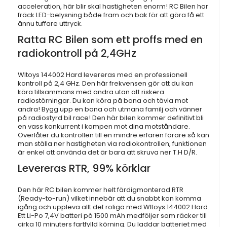
acceleration, här blir skal hastigheten enorm! RC Bilen har
fräck LED-belysning både fram och bak för att göra få ett
ännu tuffare uttryck.
Ratta RC Bilen som ett proffs med en
radiokontroll på 2,4GHz
Wltoys 144002 Hard levereras med en professionell
kontroll på 2,4 GHz. Den här frekvensen gör att du kan
köra tillsammans med andra utan att riskera
radiostörningar. Du kan köra på bana och tävla mot
andra! Bygg upp en bana och utmana familj och vänner
på radiostyrd bil race! Den här bilen kommer definitivt bli
en vass konkurrent i kampen mot dina motståndare.
Överlåter du kontrollen till en mindre erfaren förare så kan
man ställa ner hastigheten via radiokontrollen, funktionen
är enkel att använda det är bara att skruva ner T.H D/R.
Levereras RTR, 99% körklar
Den här RC bilen kommer helt färdigmonterad RTR
(Ready-to-run) vilket innebär att du snabbt kan komma
igång och uppleva allt det roliga med Wltoys 144002 Hard.
Ett Li-Po 7,4V batteri på 1500 mAh medföljer som räcker till
cirka 10 minuters fartfylld körning. Du laddar batteriet med