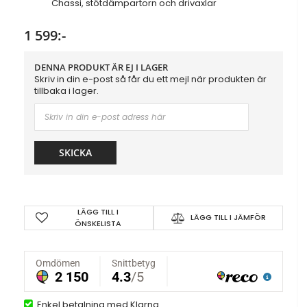
Chassi, stötdämpartorn och drivaxlar
1 599:-
DENNA PRODUKT ÄR EJ I LAGER
Skriv in din e-post så får du ett mejl när produkten är
tillbaka i lager.
SKICKA
LÄGG TILL I
LÄGG TILL I JÄMFÖR
ÖNSKELISTA
Enkel betalning med Klarna