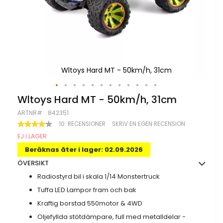
Wltoys Hard MT - 50km/h, 31cm
Hoppa
Wltoys Hard MT - 50km/h, 31cm
till
ARTNR
842351
början
av
BETYG:
10
RECENSIONER
SKRIV EN EGEN RECENSION
78
100
bildgalleriet
% OF
EJ I LAGER
Beräknas åter i lager: 02.09.2026
ÖVERSIKT
Radiostyrd bil i skala 1/14 Monstertruck
Tuffa LED Lampor fram och bak
Kraftig borstad 550motor & 4WD
Oljefyllda stötdämpare, full med metalldelar -