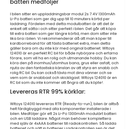
batteri medföljer
I bilen sitter en uppladdningsbar modul 2s 7.4V 1300mAh
Li-Po batteri som ger dig upp till 10 minuters körtid per
laddning. Fördelen med detta modulbatteri är att det är
enkelt att sätta i och sitter perfekt i bilen. Det går att köpa
till extra batteri som ger längre körtid, men dom sitter inte
lika bra i bilen. Vi rekommenderar då att man köper till
kardborreband för att fästa batteriet extra, men detta
gäller bara om du inte kör med original batteriet. Wltoys
124010 är en perfekt RC bil för både nybörjare och erfarna
förare, som vill ha en rolig och utmanande hobby. Du kan
köra den på inomhus/utomhus bana, grus eller asfalt, och
njuta av den fantastiska känslan av att styra en snabb och
rolig RC bil. Du kan också tävla mot dina vänner och se
vem som är snabbast och skickligast. Wltoys 124010 är en
RC bil som du inte kommer att ångra att du köpte!.
Levereras RTR 99% körklar:
Wltoys 124010 levereras RTR (Ready-to-run), bilen är alltså
helt färdigbyggd med alla komponenter installerade i
bilen. Medföljer gör ett 2s Li-Po 1300mAh modulärt batteri
och en USB laddare. Något man behöver komplettera
med själv är 4xAAA batterier till radiokontrollen. Så ladda
batteriet och sätt in batterier i radiokontrollen sen är det