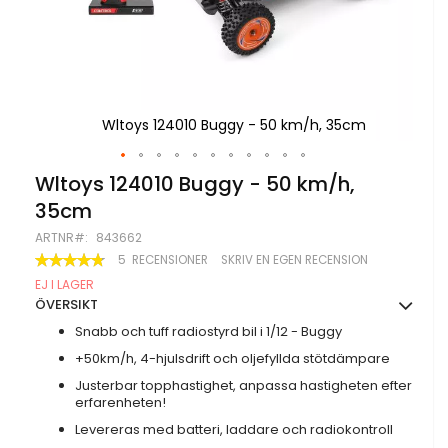
m
Wltoys 124010 Buggy - 50 km/h, 35cm
Hoppa
Wltoys 124010 Buggy - 50 km/h,
till
35cm
början
av
ARTNR
843662
bildgalleriet
BETYG:
5
RECENSIONER
SKRIV EN EGEN RECENSION
96
100
% OF
EJ I LAGER
ÖVERSIKT
Snabb och tuff radiostyrd bil i 1/12 - Buggy
+50km/h, 4-hjulsdrift och oljefyllda stötdämpare
Justerbar topphastighet, anpassa hastigheten efter
erfarenheten!
Levereras med batteri, laddare och radiokontroll