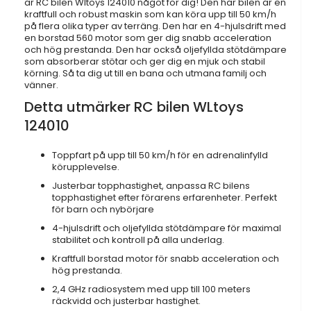
är RC bilen Wltoys 124010 något för dig! Den här bilen är en
kraftfull och robust maskin som kan köra upp till 50 km/h
på flera olika typer av terräng. Den har en 4-hjulsdrift med
en borstad 560 motor som ger dig snabb acceleration
och hög prestanda. Den har också oljefyllda stötdämpare
som absorberar stötar och ger dig en mjuk och stabil
körning. Så ta dig ut till en bana och utmana familj och
vänner.
Detta utmärker RC bilen WLtoys
124010
Toppfart på upp till 50 km/h för en adrenalinfylld
körupplevelse.
Justerbar topphastighet, anpassa RC bilens
topphastighet efter förarens erfarenheter. Perfekt
för barn och nybörjare
4-hjulsdrift och oljefyllda stötdämpare för maximal
stabilitet och kontroll på alla underlag.
Kraftfull borstad motor för snabb acceleration och
hög prestanda.
2,4 GHz radiosystem med upp till 100 meters
räckvidd och justerbar hastighet.