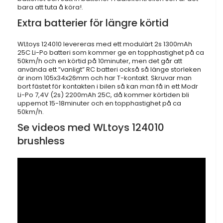
bara att tuta å köra!.
Extra batterier för längre körtid
WLtoys 124010 levereras med ett modulärt 2s 1300mAh
25C Li-Po batteri som kommer ge en topphastighet på ca
50km/h och en körtid på 10minuter, men det går att
använda ett ”vanligt” RC batteri också så länge storleken
är inom 105x34x26mm och har T-kontakt. Skruvar man
bort fästet för kontakten i bilen så kan man få in ett Modr
Li-Po 7,4V (2s) 2200mAh 25C, då kommer körtiden bli
uppemot 15-18minuter och en topphastighet på ca
50km/h.
Se videos med WLtoys 124010
brushless