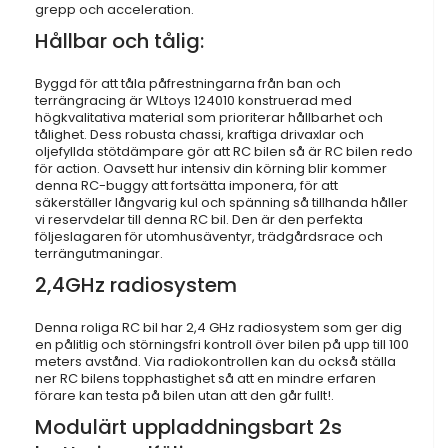
grepp och acceleration.
Hållbar och tålig:
Byggd för att tåla påfrestningarna från ban och
terrängracing är WLtoys 124010 konstruerad med
högkvalitativa material som prioriterar hållbarhet och
tålighet. Dess robusta chassi, kraftiga drivaxlar och
oljefyllda stötdämpare gör att RC bilen så är RC bilen redo
för action. Oavsett hur intensiv din körning blir kommer
denna RC-buggy att fortsätta imponera, för att
säkerställer långvarig kul och spänning så tillhanda håller
vi reservdelar till denna RC bil. Den är den perfekta
följeslagaren för utomhusäventyr, trädgårdsrace och
terrängutmaningar.
2,4GHz radiosystem
Denna roliga RC bil har 2,4 GHz radiosystem som ger dig
en pålitlig och störningsfri kontroll över bilen på upp till 100
meters avstånd. Via radiokontrollen kan du också ställa
ner RC bilens topphastighet så att en mindre erfaren
förare kan testa på bilen utan att den går fullt!.
Modulärt uppladdningsbart 2s