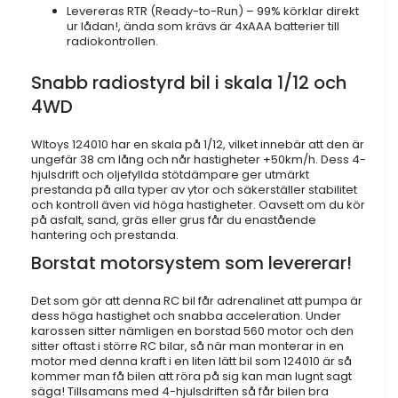
Levereras RTR (Ready-to-Run) – 99% körklar direkt
ur lådan!, ända som krävs är 4xAAA batterier till
radiokontrollen.
Snabb radiostyrd bil i skala 1/12 och
4WD
Wltoys 124010 har en skala på 1/12, vilket innebär att den är
ungefär 38 cm lång och når hastigheter +50km/h. Dess 4-
hjulsdrift och oljefyllda stötdämpare ger utmärkt
prestanda på alla typer av ytor och säkerställer stabilitet
och kontroll även vid höga hastigheter. Oavsett om du kör
på asfalt, sand, gräs eller grus får du enastående
hantering och prestanda.
Borstat motorsystem som levererar!
Det som gör att denna RC bil får adrenalinet att pumpa är
dess höga hastighet och snabba acceleration. Under
karossen sitter nämligen en borstad 560 motor och den
sitter oftast i större RC bilar, så när man monterar in en
motor med denna kraft i en liten lätt bil som 124010 är så
kommer man få bilen att röra på sig kan man lugnt sagt
säga! Tillsamans med 4-hjulsdriften så får bilen bra