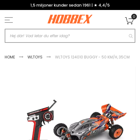
Hoppa
1,5 miljoner kunder sedan 1961 | ★ 4,4/5
till
innehållet
0
Mi
HOME
WLTOYS
WLTOYS 124010 BUGGY - 50 KM/H, 35CM
Hoppa
till
slutet
av
bildgalleriet