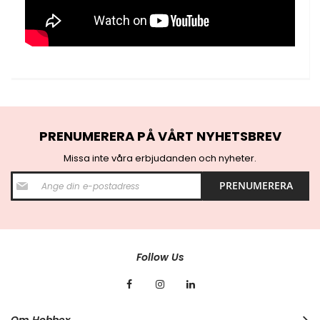
PRENUMERERA PÅ VÅRT NYHETSBREV
Missa inte våra erbjudanden och nyheter.
S
PRENUMERERA
i
g
n
U
p
f
Follow Us
o
r
O
u
r
Om Hobbex