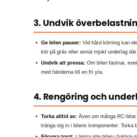
3. Undvik överbelastni
Ge bilen pauser:
Vid hård körning kan elek
kör på gräs eller annat mjukt underlag där
Undvik att pressa:
Om bilen fastnar, exemp
med händerna till en fri yta.
4. Rengöring och under
Torka alltid av:
Även om många RC-bilar är
tränga sig in i bilens komponenter. Torka bi
Förvara torrt:
Lämna inte bilen i fuktiga m