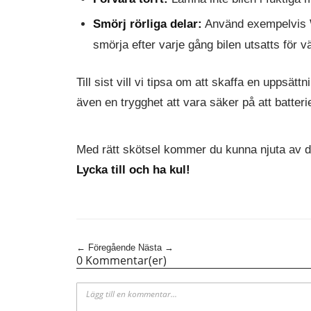
Smörj rörliga delar:
Använd exempelvis WD
smörja efter varje gång bilen utsatts för v
Till sist vill vi tipsa om att skaffa en uppsät
även en trygghet att vara säker på att batteri
Med rätt skötsel kommer du kunna njuta av di
Lycka till och ha kul!
← Föregående
Nästa →
0 Kommentar(er)