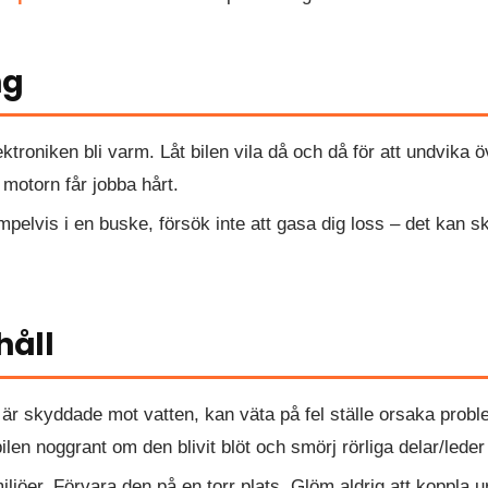
ng
troniken bli varm. Låt bilen vila då och då för att undvika öv
 motorn får jobba hårt.
elvis i en buske, försök inte att gasa dig loss – det kan ska
håll
 skyddade mot vatten, kan väta på fel ställe orsaka problem
len noggrant om den blivit blöt och smörj rörliga delar/leder 
iljöer. Förvara den på en torr plats. Glöm aldrig att koppla u