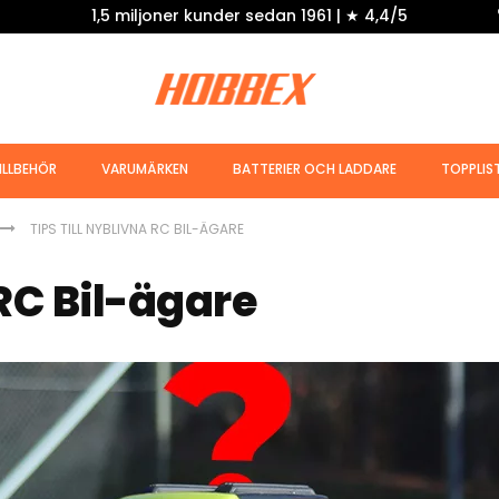
1,5 miljoner kunder sedan 1961 | ★ 4,4/5
ILLBEHÖR
VARUMÄRKEN
BATTERIER OCH LADDARE
TOPPLIS
TIPS TILL NYBLIVNA RC BIL-ÄGARE
 RC Bil-ägare