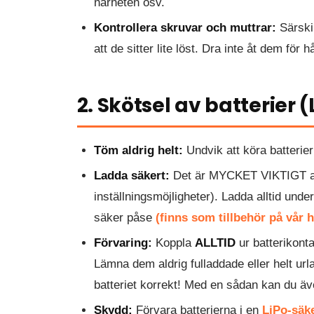
närheten osv.
Kontrollera skruvar och muttrar:
Särskil
att de sitter lite löst. Dra inte åt dem för
2. Skötsel av batterier 
Töm aldrig helt:
Undvik att köra batterie
Ladda säkert:
Det är MYCKET VIKTIGT att a
inställningsmöjligheter). Ladda alltid unde
säker påse
(finns som tillbehör på vår 
Förvaring:
Koppla
ALLTID
ur batterikonta
Lämna dem aldrig fulladdade eller helt ur
batteriet korrekt! Med en sådan kan du äve
Skydd:
Förvara batterierna i en
LiPo-säke