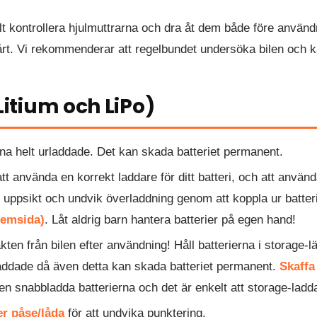
t kontrollera hjulmuttrarna och dra åt dem både före använ
 hårt. Vi rekommenderar att regelbundet undersöka bilen och kä
(Litium och LiPo)
rna helt urladdade. Det kan skada batteriet permanent.
nvända en korrekt laddare för ditt batteri, och att använda
r uppsikt och undvik överladdning genom att koppla ur batterie
hemsida)
. Låt aldrig barn hantera batterier på egen hand!
kten från bilen efter användning! Håll batterierna i storage-
laddade då även detta kan skada batteriet permanent.
Skaffa
n snabbladda batterierna och det är enkelt att storage-ladd
r påse/låda
för att undvika punktering.