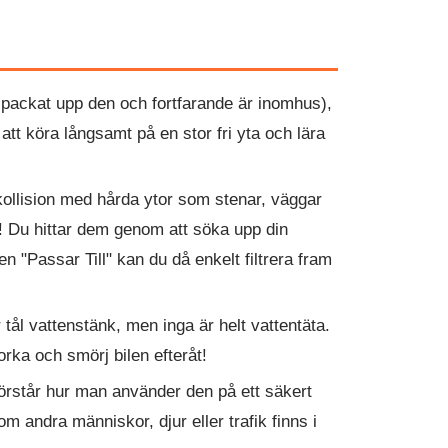
 packat upp den och fortfarande är inomhus),
tt köra långsamt på en stor fri yta och lära
r kollision med hårda ytor som stenar, väggar
a! Du hittar dem genom att söka upp din
n "Passar Till" kan du då enkelt filtrera fram
r tål vattenstänk, men inga är helt vattentäta.
rka och smörj bilen efteråt!
förstår hur man använder den på ett säkert
 andra människor, djur eller trafik finns i