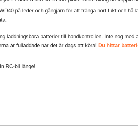
40 på leder och gångjärn för att tränga bort fukt och hålla 
äta.
tning laddningsbara batterier till handkontrollen. Inte nog me
erna är fulladdade när det är dags att köra!
Du hittar batter
n RC-bil länge!