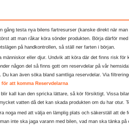
en gång testa nya bilens fartresurser (kanske direkt när man
örst att man råkar köra sönder produkten. Börja därför med a
tslägen på handkontrollen, så ställ ner farten i början.
a människor eller djur. Undvik att köra där det finns risk fö
 sönder någon del så finns gott om reservdelar på vår hemsid
 Du kan även söka bland samtliga reservdelar. Via filtreringe
r för att komma Reservdelarna
blir kall kan den spricka lättare, så kör försiktigt. Vissa bila
t mycket vatten då det kan skada produkten om du har otur. To
a noga med att välja en lämplig plats och säkerställ att de 
 man inte ska jaga varann med bilen, vad man ska tänka på om