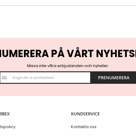
NUMERERA PÅ VÅRT NYHETS
Missa inte våra erbjudanden och nyheter.
S
PRENUMERERA
i
g
n
U
p
f
o
BBEX
KUNDSERVICE
r
O
u
etspolicy
Kontakta oss
r
N