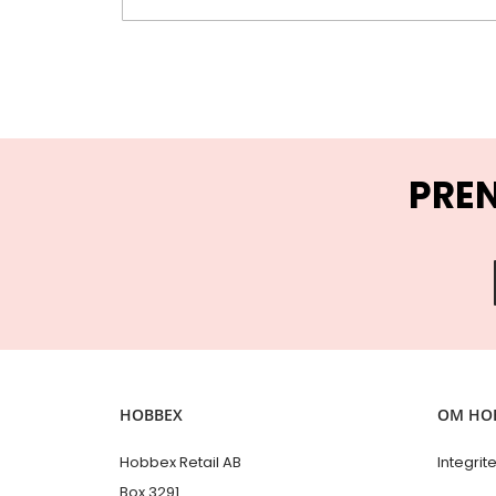
PRE
HOBBEX
OM HO
Hobbex Retail AB
Integrit
Box 3291