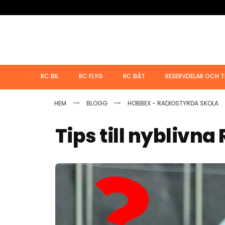
Hoppa
till
innehållet
RC BIL
RC FLYG
RC BÅT
RESERVDELAR OCH T
HEM
BLOGG
HOBBEX - RADIOSTYRDA SKOLA
Tips till nyblivna