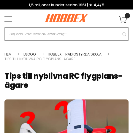
Hoppa
1,5 miljoner kunder sedan 1961 | ★ 4,4/5
till
innehållet
Mi
HEM
BLOGG
HOBBEX - RADIOSTYRDA SKOLA
TIPS TILL NYBLIVNA RC FLYGPLANS-ÄGARE
Tips till nyblivna RC flygplans-
ägare