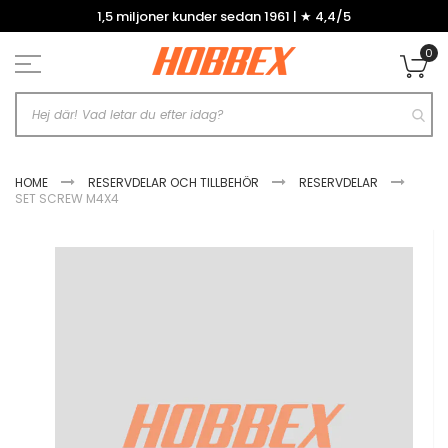
Hoppa
1,5 miljoner kunder sedan 1961 | ★ 4,4/5
till
innehållet
0
Mi
HOME
RESERVDELAR OCH TILLBEHÖR
RESERVDELAR
SET SCREW M4X4
Hoppa
till
slutet
av
bildgalleriet