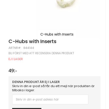
C-Hubs with Inserts
Hoppa
C-Hubs with Inserts
till
ARTNR
844144
början
av
BLI FÖRST MED ATT RECENSERA DENNA PRODUKT
bildgalleriet
EJ I LAGER
49:-
DENNA PRODUKT ÄR EJ I LAGER
Skriv in din e-post så får du ett mejl när produkten är
tillbaka i lager.