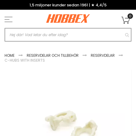
Hoppa
1,5 miljoner kunder sedan 1961 | ★ 4,4/5
till
innehållet
0
Mi
HOME
RESERVDELAR OCH TILLBEHÖR
RESERVDELAR
C-HUBS WITH INSERTS
Hoppa
till
slutet
av
bildgalleriet