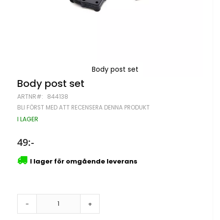
Body post set
Hoppa
Body post set
till
ARTNR
844138
början
av
BLI FÖRST MED ATT RECENSERA DENNA PRODUKT
bildgalleriet
I LAGER
49:-
I lager för omgående leverans
-
+