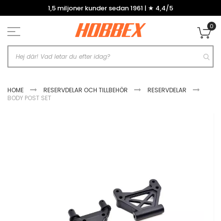
Hoppa
1,5 miljoner kunder sedan 1961 | ★ 4,4/5
till
innehållet
0
Mi
HOME
RESERVDELAR OCH TILLBEHÖR
RESERVDELAR
BODY POST SET
Hoppa
till
slutet
av
bildgalleriet