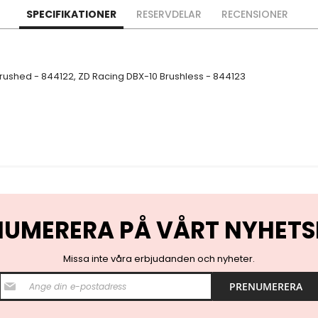
SPECIFIKATIONER
RESERVDELAR
RECENSIONER
rushed - 844122, ZD Racing DBX-10 Brushless - 844123
NUMERERA PÅ VÅRT NYHETS
Missa inte våra erbjudanden och nyheter.
S
PRENUMERERA
i
g
n