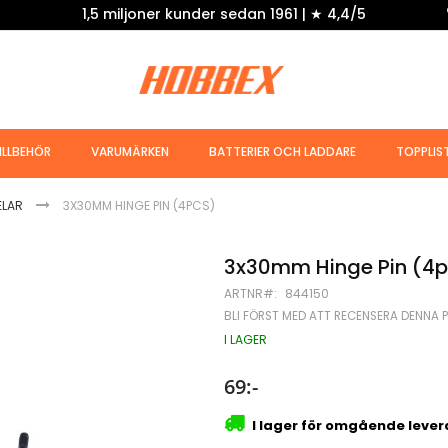
1,5 miljoner kunder sedan 1961 | ★ 4,4/5
ILLBEHÖR
VARUMÄRKEN
BATTERIER OCH LADDARE
TOPPLIS
ELAR
3X30MM HINGE PIN (4PCS)
3x30mm Hinge Pin (4p
ARTNR
844150
BLI FÖRST MED ATT RECENSERA DENNA 
I LAGER
69:-
I lager för omgående leve