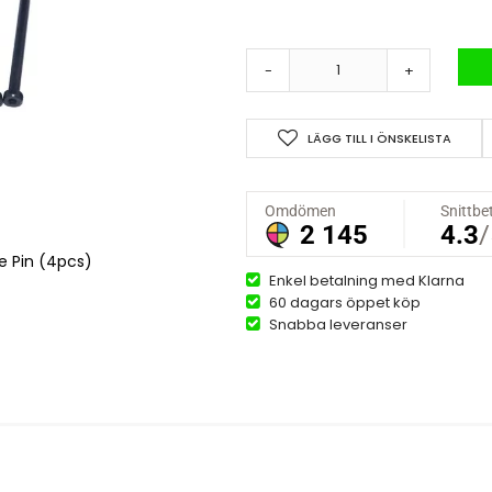
-
+
LÄGG TILL I ÖNSKELISTA
 Pin (4pcs)
Enkel betalning med Klarna
60 dagars öppet köp
Snabba leveranser