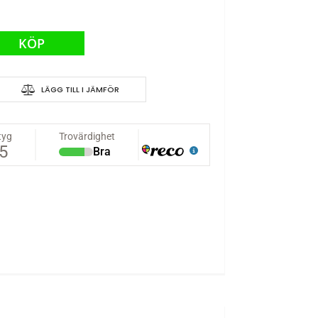
KÖP
LÄGG TILL I JÄMFÖR