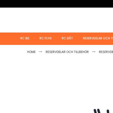
Hoppa
till
innehållet
RC BIL
RC FLYG
RC BÅT
RESERVDELAR OCH T
HOME
RESERVDELAR OCH TILLBEHÖR
RESERVD
Hoppa
till
slutet
av
bildgalleriet