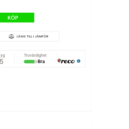
KÖP
LÄGG TILL I JÄMFÖR