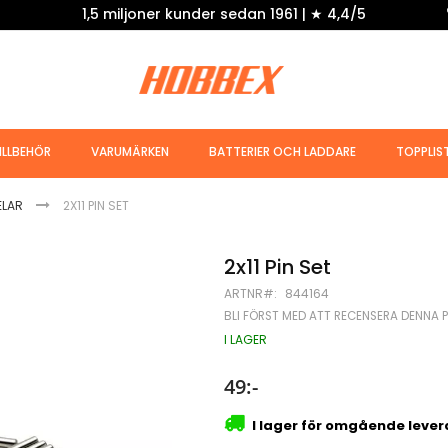
1,5 miljoner kunder sedan 1961 | ★ 4,4/5
ILLBEHÖR
VARUMÄRKEN
BATTERIER OCH LADDARE
TOPPLIS
ELAR
2X11 PIN SET
2x11 Pin Set
ARTNR
844164
BLI FÖRST MED ATT RECENSERA DENNA 
I LAGER
49:-
I lager för omgående leve