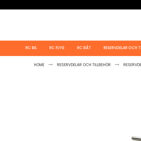
Hoppa
till
innehållet
RC BIL
RC FLYG
RC BÅT
RESERVDELAR OCH T
HOME
RESERVDELAR OCH TILLBEHÖR
RESERVD
Hoppa
till
slutet
av
bildgalleriet