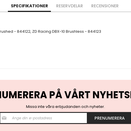
SPECIFIKATIONER
RESERVDELAR
RECENSIONER
rushed - 844122, ZD Racing DBX-10 Brushless - 844123
NUMERERA PÅ VÅRT NYHETS
Missa inte våra erbjudanden och nyheter.
S
PRENUMERERA
i
g
n