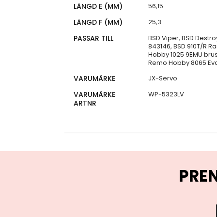
LÄNGD E (MM)
56,15
LÄNGD F (MM)
25,3
PASSAR TILL
BSD Viper, BSD Destro
843146, BSD 910T/R R
Hobby 1025 9EMU brus
Remo Hobby 8065 Evo-R 
VARUMÄRKE
JX-Servo
VARUMÄRKE
WP-5323LV
ARTNR
PRE