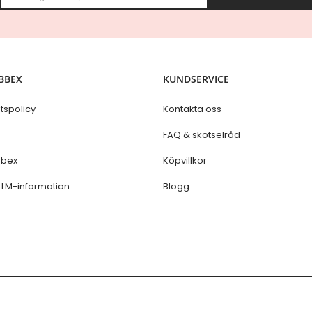
g
n
U
p
f
o
BBEX
KUNDSERVICE
r
O
u
etspolicy
Kontakta oss
r
N
s
FAQ & skötselråd
e
w
bex
Köpvillkor
s
l
LLM-information
Blogg
e
t
t
e
r
: