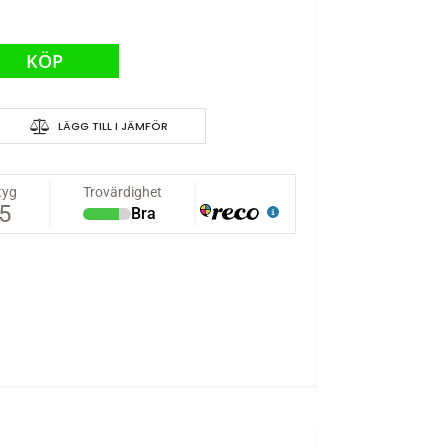
KÖP
LÄGG TILL I JÄMFÖR
alt 23kg 0,14s