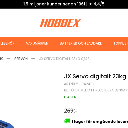
1,5 miljoner kunder sedan 1961 | ★ 4,4/5
ILLBEHÖR
VARUMÄRKEN
BATTERIER OCH LADDARE
TOPPLIS
IK
SERVON
JX SERVO DIGITALT 23KG 0,14S
JX Servo digitalt 23kg 
ARTNR
842418
BLI FÖRST MED ATT RECENSERA DENNA 
I LAGER
269:-
I lager för omgående leve