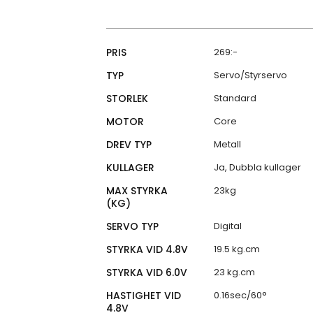
Specifikationer
PRIS
269:-
TYP
Servo/Styrservo
STORLEK
Standard
MOTOR
Core
DREV TYP
Metall
KULLAGER
Ja, Dubbla kullager
MAX STYRKA
23kg
(KG)
SERVO TYP
Digital
STYRKA VID 4.8V
19.5 kg.cm
STYRKA VID 6.0V
23 kg.cm
HASTIGHET VID
0.16sec/60°
4.8V