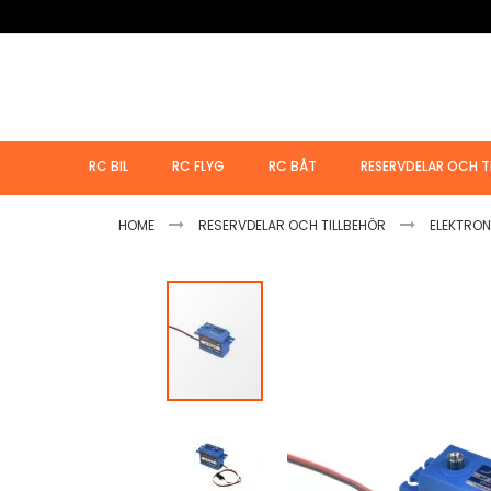
Hoppa
till
innehållet
RC BIL
RC FLYG
RC BÅT
RESERVDELAR OCH T
HOME
RESERVDELAR OCH TILLBEHÖR
ELEKTRON
Hoppa
till
slutet
av
bildgalleriet