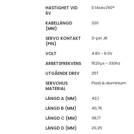
HASTIGHET VID
0.14sec/60°
6V
KABELLÄNGD
220
(MM)
SERVO KONTAKT
3-pin JR
(PIN)
VOLT
4.8V - 6.0V
ARBETSFREKVENS
1520μs - 330hz
UTGÅENDE DREV
25T
SERVOHUS
Plast & aluminium
MATERIAL
LÄNGD A (MM)
42,1
LÄNGD B (MM)
40,76
LÄNGD C (MM)
38,17
LÄNGD D (MM)
20,25