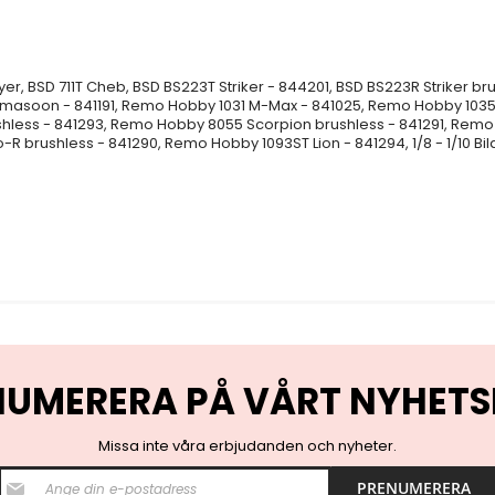
yer, BSD 711T Cheb, BSD BS223T Striker - 844201, BSD BS223R Striker 
amasoon - 841191, Remo Hobby 1031 M-Max - 841025, Remo Hobby 1035
hless - 841293, Remo Hobby 8055 Scorpion brushless - 841291, Remo
brushless - 841290, Remo Hobby 1093ST Lion - 841294, 1/8 - 1/10 Bilar
NUMERERA PÅ VÅRT NYHETS
Missa inte våra erbjudanden och nyheter.
S
PRENUMERERA
i