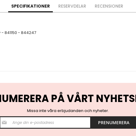
SPECIFIKATIONER
RESERVDELAR
RECENSIONER
 - 841150 - 844247
NUMERERA PÅ VÅRT NYHETS
Missa inte våra erbjudanden och nyheter.
S
PRENUMERERA
i
g
n