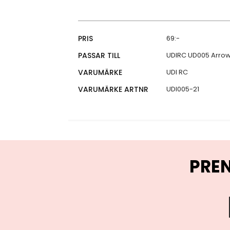
Specifikationer
PRIS
69:-
PASSAR TILL
UDIRC UD005 Arrow
VARUMÄRKE
UDI RC
VARUMÄRKE ARTNR
UDI005-21
PRE