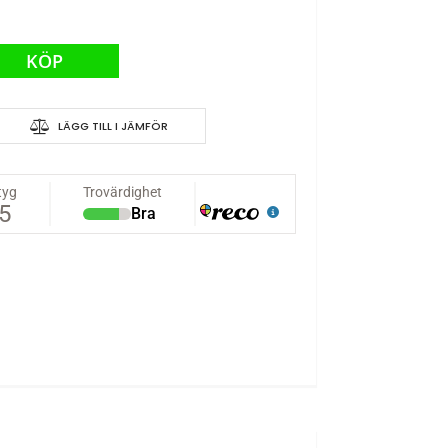
KÖP
LÄGG TILL I JÄMFÖR