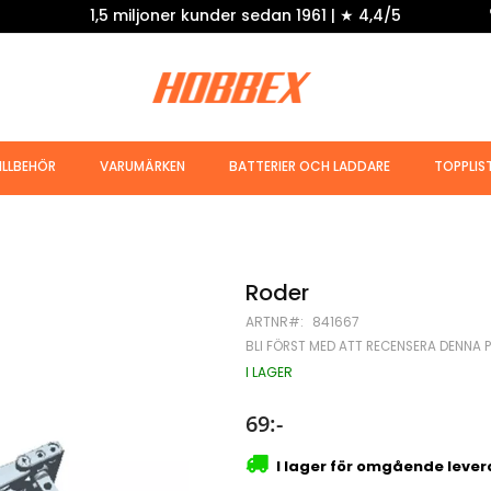
1,5 miljoner kunder sedan 1961 | ★ 4,4/5
ILLBEHÖR
VARUMÄRKEN
BATTERIER OCH LADDARE
TOPPLIS
Roder
ARTNR
841667
BLI FÖRST MED ATT RECENSERA DENNA 
I LAGER
69:-
I lager för omgående leve