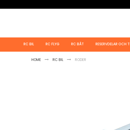
Hoppa
till
innehållet
RC BIL
RC FLYG
RC BÅT
RESERVDELAR OCH T
HOME
RC BIL
RODER
Hoppa
till
slutet
av
bildgalleriet