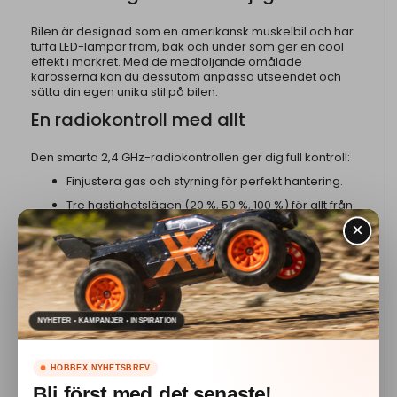
Bilen är designad som en amerikansk muskelbil och har
tuffa LED-lampor fram, bak och under som ger en cool
effekt i mörkret. Med de medföljande omålade
karosserna kan du dessutom anpassa utseendet och
sätta din egen unika stil på bilen.
En radiokontroll med allt
Den smarta 2,4 GHz-radiokontrollen ger dig full kontroll:
Finjustera gas och styrning för perfekt hantering.
Tre hastighetslägen (20 %, 50 %, 100 %) för allt från
nybörjare till racingproffs.
Styr LED-lamporna: Välj hur de ska lysa – eller stäng
av dem helt.
USB-C-laddning direkt i kontrollen: Ladda bilen var
som helst med kontrollens inbyggda USB-C-uttag.
NYHETER • KAMPANJER • INSPIRATION
Perfekt för tävling och lek
HOBBEX NYHETSBREV
Samla familj och vänner för rafflande tävlingar! Köp till en
Bli först med det senaste!
färdig racingmatta och gör ditt vardagsrum till en