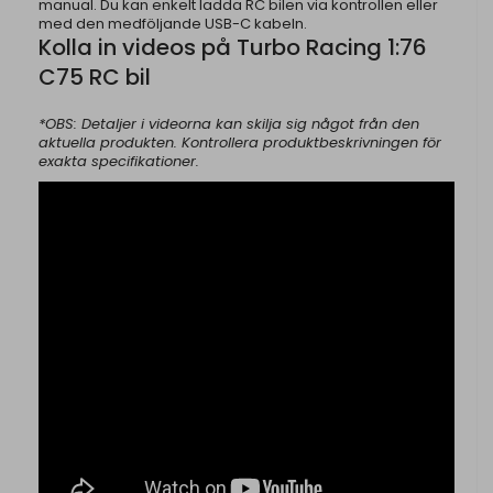
manual. Du kan enkelt ladda RC bilen via kontrollen eller
med den medföljande USB-C kabeln.
Kolla in videos på Turbo Racing 1:76
C75 RC bil
*OBS: Detaljer i videorna kan skilja sig något från den
aktuella produkten. Kontrollera produktbeskrivningen för
exakta specifikationer.