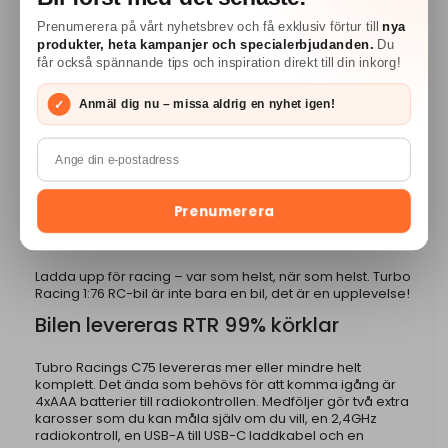
racingbana. Med två färgval, svart eller röd, kan du enkelt
hålla isär bilarna och tävla mot varandra.
Prenumerera på vårt nyhetsbrev och få exklusiv förtur till
nya
produkter, heta kampanjer och specialerbjudanden.
Du
Turbo Racing 1:76 RC-bil är redo för
får också spännande tips och inspiration direkt till din inkorg!
action:
✓
Anmäl dig nu – missa aldrig en nyhet igen!
Sladdvänlig 2WD-drivning:
Perfekt för snabba
svängar och acceleration.
Klarar en imponerande lutningsvinkel på 30°:
Perfekt
för minihinderbanor.
Prenumerera
Tålig och smidig design som klarar allt från
intensiva race till lekfulla trick.
Ladda upp för racing – var som helst, när som helst. Turbo
Racing 1:76 RC-bil är inte bara en bil, det är en upplevelse!
Bilen levereras RTR 99% körklar
Tubro Racings C75 levereras mer eller mindre helt
komplett. Det ända som behövs för att komma igång är
4xAAA batterier till radiokontrollen. Medföljer gör två extra
karosser som du kan måla själv om du vill, en 2,4GHz
radiokontroll, en USB-A till USB-C laddkabel och en