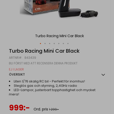
Turbo Racing Mini Car Black
Hoppa
Turbo Racing Mini Car Black
till
ARTNR
843439
början
av
BLI FÖRST MED ATT RECENSERA DENNA PRODUKT
bildgalleriet
EJ I LAGER
ÖVERSIKT
Liten 1/76 skalig RC bil - Perfekt för inomhus!
Steglös gas och styrning, 2,4GHz radio
LED-Lampor, justerbart topphastighet och mycket
mera!
Specialpris
999:-
Ord. pris
1 299:-