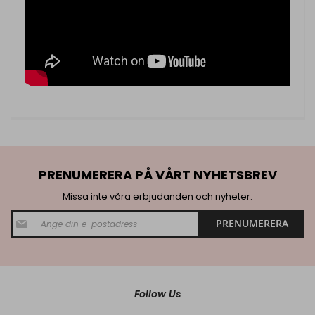
PRENUMERERA PÅ VÅRT NYHETSBREV
Missa inte våra erbjudanden och nyheter.
S
PRENUMERERA
i
g
n
U
p
f
Follow Us
o
r