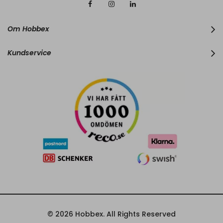
O
u
r
Om Hobbex
N
e
w
Kundservice
s
l
e
t
t
e
r
:
© 2026 Hobbex. All Rights Reserved