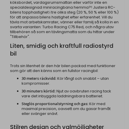
köksbordet, vardagsrumsmattan eller varför inte en
specialdesignad miniracingbana hemma?! Justera RC-
bilens topphastighet i tre olika steg (20 %, 50 % eller 100 %)
för att anpassa bilens hastighet efter erfarenhet. Vill du
tävla mot arbetskamrater, vänner eller familj så kolla in en
svarta varianten:
Turbo Racing C75 Red
, och några utav
tillbehören så som en tävlingsmatta som du hittar under
"Tillbehör".
Liten, smidig och kraftfull radiostyrd
bil
Trots sin litenhet är den här bilen packad med funktioner
som gör att den känns som en fullstor racingbil:
30 meters räckvidd:
Kör långt och snabbt – utan
kompromisser.
30 minuters körtid:
Njut av oavbruten racing tack
vare det inbyggda laddningsbara batteriet.
Steglös proportionalstyrning och gas:
Kör med
maximal precision, oavsett om du gasar framåt
eller svänger snävt.
Stilren design och valmöjligheter