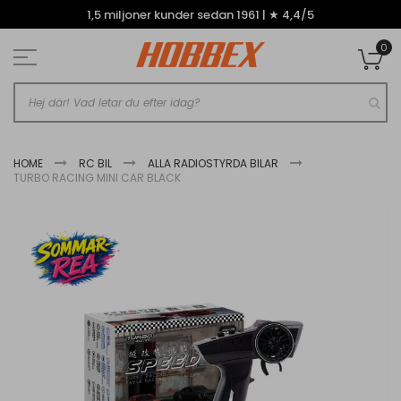
Hoppa
1,5 miljoner kunder sedan 1961 | ★ 4,4/5
till
innehållet
0
Mi
HOME
RC BIL
ALLA RADIOSTYRDA BILAR
TURBO RACING MINI CAR BLACK
Hoppa
till
slutet
av
bildgalleriet