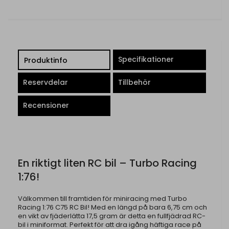
Specifikationer
Produktinfo
Reservdelar
Tillbehör
Recensioner
En riktigt liten RC bil – Turbo Racing
1:76!
Välkommen till framtiden för miniracing med Turbo
Racing 1:76 C75 RC Bil! Med en längd på bara 6,75 cm och
en vikt av fjäderlätta 17,5 gram är detta en fullfjädrad RC-
bil i miniformat. Perfekt för att dra igång häftiga race på