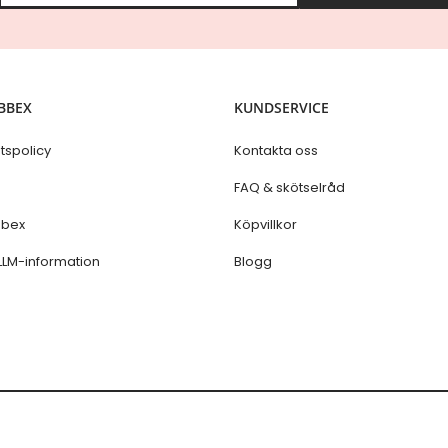
g
n
U
p
f
o
BBEX
KUNDSERVICE
r
O
u
etspolicy
Kontakta oss
r
N
s
FAQ & skötselråd
e
w
bex
Köpvillkor
s
l
LLM-information
Blogg
e
t
t
e
r
: