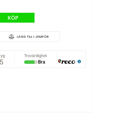
KÖP
LÄGG TILL I JÄMFÖR
akradiotång