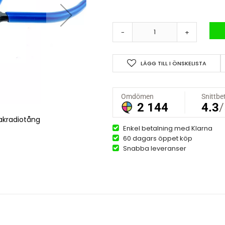
-
+
LÄGG TILL I ÖNSKELISTA
akradiotång
TTC MR-120 r
Enkel betalning med Klarna
60 dagars öppet köp
Snabba leveranser