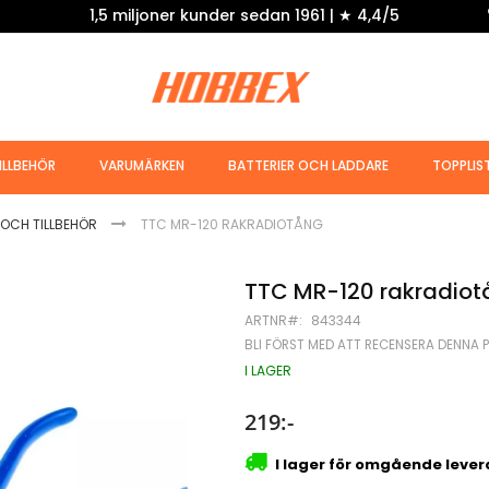
1,5 miljoner kunder sedan 1961 | ★ 4,4/5
ILLBEHÖR
VARUMÄRKEN
BATTERIER OCH LADDARE
TOPPLIS
OCH TILLBEHÖR
TTC MR-120 RAKRADIOTÅNG
TTC MR-120 rakradiot
ARTNR
843344
BLI FÖRST MED ATT RECENSERA DENNA 
I LAGER
219:-
I lager för omgående leve