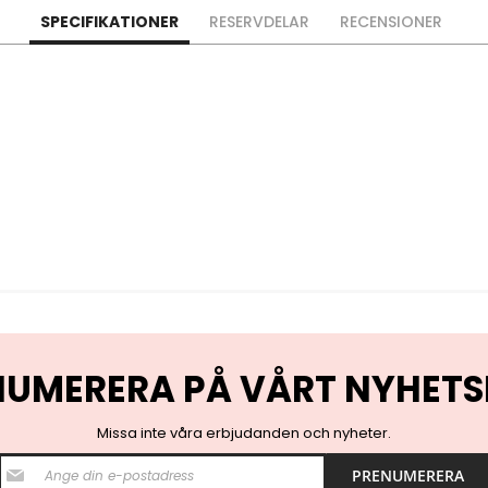
SPECIFIKATIONER
RESERVDELAR
RECENSIONER
NUMERERA PÅ VÅRT NYHETS
Missa inte våra erbjudanden och nyheter.
S
PRENUMERERA
i