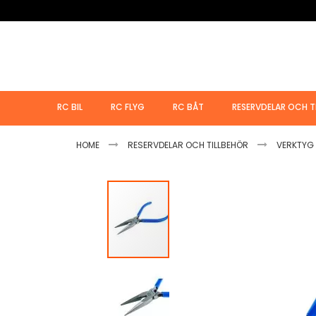
Hoppa
till
innehållet
RC BIL
RC FLYG
RC BÅT
RESERVDELAR OCH T
HOME
RESERVDELAR OCH TILLBEHÖR
VERKTYG 
Hoppa
till
slutet
av
bildgalleriet