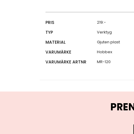
Specifikationer
PRIS
219:-
TYP
Verktyg
MATERIAL
Gjuten plast
VARUMÄRKE
Hobbex
VARUMÄRKE ARTNR
MR-120
PRE