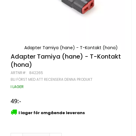
Adapter Tamiya (hane) - T-Kontakt (hona)
Hoppa
Adapter Tamiya (hane) - T-Kontakt
till
(hona)
början
av
ARTNR
842265
bildgalleriet
BLI FÖRST MED ATT RECENSERA DENNA PRODUKT
I LAGER
49:-
I lager för omgående leverans