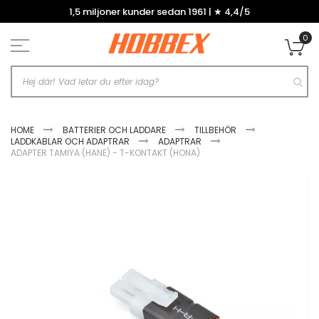
Hoppa
1,5 miljoner kunder sedan 1961 | ★ 4,4/5
till
innehållet
0
Mi
HOME
BATTERIER OCH LADDARE
TILLBEHÖR
LADDKABLAR OCH ADAPTRAR
ADAPTRAR
ADAPTER TAMIYA (HANE) - T-KONTAKT (HONA)
Hoppa
till
slutet
av
bildgalleriet