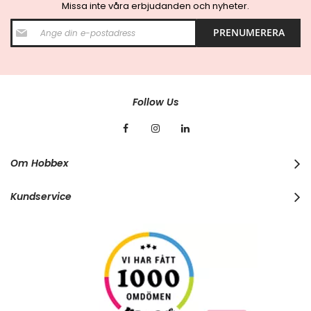
Missa inte våra erbjudanden och nyheter.
S
PRENUMERERA
i
g
n
U
p
f
Follow Us
o
r
O
u
r
Om Hobbex
N
e
w
Kundservice
s
l
e
t
t
e
r
: