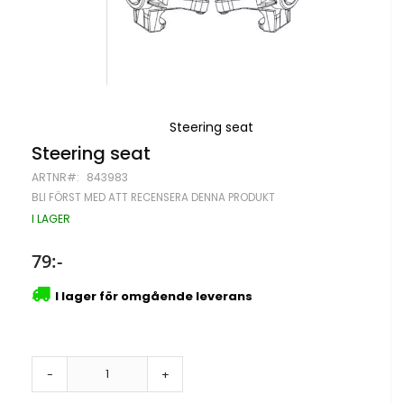
Steering seat
Hoppa
Steering seat
till
ARTNR
843983
början
av
BLI FÖRST MED ATT RECENSERA DENNA PRODUKT
bildgalleriet
I LAGER
79:-
I lager för omgående leverans
-
+