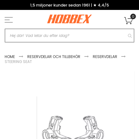
Hoppa
1,5 miljoner kunder sedan 1961 | ★ 4,4/5
till
innehållet
0
Mi
HOME
RESERVDELAR OCH TILLBEHÖR
RESERVDELAR
STEERING SEAT
Hoppa
till
slutet
av
bildgalleriet