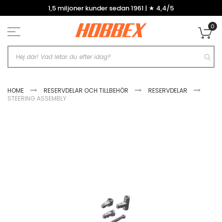
Hoppa
1,5 miljoner kunder sedan 1961 | ★ 4,4/5
till
innehållet
0
Mi
HOME
RESERVDELAR OCH TILLBEHÖR
RESERVDELAR
STEERING ASSEMBLY
Hoppa
till
slutet
av
bildgalleriet