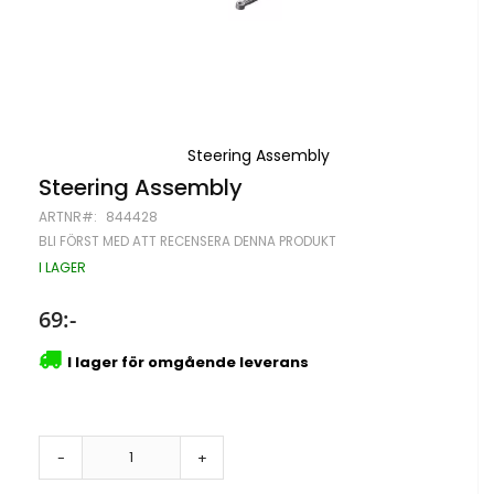
Steering Assembly
Hoppa
Steering Assembly
till
ARTNR
844428
början
av
BLI FÖRST MED ATT RECENSERA DENNA PRODUKT
bildgalleriet
I LAGER
69:-
I lager för omgående leverans
-
+