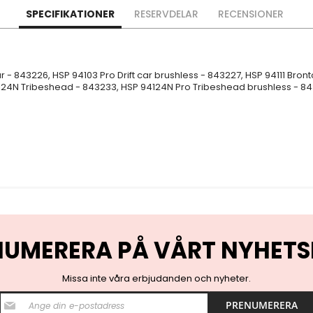
SPECIFIKATIONER
RESERVDELAR
RECENSIONER
 car - 843226, HSP 94103 Pro Drift car brushless - 843227, HSP 94111 Bro
4124N Tribeshead - 843233, HSP 94124N Pro Tribeshead brushless - 8
NUMERERA PÅ VÅRT NYHETS
Missa inte våra erbjudanden och nyheter.
S
PRENUMERERA
i