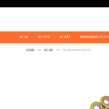
Hoppa
till
innehållet
RC BIL
RC FLYG
RC BÅT
RESERVDELAR OCH T
HOME
RC BIL
OIL BEARING 5X10X4
Hoppa
till
slutet
av
bildgalleriet