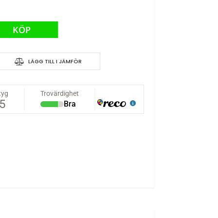
KÖP
LÄGG TILL I JÄMFÖR