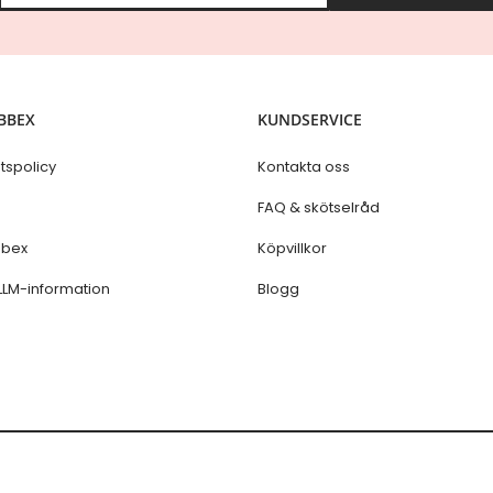
g
n
U
p
f
o
BBEX
KUNDSERVICE
r
O
u
etspolicy
Kontakta oss
r
N
s
FAQ & skötselråd
e
w
bex
Köpvillkor
s
l
LLM-information
Blogg
e
t
t
e
r
: