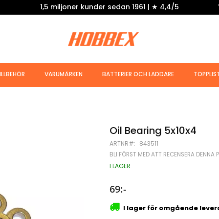
1,5 miljoner kunder sedan 1961 | ★ 4,4/5
ILLBEHÖR
VARUMÄRKEN
BATTERIER OCH LADDARE
TOPPLIS
Oil Bearing 5x10x4
ARTNR
843511
BLI FÖRST MED ATT RECENSERA DENNA 
I LAGER
69:-
I lager för omgående leve