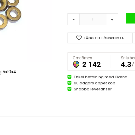
-
+
LÄGG TILL I ÖNSKELISTA
g 5x10x4
Enkel betalning med Klarna
60 dagars öppet köp
Snabba leveranser