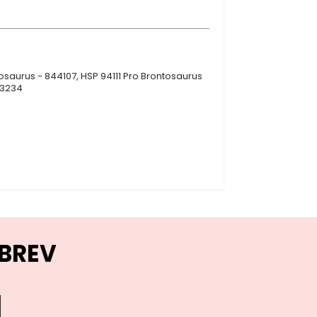
ntosaurus - 844107, HSP 94111 Pro Brontosaurus
43234
BREV