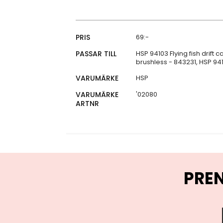
Specifikationer
PRIS
69:-
PASSAR TILL
HSP 94103 Flying fish drift
brushless - 843231, HSP 9
VARUMÄRKE
HSP
VARUMÄRKE
'02080
ARTNR
PRE