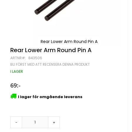
Rear Lower Arm Round Pin A
Hoppa
Rear Lower Arm Round Pin A
till
ARTNR
843506
början
av
BLI FÖRST MED ATT RECENSERA DENNA PRODUKT
bildgalleriet
I LAGER
69:-
I lager för omgående leverans
-
+