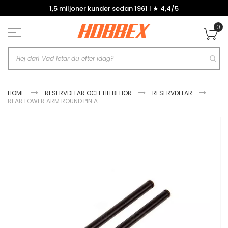
Hoppa
1,5 miljoner kunder sedan 1961 | ★ 4,4/5
till
innehållet
0
Mi
HOME
RESERVDELAR OCH TILLBEHÖR
RESERVDELAR
REAR LOWER ARM ROUND PIN A
Hoppa
till
slutet
av
bildgalleriet