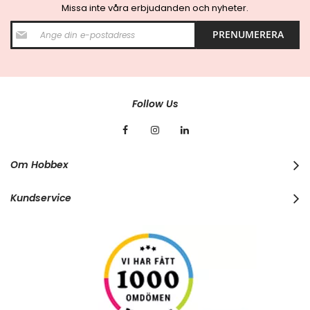
Missa inte våra erbjudanden och nyheter.
S
PRENUMERERA
i
g
n
U
p
f
Follow Us
o
r
O
u
r
Om Hobbex
N
e
w
Kundservice
s
l
e
t
t
e
r
: