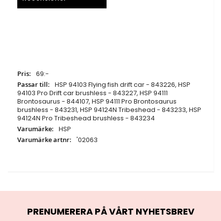
Specifikationer
69:-
HSP 94103 Flying fish drift car - 843226, HSP
94103 Pro Drift car brushless - 843227, HSP 94111
Brontosaurus - 844107, HSP 94111 Pro Brontosaurus
brushless - 843231, HSP 94124N Tribeshead - 843233, HSP
94124N Pro Tribeshead brushless - 843234
HSP
'02063
PRENUMERERA PÅ VÅRT NYHETSBREV