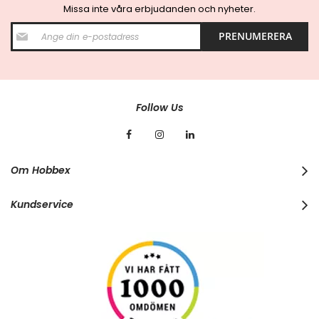
Missa inte våra erbjudanden och nyheter.
S
PRENUMERERA
i
g
n
U
p
f
Follow Us
o
r
O
u
r
Om Hobbex
N
e
w
Kundservice
s
l
e
t
t
e
r
: