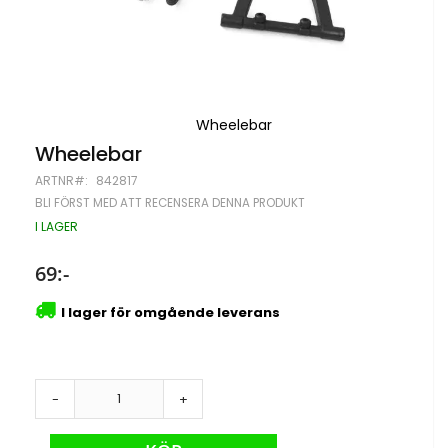
Wheelebar
Hoppa
Wheelebar
till
ARTNR
842817
början
av
BLI FÖRST MED ATT RECENSERA DENNA PRODUKT
bildgalleriet
I LAGER
69:-
I lager för omgående leverans
-
+