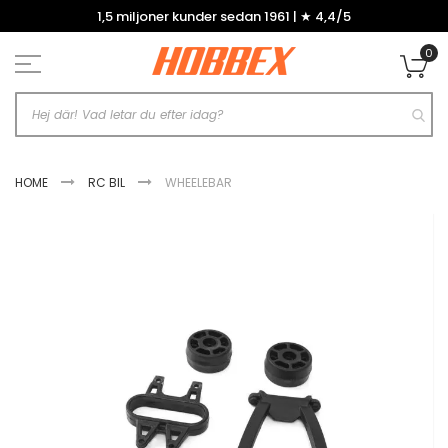
Hoppa
1,5 miljoner kunder sedan 1961 | ★ 4,4/5
till
innehållet
0
Mi
HOME
RC BIL
WHEELEBAR
Hoppa
till
slutet
av
bildgalleriet