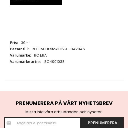
Specifikationer
39:-
RC ERA Firefox C129 - 842846
RC ERA
SC4001038
PRENUMERERA PÅ VÅRT NYHETSBREV
Missa inte våra erbjudanden och nyheter.
S
PRENUMERERA
i