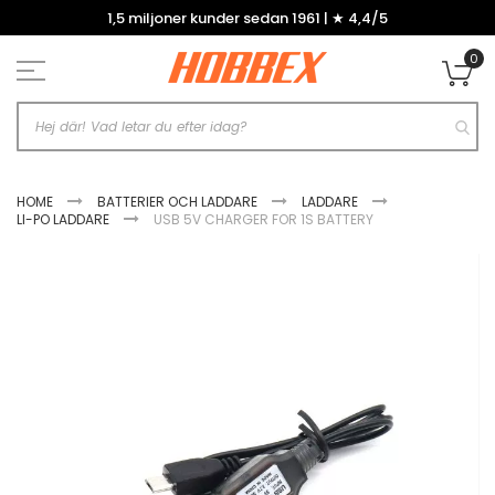
Hoppa
1,5 miljoner kunder sedan 1961 | ★ 4,4/5
till
innehållet
0
Mi
HOME
BATTERIER OCH LADDARE
LADDARE
LI-PO LADDARE
USB 5V CHARGER FOR 1S BATTERY
Hoppa
till
slutet
av
bildgalleriet