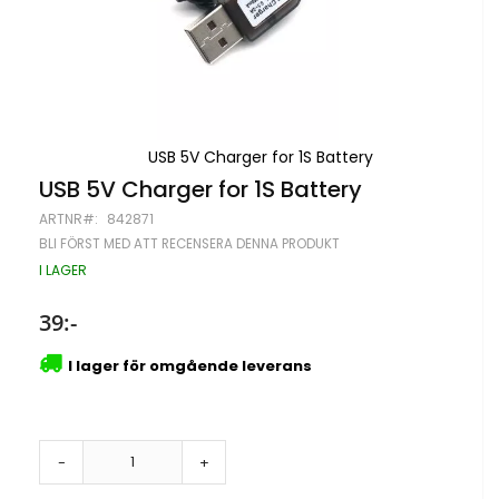
USB 5V Charger for 1S Battery
Hoppa
USB 5V Charger for 1S Battery
till
ARTNR
842871
början
av
BLI FÖRST MED ATT RECENSERA DENNA PRODUKT
bildgalleriet
I LAGER
39:-
I lager för omgående leverans
-
+