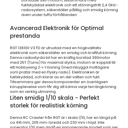
borstade 390-motorn, tillsammans med
fuktskyddad elektronik och ett störningsfritt 2,4 GHz-
radiosystem, säkerställer pålitlig och smidig körning
även under tuffa förhållanden.
Avancerad Elektronik för Optimal
prestanda
RGT 136100 V3 FD är utrustad med en högkvalitativ
elektronik som säkerställer en smidig och kraftfull körning.
Denna radiostyrda bil har en kraftig borstad 390motor
med 25T (Turns) för maximal styrka, motorn är kopplat till
ett Hobbywing 2-i-1 lösning (med inbyggd mottagare
som pratar med en Flysky radio). Elektroniken är
fuktskyddad, och klarar av en del vatten och fukt.
Tillsammans ger dessa komponenter en överlägsen
körupplevelse som får dig att känna varje terrängkörning
som en verklig utmaning.
Liten smidig 1/10 skala - Perfekt
storlek för realistisk körning
Denna RC Crawler från RGT är i skala 1/10, har en längd på
ca 416 mm, 205 mm i bredd och 230 mm i höjd. Inte
superstor 1/10 men ändå en imponerande modell som ser