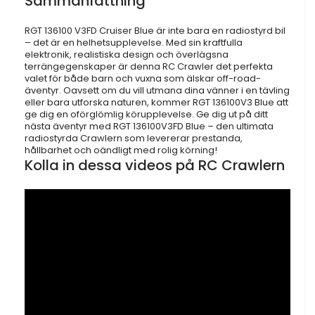
Sammanfattning
RGT 136100 V3FD Cruiser Blue är inte bara en radiostyrd bil
– det är en helhetsupplevelse. Med sin kraftfulla
elektronik, realistiska design och överlägsna
terrängegenskaper är denna RC Crawler det perfekta
valet för både barn och vuxna som älskar off-road-
äventyr. Oavsett om du vill utmana dina vänner i en tävling
eller bara utforska naturen, kommer RGT 136100V3 Blue att
ge dig en oförglömlig körupplevelse. Ge dig ut på ditt
nästa äventyr med RGT 136100V3FD Blue – den ultimata
radiostyrda Crawlern som levererar prestanda,
hållbarhet och oändligt med rolig körning!
Kolla in dessa videos på RC Crawlern