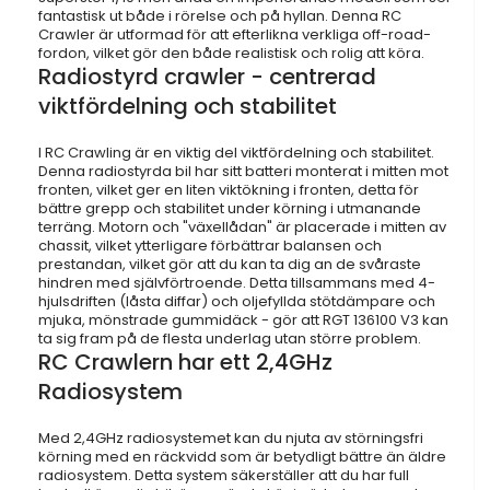
fantastisk ut både i rörelse och på hyllan. Denna RC
Crawler är utformad för att efterlikna verkliga off-road-
fordon, vilket gör den både realistisk och rolig att köra.
Radiostyrd crawler - centrerad
viktfördelning och stabilitet
I RC Crawling är en viktig del viktfördelning och stabilitet.
Denna radiostyrda bil har sitt batteri monterat i mitten mot
fronten, vilket ger en liten viktökning i fronten, detta för
bättre grepp och stabilitet under körning i utmanande
terräng. Motorn och "växellådan" är placerade i mitten av
chassit, vilket ytterligare förbättrar balansen och
prestandan, vilket gör att du kan ta dig an de svåraste
hindren med självförtroende. Detta tillsammans med 4-
hjulsdriften (låsta diffar) och oljefyllda stötdämpare och
mjuka, mönstrade gummidäck - gör att RGT 136100 V3 kan
ta sig fram på de flesta underlag utan större problem.
RC Crawlern har ett 2,4GHz
Radiosystem
Med 2,4GHz radiosystemet kan du njuta av störningsfri
körning med en räckvidd som är betydligt bättre än äldre
radiosystem. Detta system säkerställer att du har full