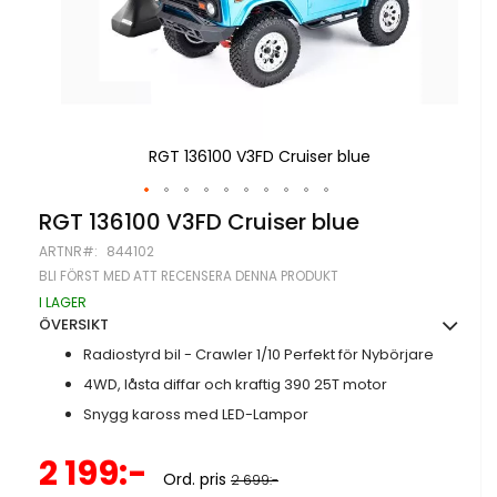
RGT 136100 V3FD Cruiser blue
Hoppa
RGT 136100 V3FD Cruiser blue
till
ARTNR
844102
början
av
BLI FÖRST MED ATT RECENSERA DENNA PRODUKT
bildgalleriet
I LAGER
ÖVERSIKT
Radiostyrd bil - Crawler 1/10 Perfekt för Nybörjare
4WD, låsta diffar och kraftig 390 25T motor
Snygg kaross med LED-Lampor
Specialpris
2 199:-
Ord. pris
2 699:-