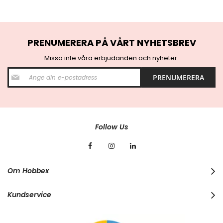
PRENUMERERA PÅ VÅRT NYHETSBREV
Missa inte våra erbjudanden och nyheter.
S
PRENUMERERA
i
g
n
U
p
f
Follow Us
o
r
O
u
r
Om Hobbex
N
e
w
Kundservice
s
l
e