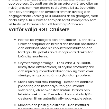
upplevelsen. Oavsett om du är en erfaren förare eller en
nybörjare, kommer denna radiostyrda bil att överträffa
dina förväntningar och leverera timmar av rolig och
engagerande körning. RGT 136100V3 är en gedigen, men
ändå simpel RC Crawler som passar till nybörjaren som
vill testa på Crawler utan att tömma plånboken.
Varför välja RGT Cruiser?
Perfekt för nybörjare och entusiaster - Denna RC
Crawler erbjuder en bra balans mellan prestanda
och enkelhet. Med sin robusta konstruktion och
färdiga RTR-paket kan du börja köra direkt utan
krånglig montering.
Grym terrängförmåga - Tack vare 4-hjulsdrift,
låsta/stela differentialer, oljefyllda stötdämpare
och mjuka gummidäck klarar den sig fram över
steniga, leriga och ojämna ytor utan problem.
Stabil och realistisk körning - Batteriets centrala
placering och motorlayouten ger utmärkt
viktbalans, vilket ökar stabiliteten i branta och
tekniska sektioner. Dessutom bidrar skala 1/10-
designen till en autentisk off-road-upplevelse.
Modern och pålitlig elektronik - Den kraftfulla