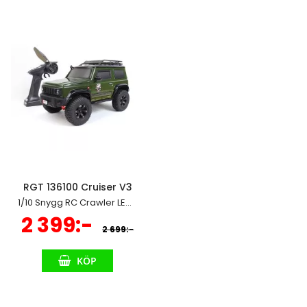
RGT 136100 Cruiser V3
1/10 Snygg RC Crawler LED-Lampor
Specialpris
2 399:-
2 699:-
KÖP