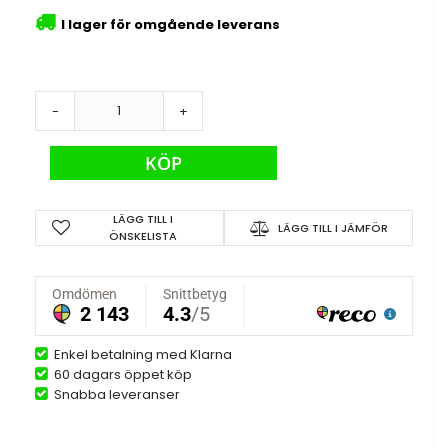
I lager för omgående leverans
-
+
KÖP
LÄGG TILL I
LÄGG TILL I JÄMFÖR
ÖNSKELISTA
Enkel betalning med Klarna
60 dagars öppet köp
Snabba leveranser