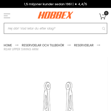
Hoppa
1,5 miljoner kunder sedan 1961 | ★ 4,4/5
till
innehållet
0
Mi
HOME
RESERVDELAR OCH TILLBEHÖR
RESERVDELAR
REAR UPPER SWING ARM
Hoppa
till
slutet
av
bildgalleriet