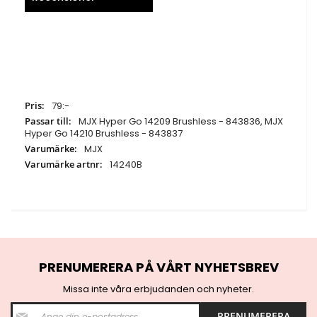
Specifikationer
79:-
MJX Hyper Go 14209 Brushless - 843836, MJX
Hyper Go 14210 Brushless - 843837
MJX
14240B
PRENUMERERA PÅ VÅRT NYHETSBREV
Missa inte våra erbjudanden och nyheter.
S
PRENUMERERA