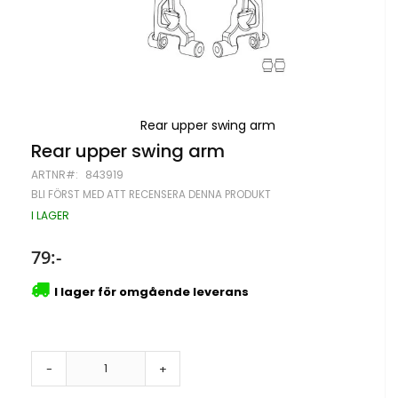
Rear upper swing arm
Hoppa
Rear upper swing arm
till
ARTNR
843919
början
av
BLI FÖRST MED ATT RECENSERA DENNA PRODUKT
bildgalleriet
I LAGER
79:-
I lager för omgående leverans
-
+