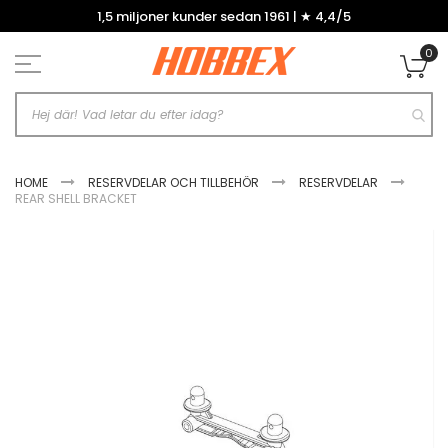
Hoppa
1,5 miljoner kunder sedan 1961 | ★ 4,4/5
till
innehållet
0
Mi
HOME
RESERVDELAR OCH TILLBEHÖR
RESERVDELAR
REAR SHELL BRACKET
Hoppa
till
slutet
av
bildgalleriet