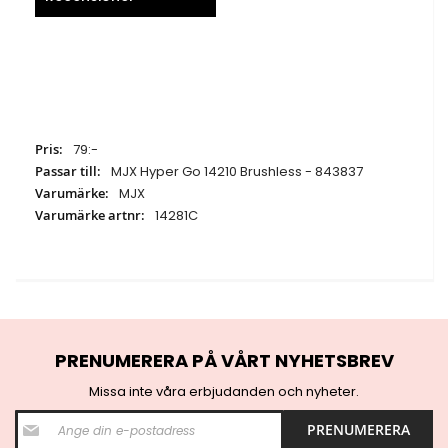
Specifikationer
79:-
MJX Hyper Go 14210 Brushless - 843837
MJX
14281C
PRENUMERERA PÅ VÅRT NYHETSBREV
Missa inte våra erbjudanden och nyheter.
S
PRENUMERERA
i