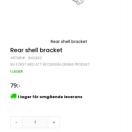
Rear shell bracket
Hoppa
Rear shell bracket
till
ARTNR
843962
början
av
BLI FÖRST MED ATT RECENSERA DENNA PRODUKT
bildgalleriet
I LAGER
79:-
I lager för omgående leverans
-
+