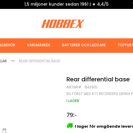
1,5 miljoner kunder sedan 1961 | ★ 4,4/5
ILLBEHÖR
VARUMÄRKEN
BATTERIER OCH LADDARE
TOPPLIS
ELAR
REAR DIFFERENTIAL BASE
Rear differential base
ARTNR
843915
BLI FÖRST MED ATT RECENSERA DENNA 
I LAGER
79:-
I lager för omgående leve