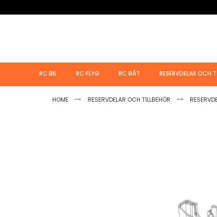
Hoppa
till
innehållet
RC BIL
RC FLYG
RC BÅT
RESERVDELAR OCH T
HOME
RESERVDELAR OCH TILLBEHÖR
RESERVD
Hoppa
till
slutet
av
bildgalleriet