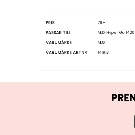
Specifikationer
PRIS
79:-
PASSAR TILL
MJX Hyper Go 14209
VARUMÄRKE
MJX
VARUMÄRKE ARTNR
14191B
PRE