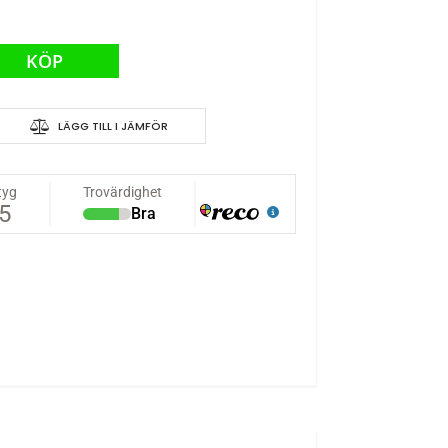
KÖP
LÄGG TILL I JÄMFÖR