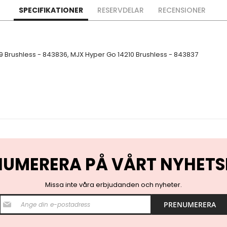
SPECIFIKATIONER
RESERVDELAR
RECENSIONER
 Brushless - 843836, MJX Hyper Go 14210 Brushless - 843837
NUMERERA PÅ VÅRT NYHETS
Missa inte våra erbjudanden och nyheter.
S
PRENUMERERA
i
g
n