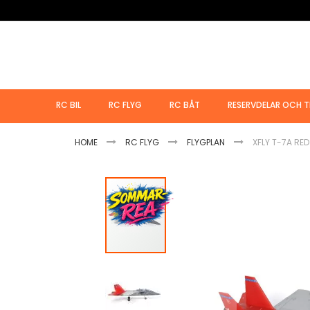
Hoppa
till
innehållet
RC BIL
RC FLYG
RC BÅT
RESERVDELAR OCH T
HOME
RC FLYG
FLYGPLAN
XFLY T-7A RE
Hoppa
till
slutet
av
bildgalleriet