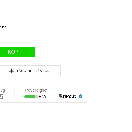
rans
KÖP
Hawk 64mm PNF
LÄGG TILL I JÄMFÖR