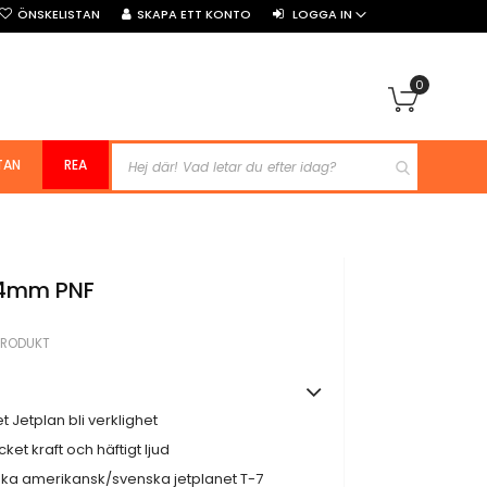
ÖNSKELISTAN
SKAPA ETT KONTO
LOGGA IN
0
Min kun
TAN
REA
64mm PNF
PRODUKT
Jetplan bli verklighet
et kraft och häftigt ljud
iska amerikansk/svenska jetplanet T-7