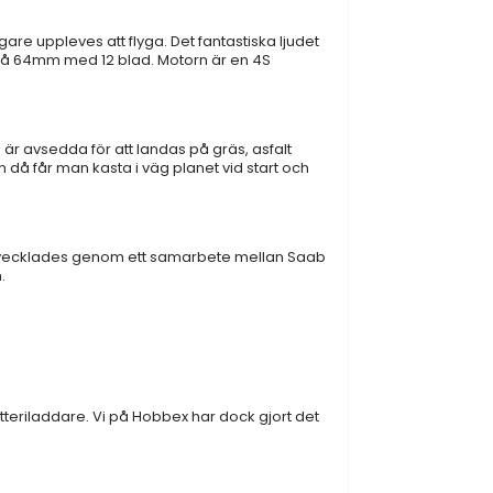
gare uppleves att flyga. Det fantastiska ljudet
n på 64mm med 12 blad. Motorn är en 4S
n är avsedda för att landas på gräs, asfalt
 då får man kasta i väg planet vid start och
 utvecklades genom ett samarbete mellan Saab
.
tteriladdare. Vi på Hobbex har dock gjort det