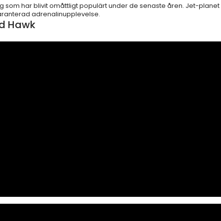
ng som har blivit omåttligt populärt under de senaste åren. Jet-planet ä
garanterad adrenalinupplevelse.
Red Hawk