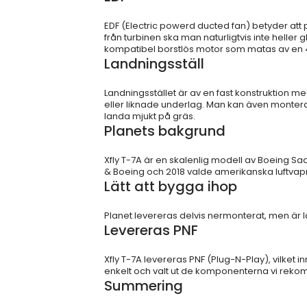
EDF (Electric powerd ducted fan) betyder att pl
från turbinen ska man naturligtvis inte helle
kompatibel borstlös motor som matas av en 4
Landningsställ
Landningsstället är av en fast konstruktion med
eller liknade underlag. Man kan även montera 
landa mjukt på gräs.
Planets bakgrund
Xfly T-7A är en skalenlig modell av Boeing 
& Boeing och 2018 valde amerikanska luftvapne
Lätt att bygga ihop
Planet levereras delvis nermonterat, men är 
Levereras PNF
Xfly T-7A levereras PNF (Plug-N-Play), vilket
enkelt och valt ut de komponenterna vi rekom
Summering