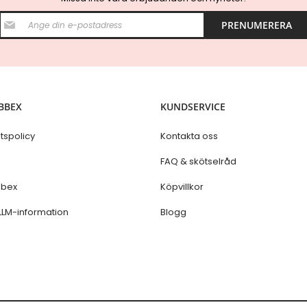
S
PRENUMERERA
i
g
n
U
p
f
o
BBEX
KUNDSERVICE
r
O
u
etspolicy
Kontakta oss
r
N
s
FAQ & skötselråd
e
w
bex
Köpvillkor
s
l
LLM-information
Blogg
e
t
t
e
r
: