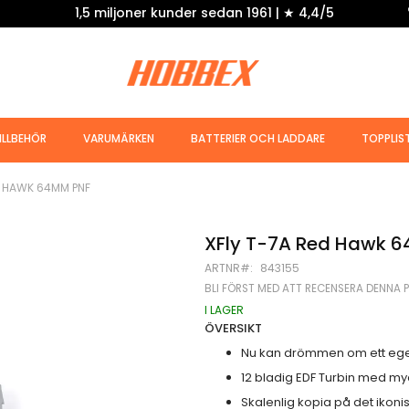
1,5 miljoner kunder sedan 1961 | ★ 4,4/5
ILLBEHÖR
VARUMÄRKEN
BATTERIER OCH LADDARE
TOPPLIS
D HAWK 64MM PNF
XFly T-7A Red Hawk 
ARTNR
843155
BLI FÖRST MED ATT RECENSERA DENNA 
I LAGER
ÖVERSIKT
Nu kan drömmen om ett eget 
12 bladig EDF Turbin med myck
Skalenlig kopia på det ikon