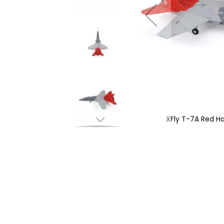
Hawk 64mm PNF
XFly T-7A Red 
Hoppa
till
början
av
bildgalleriet