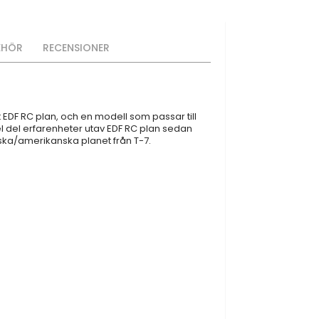
EHÖR
RECENSIONER
t EDF RC plan, och en modell som passar till
el del erfarenheter utav EDF RC plan sedan
ska/amerikanska planet från T-7.