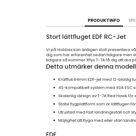
PRODUKTINFO
SPE
Stort lättfluget EDF RC-Jet
Vi på Hobbex kan äntligen stolt presentera vår
dig som har erfarenhet sedan tidigare men vil
tidigare så kommer Xflys T-7A få dig att dra
Detta utmärker denna modell
Kraftfull 64mm EDF-jet med 12-bladig tur
4S-kompatibelt system med 40A ESC so
Skalenlig design av T-7A Red Hawk för
Stabil flygplattform som är lättflugen fö
Utrustad med fast landningsställ och st
Möjlighet att flyga med eller utan landni
EDF