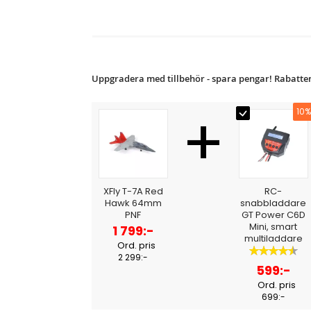
Uppgradera med tillbehör - spara pengar! Rabatten
+
10%
XFly T-7A Red
RC-
Hawk 64mm
snabbladdare
PNF
GT Power C6D
Mini, smart
Specialpris
1 799:-
multiladdare
Ord. pris
Betyg:
2 299:-
90%
Specialpris
599:-
Ord. pris
699:-