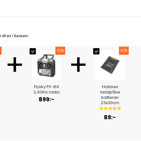
 dras i kassan.
+
+
15%
10%
Flysky FS-i6X
Hobbex
2,4GHz radio
laddpåse
batterier
899:-
23x30cm
Betyg:
100%
89:-