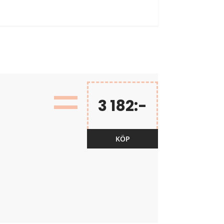
=
3 182:-
KÖP