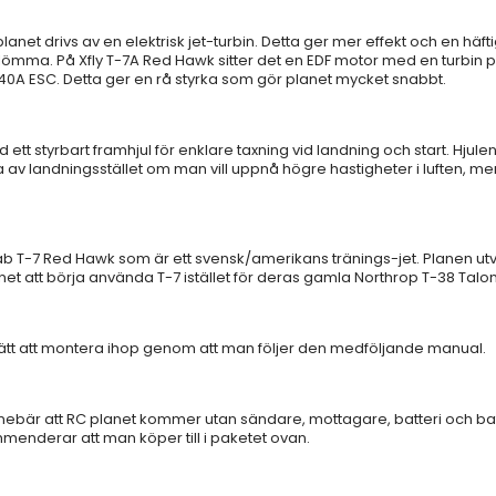
anet drivs av en elektrisk jet-turbin. Detta ger mer effekt och en häfti
r glömma. På Xfly T-7A Red Hawk sitter det en EDF motor med en turbi
0A ESC. Detta ger en rå styrka som gör planet mycket snabbt.
 ett styrbart framhjul för enklare taxning vid landning och start. Hjule
av landningsstället om man vill uppnå högre hastigheter i luften, men
Saab T-7 Red Hawk som är ett svensk/amerikans tränings-jet. Planen
t att börja använda T-7 istället för deras gamla Northrop T-38 Talon
lätt att montera ihop genom att man följer den medföljande manual.
 innebär att RC planet kommer utan sändare, mottagare, batteri och ba
menderar att man köper till i paketet ovan.