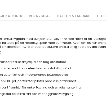
CIFIKATIONER
RESERVDELAR
BATTERI & LADDARE
TILLB
t första flygplan med EDF jetmotor. Xfly T-7A Red Hawk är ett lättfluge
l nu testa på ett radiostyrt plan med EDF motor. Även om du har en h
 på smilbanden. RC-planet är dessutom en skalenlig kopia av det sven
:
bin för realistiskt jetljud och hög prestanda
m ger snabb acceleration och stabil toppfart
 en autentisk och imponerande jetupplevelse
r en EDF-jet, perfekt för piloter med viss erfarenhet
yrbart framhjul för enkel taxning och smidig hantering
ngsställ för extra fart och mer aggressiv flygning