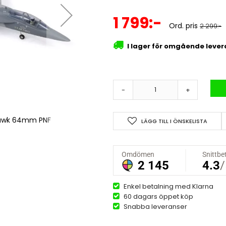
Specialpris
1 799:-
Ord. pris
2 299:-
I lager för omgående leve
-
+
Hawk 64mm PNF
XFly T-7A Red 
LÄGG TILL I ÖNSKELISTA
Enkel betalning med Klarna
60 dagars öppet köp
Snabba leveranser