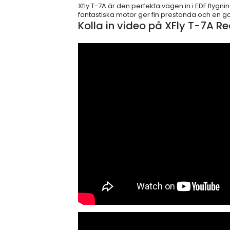
Xfly T-7A är den perfekta vägen in i EDF flygni
fantastiska motor ger fin prestanda och en 
Kolla in video på XFly T-7A 