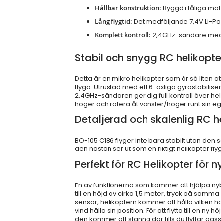
Hållbar konstruktion:
Byggd i tåliga mat
Lång flygtid:
Det medföljande 7,4V Li-Po-b
Komplett kontroll:
2,4GHz-sändare med fle
Stabil och snygg RC helikopte
Detta är en mikro helikopter som är så liten att 
flyga. Utrustad med ett 6-axliga gyrostabilis
2,4GHz-sändaren ger dig full kontroll över hel
höger och rotera åt vänster/höger runt sin egen
Detaljerad och skalenlig RC h
BO-105 C186 flyger inte bara stabilt utan den 
den nästan ser ut som en riktigt helikopter flyge
Perfekt för RC Helikopter för 
En av funktionerna som kommer att hjälpa nybö
till en höjd av cirka 1,5 meter, tryck på samm
sensor, helikoptern kommer att hålla vilken hö
vind hålla sin position. För att flytta till en ny
den kommer att stanna där tills du flyttar ga