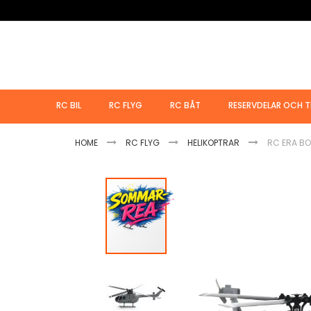
Hoppa
till
innehållet
RC BIL
RC FLYG
RC BÅT
RESERVDELAR OCH T
HOME
RC FLYG
HELIKOPTRAR
RC ERA BO
Hoppa
till
slutet
av
bildgalleriet