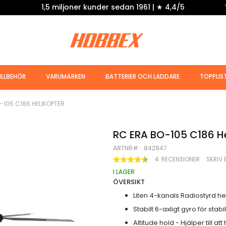
1,5 miljoner kunder sedan 1961 | ★ 4,4/5
ILLBEHÖR
VARUMÄRKEN
BATTERIER OCH LADDARE
TOPPLIS
-105 C186 HELIKOPTER
RC ERA BO-105 C186 He
ARTNR
842847
BETYG:
4
RECENSIONER
SKRIV 
90
100
% OF
I LAGER
ÖVERSIKT
Liten 4-kanals Radiostyrd he
Stabilt 6-axligt gyro för stabi
Altitude hold - Hjälper till a