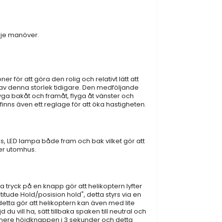
arje manöver.
ner för att göra den rolig och relativt lätt att
r av denna storlek tidigare. Den medföljande
lyga bakåt och framåt, flyga åt vänster och
 finns även ett reglage för att öka hastigheten.
ss, LED lampa både fram och bak vilket gör att
ller utomhus.
 tryck på en knapp gör att helikoptern lyfter
itude Hold/posision hold", detta styrs via en
detta gör att helikoptern kan även med lite
d du vill ha, sätt tillbaka spaken till neutral och
ll nere höjdknappen i 3 sekunder och detta