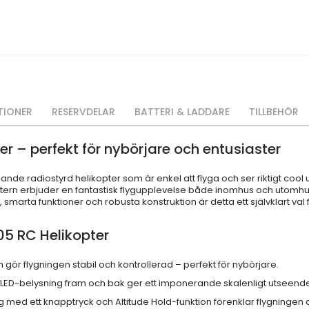
TIONER
RESERVDELAR
BATTERI & LADDARE
TILLBEHÖR
er – perfekt för nybörjare och entusiaster
lande radiostyrd helikopter som är enkel att flyga och ser riktigt cool
tern erbjuder en fantastisk flygupplevelse både inomhus och utomhus,
n, smarta funktioner och robusta konstruktion är detta ett självklart v
5 RC Helikopter
 gör flygningen stabil och kontrollerad – perfekt för nybörjare.
LED-belysning fram och bak ger ett imponerande skalenligt utseend
 med ett knapptryck och Altitude Hold-funktion förenklar flygningen 