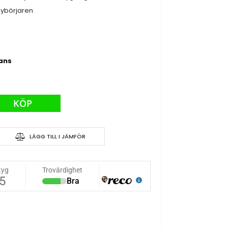
 nybörjaren
rans
KÖP
186 Helikopter
LÄGG TILL I JÄMFÖR