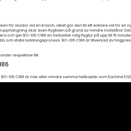
en för skador vid en krasch, vilket gör den till ett enklare val för en n
orupphängning ökar även flygtiden på grund av mindre motstånd. De
lera och ger BO-105 C186 en fantastisk rolig flygtur på upp till 15 min
bb och stabil laddningsprocess. BO-105 C186 är tillverkad av högpr
 under respektive flik.
186
A BO-105 C186 är mer eller mindre samma helikopter som Eachine E12