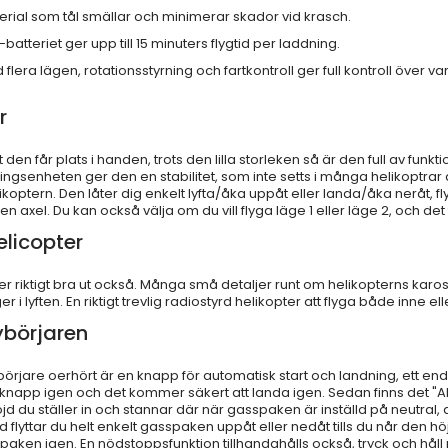
erial som tål smällar och minimerar skador vid krasch.
atteriet ger upp till 15 minuters flygtid per laddning.
ra lägen, rotationsstyrning och fartkontroll ger full kontroll över v
r
den får plats i handen, trots den lilla storleken så är den full av funktio
eringsenheten ger den en stabilitet, som inte setts i många helikoptra
ikoptern. Den låter dig enkelt lyfta/åka uppåt eller landa/åka neråt, f
 axel. Du kan också välja om du vill flyga läge 1 eller läge 2, och det
elicopter
ser riktigt bra ut också. Många små detaljer runt om helikopterns karo
r i lyften. En riktigt trevlig radiostyrd helikopter att flyga både inne e
nybörjaren
rjare oerhört är en knapp för automatisk start och landning, ett enda
a knapp igen och det kommer säkert att landa igen. Sedan finns det "Alt
jd du ställer in och stannar där när gasspaken är inställd på neutral, 
 höjd flyttar du helt enkelt gasspaken uppåt eller nedåt tills du når den höj
sspaken igen. En nödstoppsfunktion tillhandahålls också, tryck och hå