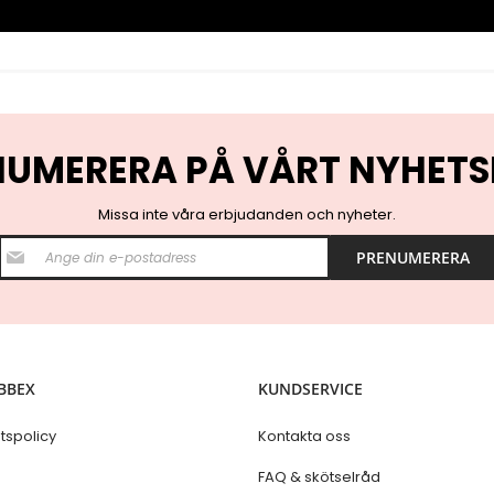
NUMERERA PÅ VÅRT NYHETS
Missa inte våra erbjudanden och nyheter.
S
PRENUMERERA
i
g
n
U
p
f
o
BBEX
KUNDSERVICE
r
O
u
etspolicy
Kontakta oss
r
N
s
FAQ & skötselråd
e