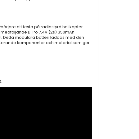
ybörjare att testa på radiostyrd helikopter.
t medföljande Li-Po 7,4V (2s) 350mAh
uter. Detta modulära batteri laddas med den
esterande komponenter och material som ger
0.