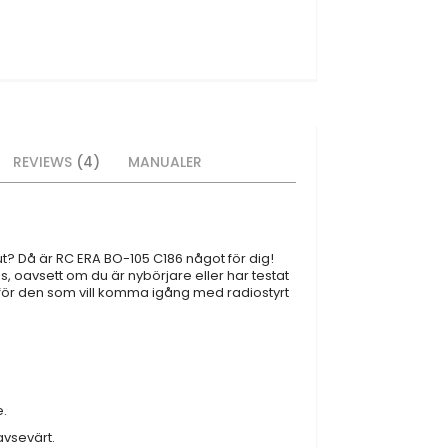
REVIEWS
4
MANUALER
 ut? Då är RC ERA BO-105 C186 något för dig!
 oavsett om du är nybörjare eller har testat
al för den som vill komma igång med radiostyrt
e.
avsevärt.