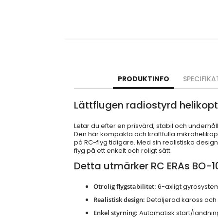
PRODUKTINFO
SPECIFIKA
Lättflugen radiostyrd helikopt
Letar du efter en prisvärd, stabil och underhål
Den här kompakta och kraftfulla mikrohelikop
på RC-flyg tidigare. Med sin realistiska desig
flyg på ett enkelt och roligt sätt.
Detta utmärker RC ERAs BO-10
Otrolig flygstabilitet:
6-axligt gyrosystem
Realistisk design:
Detaljerad kaross och 
Enkel styrning:
Automatisk start/landning