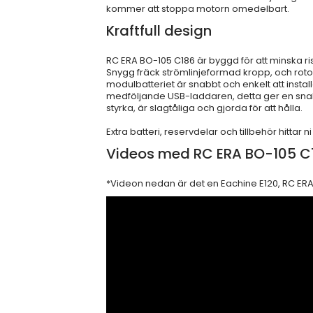
kommer att stoppa motorn omedelbart.
Kraftfull design
RC ERA BO-105 C186 är byggd för att minska risk
Snygg fräck strömlinjeformad kropp, och rot
modulbatteriet är snabbt och enkelt att instal
medföljande USB-laddaren, detta ger en sna
styrka, är slagtåliga och gjorda för att hålla.
Extra batteri, reservdelar och tillbehör hittar ni
Videos med RC ERA BO-105 C
*Videon nedan är det en Eachine E120, RC ER