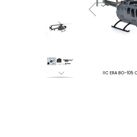
186 Helikopter
RC ERA BO-105 C
Hoppa
till
början
av
bildgalleriet