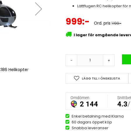
Lättflugen RC helikopter för
Specialpris
999:-
Ord. pris
1 199:-
I lager för omgående leve
-
+
186 Helikopter
RC ERA BO-105 C
LÄGG TILL I ÖNSKELISTA
Enkel betalning med Klarna
60 dagars öppet köp
Snabba leveranser