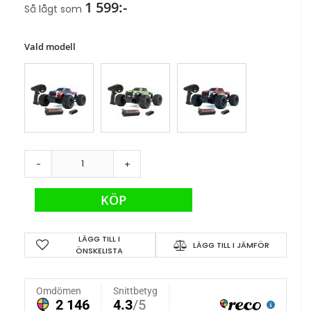
1 599:-
Så lågt som
Vald modell
-
+
KÖP
LÄGG TILL I
LÄGG TILL I JÄMFÖR
ÖNSKELISTA