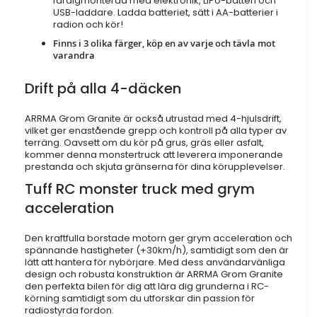
färdigmonterad med elektronik, LiPo-batteri och
USB-laddare. Ladda batteriet, sätt i AA-batterier i
radion och kör!
Finns i 3 olika färger, köp en av varje och tävla mot
varandra
Drift på alla 4-däcken
ARRMA Grom Granite är också utrustad med 4-hjulsdrift,
vilket ger enastående grepp och kontroll på alla typer av
terräng. Oavsett om du kör på grus, gräs eller asfalt,
kommer denna monstertruck att leverera imponerande
prestanda och skjuta gränserna för dina körupplevelser.
Tuff RC monster truck med grym
acceleration
Den kraftfulla borstade motorn ger grym acceleration och
spännande hastigheter (+30km/h), samtidigt som den är
lätt att hantera för nybörjare. Med dess användarvänliga
design och robusta konstruktion är ARRMA Grom Granite
den perfekta bilen för dig att lära dig grunderna i RC-
körning samtidigt som du utforskar din passion för
radiostyrda fordon.