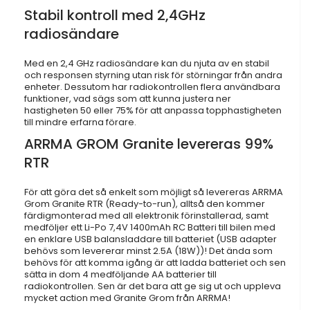
Stabil kontroll med 2,4GHz
radiosändare
Med en 2,4 GHz radiosändare kan du njuta av en stabil
och responsen styrning utan risk för störningar från andra
enheter. Dessutom har radiokontrollen flera användbara
funktioner, vad sägs som att kunna justera ner
hastigheten 50 eller 75% för att anpassa topphastigheten
till mindre erfarna förare.
ARRMA GROM Granite levereras 99%
RTR
För att göra det så enkelt som möjligt så levereras ARRMA
Grom Granite RTR (Ready-to-run), alltså den kommer
färdigmonterad med all elektronik förinstallerad, samt
medföljer ett Li-Po 7,4V 1400mAh RC Batteri till bilen med
en enklare USB balansladdare till batteriet (USB adapter
behövs som levererar minst 2.5A (18W))! Det ända som
behövs för att komma igång är att ladda batteriet och sen
sätta in dom 4 medföljande AA batterier till
radiokontrollen. Sen är det bara att ge sig ut och uppleva
mycket action med Granite Grom från ARRMA!