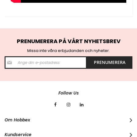
PRENUMERERA PÅ VÅRT NYHETSBREV
Missa inte våra erbjudanden och nyheter.
S
PRENUMERERA
i
g
n
U
p
f
Follow Us
o
r
O
u
r
Om Hobbex
N
e
w
Kundservice
s