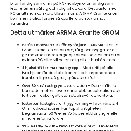
bilen för dig som är ny på RC-hobbyn eller för dig som
letar efter en pålitlig och rolig bil att köra. Det bästa med
RC är att man kan köra tillsammans, ARRMA Granite grom
kommer i 3 olika färger så köp flera och tävla mot
varandra
Detta utmärker ARRMA Granite GROM
Perfekt monstertruck för nybörjare
– ARRMA Granite
Grom i skala 1/18 är lättkörd, tålig och byggd för att
ge maximalt med körglädje direkt, oavsett om du är
ny inom RC eller vill ha en rolig bil att busköra med.
4-hjulsdrift för maximalt grepp
– Med drift på alla
fyra hjulen får du stabil kontroll och imponerande
framkomlighet på grus, gräs och asfalt.
Över 30 km/h och grym acceleration
– Den kraftfulla
borstade motorn levererar snabb acceleration och
fart som räcker gott, utan att bli svår att hantera.
Justerbar hastighet för trygg körning
– Tack vare 2,4
GHz-radiosändaren kan topphastigheten
begränsas till 50 % eller 75 %, perfekt för yngre eller
mindre erfarna förare.
99 % Ready-To-Run – redo att köra direkt
– Levereras