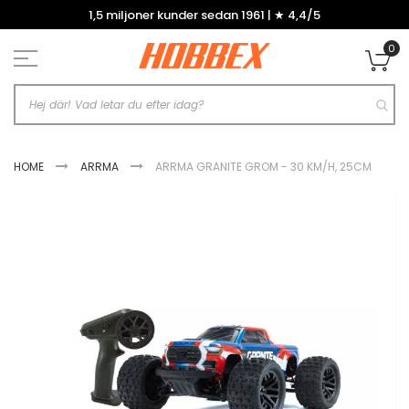
Hoppa
1,5 miljoner kunder sedan 1961 | ★ 4,4/5
till
innehållet
0
Mi
HOME
ARRMA
ARRMA GRANITE GROM - 30 KM/H, 25CM
Hoppa
till
slutet
av
bildgalleriet