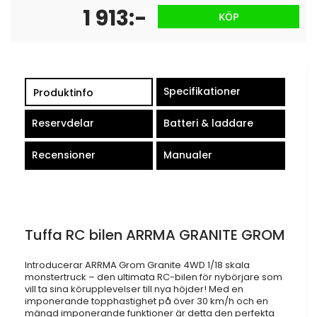
1 913:-
KÖP
Specifikationer
Produktinfo
Reservdelar
Batteri & laddare
Recensioner
Manualer
Tuffa RC bilen ARRMA GRANITE GROM
Introducerar ARRMA Grom Granite 4WD 1/18 skala
monstertruck – den ultimata RC-bilen för nybörjare som
vill ta sina körupplevelser till nya höjder! Med en
imponerande topphastighet på över 30 km/h och en
mängd imponerande funktioner är detta den perfekta