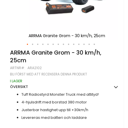
cm
ARRMA Granite Grom - 30 km/h, 25cm
Hoppa
ARRMA Granite Grom - 30 km/h,
till
25cm
början
av
ARTNR
ARA2102
bildgalleriet
BLI FÖRST MED ATT RECENSERA DENNA PRODUKT
I LAGER
ÖVERSIKT
Tuff Radiostyrd Monster Truck med attityd!
4-hjulsdrift med borstad 380 motor
Justerbar hastighet upp till +30km/h
Levereras med batteri och laddare