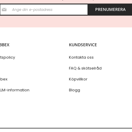
S
PRENUMERERA
i
g
n
U
p
f
o
BBEX
KUNDSERVICE
r
O
u
etspolicy
Kontakta oss
r
N
s
FAQ & skötselråd
e
w
bex
Köpvillkor
s
l
LLM-information
Blogg
e
t
t
e
r
: