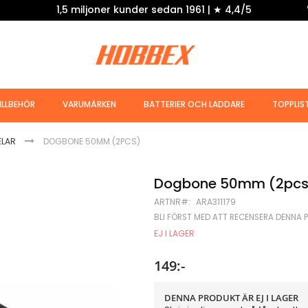
1,5 miljoner kunder sedan 1961 | ★ 4,4/5
ILLBEHÖR
VARUMÄRKEN
BATTERIER OCH LADDARE
TOPPLIS
ELAR
DOGBONE 50MM (2PCS)
Dogbone 50mm (2pcs
ARTNR
ARA311179
BLI FÖRST MED ATT RECENSERA DENNA 
EJ I LAGER
149:-
DENNA PRODUKT ÄR EJ I LAGER