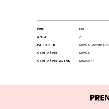
Specifikationer
PRIS
149:-
ANTAL
2
PASSAR TILL
ARRMA Granite Gro
VARUMÄRKE
ARRMA
VARUMÄRKE ARTNR
ARA311179
PRE