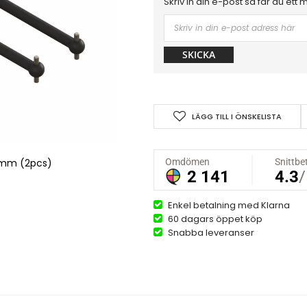
Skriv in din e-post så får du ett 
SKICKA
LÄGG TILL I ÖNSKELISTA
mm (2pcs)
Enkel betalning med Klarna
60 dagars öppet köp
Snabba leveranser