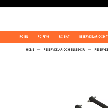
Hoppa
till
innehållet
RC BIL
RC FLYG
RC BÅT
RESERVDELAR OCH T
HOME
RESERVDELAR OCH TILLBEHÖR
RESERVD
Hoppa
till
slutet
av
bildgalleriet