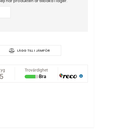
mejl när produkten är tillbaka i lager.
LÄGG TILL I JÄMFÖR