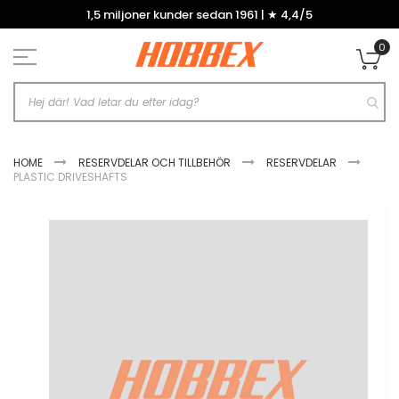
Hoppa
1,5 miljoner kunder sedan 1961 | ★ 4,4/5
till
innehållet
0
Mi
HOME
RESERVDELAR OCH TILLBEHÖR
RESERVDELAR
PLASTIC DRIVESHAFTS
Hoppa
till
slutet
av
bildgalleriet