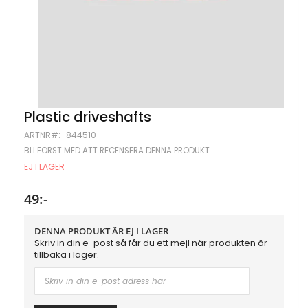
Hoppa
Plastic driveshafts
till
ARTNR
844510
början
av
BLI FÖRST MED ATT RECENSERA DENNA PRODUKT
bildgalleriet
EJ I LAGER
49:-
DENNA PRODUKT ÄR EJ I LAGER
Skriv in din e-post så får du ett mejl när produkten är
tillbaka i lager.