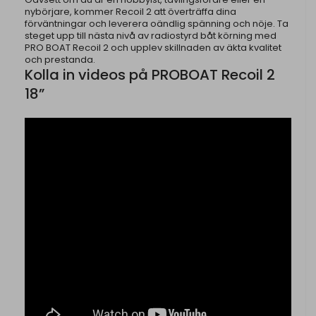
nybörjare, kommer Recoil 2 att överträffa dina
förväntningar och leverera oändlig spänning och nöje. Ta
steget upp till nästa nivå av radiostyrd båt körning med
PRO BOAT Recoil 2 och upplev skillnaden av äkta kvalitet
och prestanda.
Kolla in videos på PROBOAT Recoil 2
18”