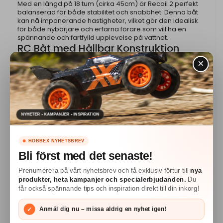
Med en längd på 18 tum (cirka 45cm) är Recoil 2 perfekt
balanserad för både stabilitet och snabbhet. Denna båt
kan nå imponerande hastigheter, vilket gör den idealisk
för både nybörjare och erfarna förare som vill ha en
spännande och fartfylld upplevelse på vattnet.
RC Båt med Hållbar Konstruktion
Tillverkad av högkvalitativa material i V-format skrov, är
Recoil 2 byggd för att tåla tuffa förhållanden och intensiva
användningsområden. Dess djup-V-skrovdesign bidrar
till enastående stabilitet och prestanda. RC båten
kommer sakta ner när batteriet blir lågt, så när du märker
att den inte ger samma kraft längre så kör tillbaka och
NYHETER • KAMPANJER • INSPIRATION
ladda upp eller sätt i ett nyladdat RC batteri i båten igen!
Spektrum 2,4GHz - Avancerad
Radiokontroll
HOBBEX NYHETSBREV
Bli först med det senaste!
Den medföljande radiokontrollen (Spektrum SLT3)
Prenumerera på vårt nyhetsbrev och få exklusiv förtur till
nya
erbjuder exceptionell räckvidd och responsivitet, vilket
produkter, heta kampanjer och specialerbjudanden.
Du
ger dig full kontroll över båten även på längre avstånd.
får också spännande tips och inspiration direkt till din inkorg!
Den ergonomiska designen säkerställer att du kan köra
din båt bekvämt under längre perioder utan trötthet.
Fördelen med 2,4GHz är att du kan köra med flera andra
✓
Anmäl dig nu – missa aldrig en nyhet igen!
båtförare samtidigt utan att det blir massa störningar! En