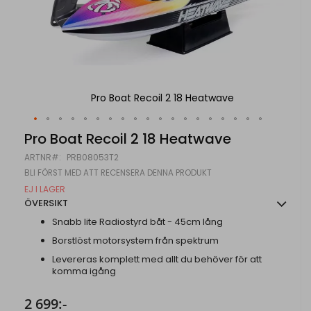
Pro Boat Recoil 2 18 Heatwave
Hoppa
Pro Boat Recoil 2 18 Heatwave
till
ARTNR
PRB08053T2
början
av
BLI FÖRST MED ATT RECENSERA DENNA PRODUKT
bildgalleriet
EJ I LAGER
ÖVERSIKT
Snabb lite Radiostyrd båt - 45cm lång
Borstlöst motorsystem från spektrum
Levereras komplett med allt du behöver för att
komma igång
2 699:-