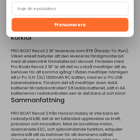
till fördel med denna radiokontroll som är samma som till
dom populära ARRMA RC bilarna är att du kan ställa ner
hastigheten till 50% eller 75% för en mindre erfaren RC
båtkapten! – Detta gör att denna RC båt är en trevlig RC
båt för barn och andra nybörjare.
Prenumerera
Radiostyrd båt levereras RTR, 100%
körklar
PRO BOAT Recoil 2 18” levereras som RTR (Ready-To-Run),
Vilken enkelt betyder att den levereras färdigmonterad
med all elekontrik förinstallerad i skrovet. Fördelen med
Pro Boats Recoil 2 18” är att det nu också medföljer allt du
behöver för att komma igång! I lådan medföljer nämligen
ett Li-Po 11,1V (3s) 1300mAh RC batteri, med en Li-Po USB
balansladdare. Förutom det så medföljer även 4xAA
batterier till radiokontrollen! Så ladda batteriet, sätt in AA
batterierna i radiokontrollen sen är det bara ut och köra!
Sammanfattning
PRO BOAT Recoil 2 från Horizon Hobby är inte bara en
radiostyrd båt; det är en fulländad upplevelse av kraft,
precision och innovation. Med sin borstlösa motor,
avancerade ESC, och självvändande funktion, erbjuder
denna båt allt du behöver för att dominera vattnet.
Oavsett om du är en hobbyist, tävlingsförare eller en