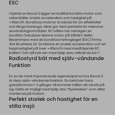
ESC
I hjärtat av Recoil 2 ligger en kraftfull borstlös motor som
säkerställer snabb acceleration och hastighet på
+45km/h. Borstlösa motorer är kända för sin effektivitet
och långa livslängd, vilket gör dem perfekta för intensiva
användningsområden. RC båten har nämligen en
borstlös Outrubber Marine motor på 2950kV detta
tillsammans med de borstlösa fartreglaget (ESC) Firma
30A Brushless 2s-3s Marine en snabb acceleration och en
topphastighet på över +45km/h med medföljande RC
batteri! Och allt kyls ner med hjälp utav vattnet du kör i!
Radiostyrd båt med själv-vändande
Funktion
En av de mest imponerande egenskaperna hos Recoil 2
är dess själv-vändande funktion. Du behöver bara
gasa/bromsa 1-2 gånger så kommer båten att vända på
sig. Detta är möjligt med hjälp utav ”flywheelen” som sitter
monterad på motorn.
Perfekt storlek och hastighet för en
stilla insjö