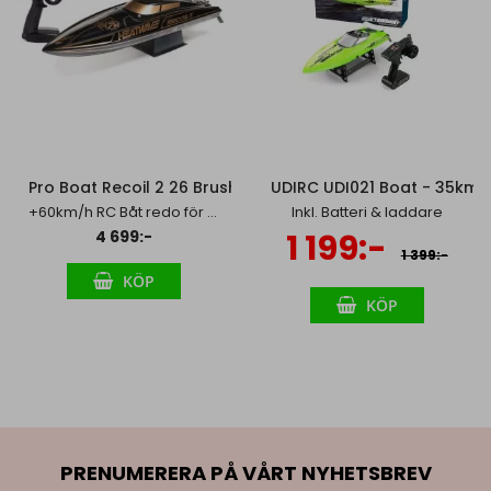
Pro Boat Recoil 2 26 Brushless Deep-V Heat Wave
UDIRC UDI021 Boat - 35km/
+60km/h RC Båt redo för action!
Inkl. Batteri & laddare
Specialpris
4 699:-
1 199:-
1 399:-
KÖP
KÖP
PRENUMERERA PÅ VÅRT NYHETSBREV