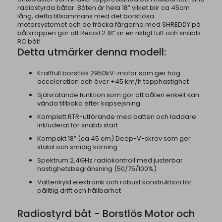
radiostyrda båtar. Båten är hela 18” vilket blir ca 45cm
lång, detta tillsammans med det borstlösa
motorsystemet och de fräcka färgerna med SHREDDY på
båtkroppen gör att Recoil 2 18” är en riktigt tuff och snabb
RC båt!
Detta utmärker denna modell:
Kraftfull borstlös 2950kV-motor som ger hög
acceleration och över +45 km/h topphastighet
Självrätande funktion som gör att båten enkelt kan
vända tillbaka efter kapsejsning
Komplett RTR-utförande med batteri och laddare
inkluderat för snabb start
Kompakt 18” (ca 45 cm) Deep-V-skrov som ger
stabil och smidig körning
Spektrum 2,4GHz radiokontroll med justerbar
hastighetsbegränsning (50/75/100%)
Vattenkyld elektronik och robust konstruktion för
pålitlig drift och hållbarhet
Radiostyrd båt - Borstlös Motor och