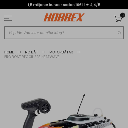
Hoppa
1,5 miljoner kunder sedan 1961 | ★ 4,4/5
till
innehållet
0
Mi
HOME
RC BÅT
MOTORBÅTAR
PRO BOAT RECOIL 2 18 HEATWAVE
Hoppa
till
slutet
av
bildgalleriet