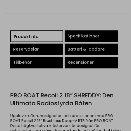
Specifikationer
Produktinfo
Reservdelar
Batteri & laddare
Tillbehör
Recensioner
PRO BOAT Recoil 2 18” SHREDDY: Den
Ultimata Radiostyrda Båten
Upplev kraften, hastigheten och precisionen med PRO
BOAT Recoil 2 18" Brushless Deep-V RTR från PRO BOAT.
Detta högkvalitativa mästerverk är designat för
entusiaster som kräver topprestanda och hållbarhet i sina