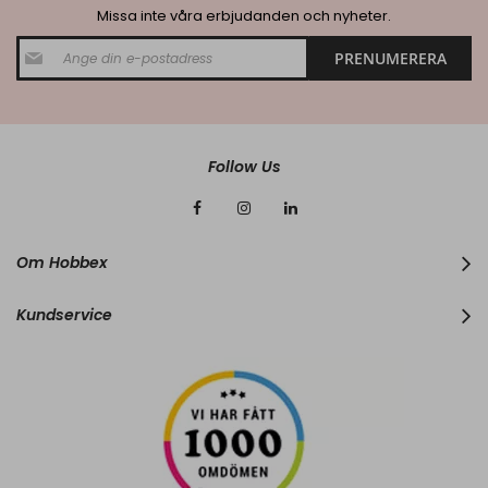
Missa inte våra erbjudanden och nyheter.
S
PRENUMERERA
i
g
n
U
p
f
Follow Us
o
r
O
u
r
Om Hobbex
N
e
w
Kundservice
s
l
e
t
t
e
r
: