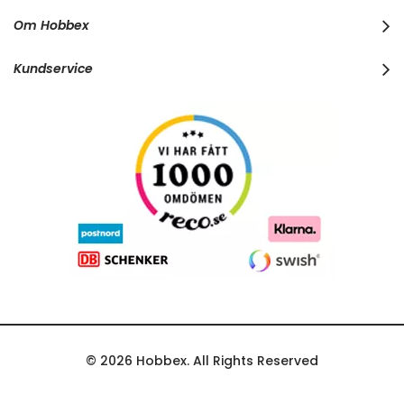
r
Om Hobbex
N
e
w
Kundservice
s
l
e
t
t
e
r
:
© 2026 Hobbex. All Rights Reserved