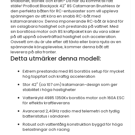
snabbhet, storlek och kraft? Då har du kommit till rätt
ställe! ProBoat Blackjack 42" 8S Catamaran Brushless är
den perfekta båten för RC-entusiaster som vill uppleva
spänningen av att köra en snabb RC-båt med
katamaranskrov. Denna imponerande RC-båt är känd för
sin oslagbara hastighet och prestanda på vattnet. Med
sin borstlösa motor och 8S kraftpaket kan du vara säker
på att uppnå oöverträffad hastighet och acceleration.
Oavsett om du är ute efter att tävla eller bara njuta av en
spännande körupplevelse, kommer denna båt att
leverera på alla fronter.
Detta utmärker denna modell:
Extrem prestanda med 8S borstlös setup för mycket
hög toppfart och kraftig acceleration
Stor 42" (ca 107 cm) katamaran-design som ger
stabilitet i höga hastigheter
Vattenkyld 4985 1350Kv borstlös motor och 160A ESC
för effektiv kraftleverans
Avancerad 2,4GHz radio med telemetri och tydlig
batteristatus i sändaren
Robust och vattentålig konstruktion byggd för höga
belastningar och racing