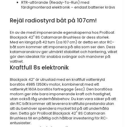
RTR-utförande (Ready-To-Run) med
färdigmonterad elektronik – endast batterier krävs
Rejäl radiostyrd båt på 107cm!
En av de mest imponerande egenskaperna hos ProBoat
Blackjack 42" 8S Catamaran Brushless är dess storlek.
Med en längd på 42 tum (ca 107 cm) är detta en stor RC-
båt som kommer att imponera på alla som ser den. Dess
katamaranskrov ger utmärkt stabilitet och hantering, vilket
gör den idealisk för snabba svängar och manövrer på
vattnet.
Kraftfull 8s elektronik
Blackjack 42” är utrustad med en kraftfull vattenkyld
borstlös 4985 1350Kv motor, kombinerat med ett
vattenkylt 160A borstlös fartregage (esc). Den borstlösa
motorn ger inte bara imponerande kraft och hastighet,
utan också låg underhållsbehov. Du kan vara säker på att
din RC båt kommer att leverera kraftfulla prestanda utan
att du behöver spendera mycket tid på att underhålla
den. Detta gör ProBoat Blackjack 42" 8S Catamaran
Brushless till en pålitlig och hållbar investering för RC-
entusiaster.