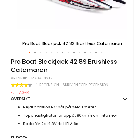
maran
Pro Boat Blackjack 42 8S Brushless Catamaran
Pr
Hoppa
Pro Boat Blackjack 42 8S Brushless
till
Catamaran
början
av
ARTNR
PRB08043T2
bildgalleriet
BETYG:
1
RECENSION
SKRIV EN EGEN RECENSION
80
100
% OF
EJ I LAGER
ÖVERSIKT
Rejäl borstlös RC båt på hela 1 meter
Topphastigheten är uppåt 80km/h om inte mer
Redo för 2x 14,8V 4s HELA 8s