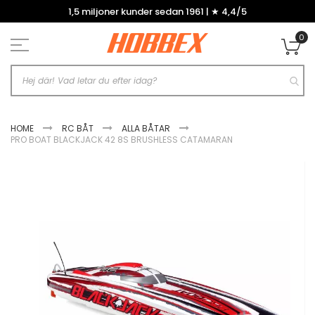
Hoppa
1,5 miljoner kunder sedan 1961 | ★ 4,4/5
till
innehållet
0
Mi
HOME
RC BÅT
ALLA BÅTAR
PRO BOAT BLACKJACK 42 8S BRUSHLESS CATAMARAN
Hoppa
till
slutet
av
bildgalleriet