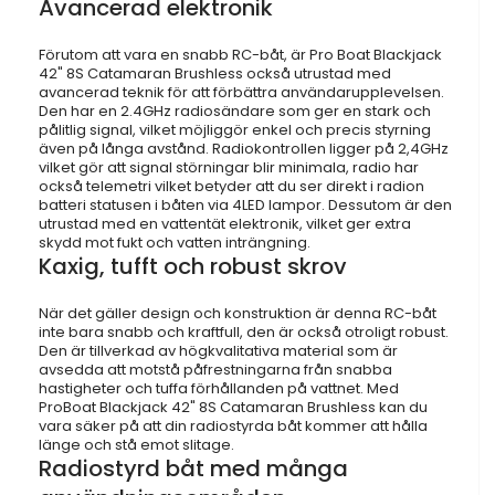
Avancerad elektronik
Förutom att vara en snabb RC-båt, är Pro Boat Blackjack
42" 8S Catamaran Brushless också utrustad med
avancerad teknik för att förbättra användarupplevelsen.
Den har en 2.4GHz radiosändare som ger en stark och
pålitlig signal, vilket möjliggör enkel och precis styrning
även på långa avstånd. Radiokontrollen ligger på 2,4GHz
vilket gör att signal störningar blir minimala, radio har
också telemetri vilket betyder att du ser direkt i radion
batteri statusen i båten via 4LED lampor. Dessutom är den
utrustad med en vattentät elektronik, vilket ger extra
skydd mot fukt och vatten inträngning.
Kaxig, tufft och robust skrov
När det gäller design och konstruktion är denna RC-båt
inte bara snabb och kraftfull, den är också otroligt robust.
Den är tillverkad av högkvalitativa material som är
avsedda att motstå påfrestningarna från snabba
hastigheter och tuffa förhållanden på vattnet. Med
ProBoat Blackjack 42" 8S Catamaran Brushless kan du
vara säker på att din radiostyrda båt kommer att hålla
länge och stå emot slitage.
Radiostyrd båt med många