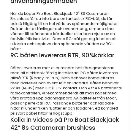
användningsområden
När du köper Pro Boat Blackjack 42" 8S Catamaran
Brushless får du inte bara en fantastisk RC-båt, du får
också tillgång till en hel värld av spännande möjligheter.
Du kan delta i tävlingar och evenemang, utmana dina
vänner till spännande kördueller eller bara njuta av en
fartfylld fritidsaktivitet. Denna RC-båt ger dig friheten att
utforska och uppleva den spännande världen av RC-
båtar.
RC båten levereras RTR, 90%körklar
Båten levereras mer eller mindre helt färdigmonterad
med all elektronik färdig installerad. RC båten levereras
alltså RTR (Ready-to-run). Men behöver kompletteras
med batterier och eventuellt en laddare. Båten behöver
2x 4s (14,8V) med IC5/EC5-kontakt. Och 4st AA batterier till
radiokontrollen, vi rekommenderar att man köper med
våra kraftiga uppladdningsbara AA batterier från Modr,
passar perfekt till RC. Passande batterier och laddare
hittar ni under fliken ”Batterier och laddare”, ett komplett
prisvärt paket hittar ni högst upp.
Kolla in videos på Pro Boat Blackjack
42” 8s Catamaran brushless