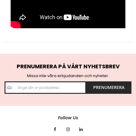
PRENUMERERA PÅ VÅRT NYHETSBREV
Missa inte våra erbjudanden och nyheter.
S
PRENUMERERA
i
g
n
U
p
f
Follow Us
o
r
O
u