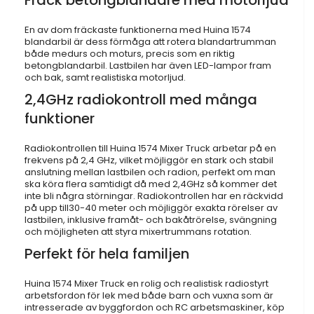
En av dom fräckaste funktionerna med Huina 1574
blandarbil är dess förmåga att rotera blandartrumman
både medurs och moturs, precis som en riktig
betongblandarbil. Lastbilen har även LED-lampor fram
och bak, samt realistiska motorljud.
2,4GHz radiokontroll med många
funktioner
Radiokontrollen till Huina 1574 Mixer Truck arbetar på en
frekvens på 2,4 GHz, vilket möjliggör en stark och stabil
anslutning mellan lastbilen och radion, perfekt om man
ska köra flera samtidigt då med 2,4GHz så kommer det
inte bli några störningar. Radiokontrollen har en räckvidd
på upp till30-40 meter och möjliggör exakta rörelser av
lastbilen, inklusive framåt- och bakåtrörelse, svängning
och möjligheten att styra mixertrummans rotation.
Perfekt för hela familjen
Huina 1574 Mixer Truck en rolig och realistisk radiostyrt
arbetsfordon för lek med både barn och vuxna som är
intresserade av byggfordon och RC arbetsmaskiner, köp