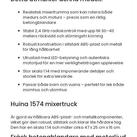
Realistisk mixertrumma som kan rotera både
medurs och moturs – precis som en riktig
betongblandare
Stabil 2,4 GHz radiokontroll med upp till 30–40
meters räckvidd och störningsfri körning
Robust konstruktion i slitstark ABS-plast och metall
för lång hållbarhet
Utrustad med LED-belysning och autentiska
motorljud för en mer verklighetstrogen upplevelse
Stor skala 1:14 med imponerande detaljer och
storlek för extra lekvärde
Passar både barn och vuxna – perfekt för lek både
inomhus och utomhus
Huina 1574 mixertruck
Är gjord av hållbara ABS-plast- och metallkomponenter,
vilket gör den robust, slitstark och klarar lite hårdare tag.
Den har en skala 1:14 och mäter cirka 47 x 25 cm x 15 cm.
Fräck betongblandare med motorljud