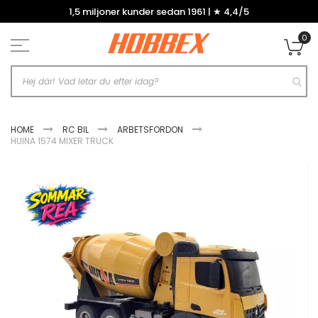
Hoppa
1,5 miljoner kunder sedan 1961 | ★ 4,4/5
till
innehållet
0
Mi
HOME
RC BIL
ARBETSFORDON
HUINA 1574 MIXER TRUCK
Hoppa
till
slutet
av
bildgalleriet