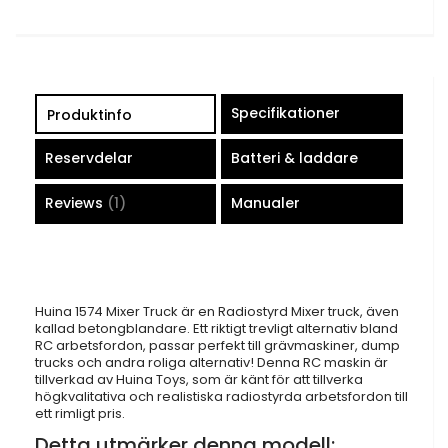
Specifikationer
Produktinfo
Reservdelar
Batteri & laddare
Reviews
1
Manualer
Huina 1574 Mixer Truck är en Radiostyrd Mixer truck, även
kallad betongblandare. Ett riktigt trevligt alternativ bland
RC arbetsfordon, passar perfekt till grävmaskiner, dump
trucks och andra roliga alternativ! Denna RC maskin är
tillverkad av Huina Toys, som är känt för att tillverka
högkvalitativa och realistiska radiostyrda arbetsfordon till
ett rimligt pris.
Detta utmärker denna modell: