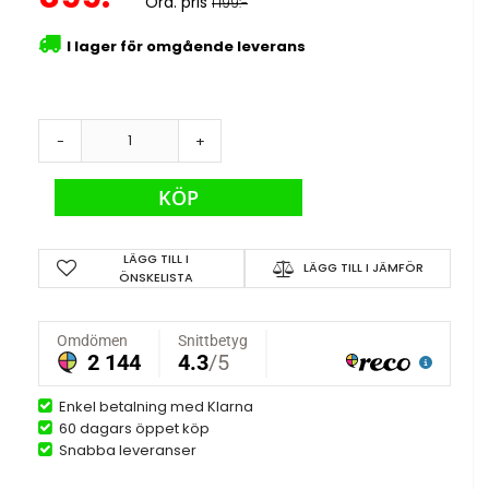
Ord. pris
1 199:-
I lager för omgående leverans
-
+
KÖP
LÄGG TILL I
LÄGG TILL I JÄMFÖR
ÖNSKELISTA
Enkel betalning med Klarna
60 dagars öppet köp
Snabba leveranser