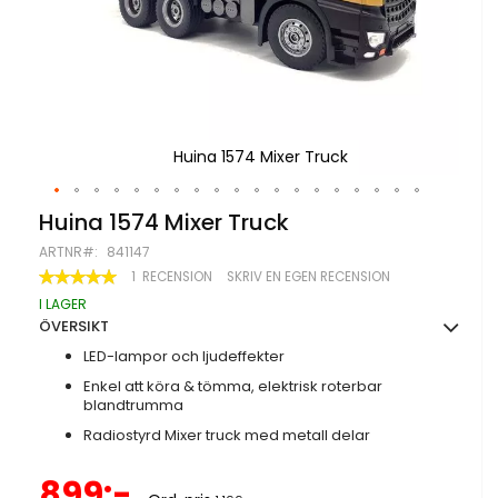
Huina 1574 Mixer Truck
Hoppa
Huina 1574 Mixer Truck
till
ARTNR
841147
början
av
BETYG:
1
RECENSION
SKRIV EN EGEN RECENSION
100
100
bildgalleriet
% OF
I LAGER
ÖVERSIKT
LED-lampor och ljudeffekter
Enkel att köra & tömma, elektrisk roterbar
blandtrumma
Radiostyrd Mixer truck med metall delar
Specialpris
899:-