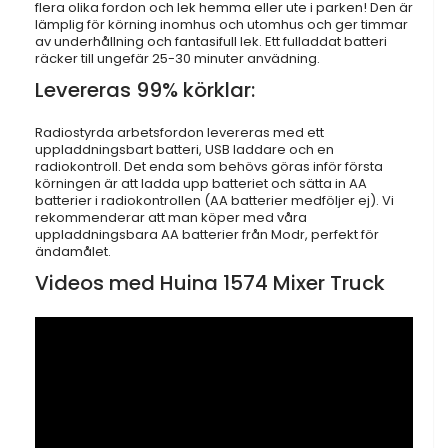
flera olika fordon och lek hemma eller ute i parken! Den är
lämplig för körning inomhus och utomhus och ger timmar
av underhållning och fantasifull lek. Ett fulladdat batteri
räcker till ungefär 25-30 minuter anvädning.
Levereras 99% körklar:
Radiostyrda arbetsfordon levereras med ett
uppladdningsbart batteri, USB laddare och en
radiokontroll. Det enda som behövs göras inför första
körningen är att ladda upp batteriet och sätta in AA
batterier i radiokontrollen (AA batterier medföljer ej). Vi
rekommenderar att man köper med våra
uppladdningsbara AA batterier från Modr, perfekt för
ändamålet.
Videos med Huina 1574 Mixer Truck