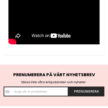
PRENUMERERA PÅ VÅRT NYHETSBREV
Missa inte våra erbjudanden och nyheter.
S
PRENUMERERA
i
g
n
U