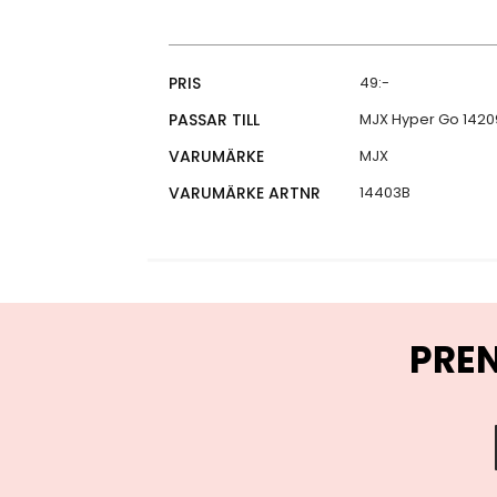
Specifikationer
PRIS
49:-
PASSAR TILL
MJX Hyper Go 14209
VARUMÄRKE
MJX
VARUMÄRKE ARTNR
14403B
PRE