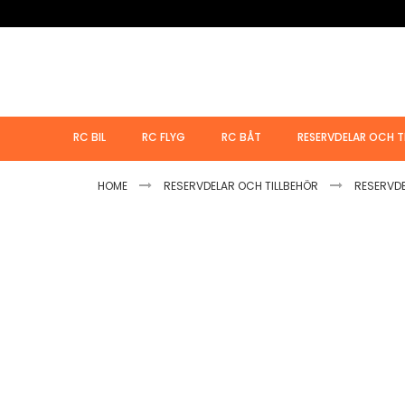
Hoppa
till
innehållet
RC BIL
RC FLYG
RC BÅT
RESERVDELAR OCH T
HOME
RESERVDELAR OCH TILLBEHÖR
RESERVD
Hoppa
till
slutet
av
bildgalleriet