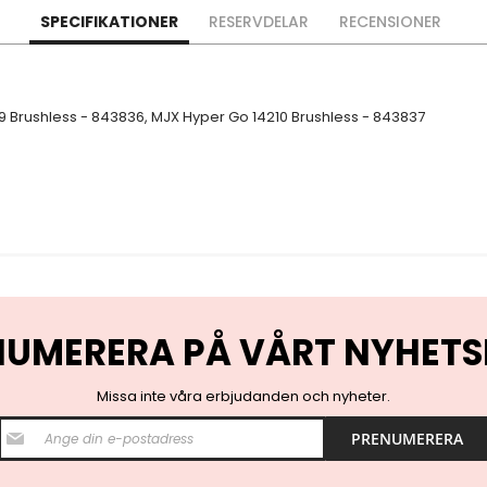
SPECIFIKATIONER
RESERVDELAR
RECENSIONER
 Brushless - 843836, MJX Hyper Go 14210 Brushless - 843837
NUMERERA PÅ VÅRT NYHETS
Missa inte våra erbjudanden och nyheter.
S
PRENUMERERA
i
g
n