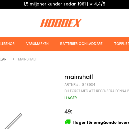
1,5 miljoner kunder sedan 1961 | ★ 4,4/5
ILLBEHÖR
VARUMÄRKEN
BATTERIER OCH LADDARE
TOPPLIS
ELAR
MAINSHALF
mainshalf
ARTNR
843934
BLI FÖRST MED ATT RECENSERA DENNA 
I LAGER
49:-
I lager för omgående leve