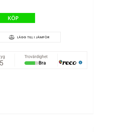
KÖP
LÄGG TILL I JÄMFÖR