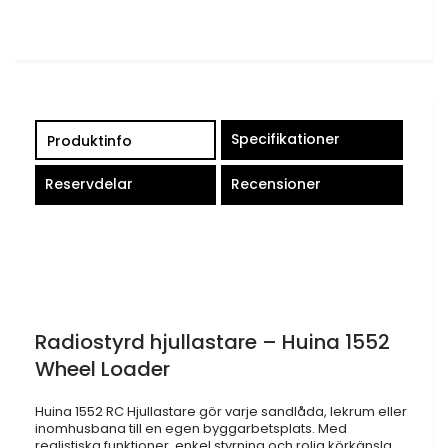
Specifikationer
Produktinfo
Reservdelar
Recensioner
Radiostyrd hjullastare – Huina 1552
Wheel Loader
Huina 1552 RC Hjullastare gör varje sandlåda, lekrum eller
inomhusbana till en egen byggarbetsplats. Med
realistiska funktioner, enkel styrning och rolig körkänsla