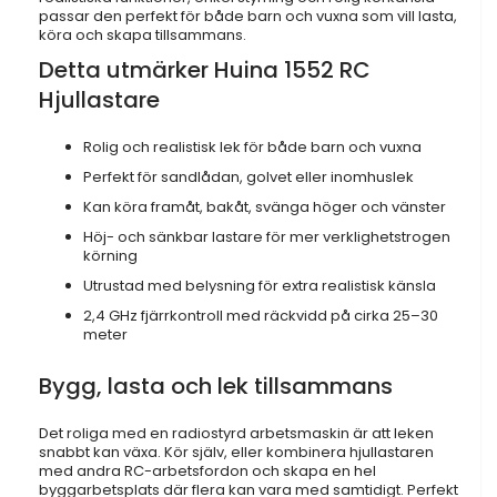
passar den perfekt för både barn och vuxna som vill lasta,
köra och skapa tillsammans.
Detta utmärker Huina 1552 RC
Hjullastare
Rolig och realistisk lek för både barn och vuxna
Perfekt för sandlådan, golvet eller inomhuslek
Kan köra framåt, bakåt, svänga höger och vänster
Höj- och sänkbar lastare för mer verklighetstrogen
körning
Utrustad med belysning för extra realistisk känsla
2,4 GHz fjärrkontroll med räckvidd på cirka 25–30
meter
Bygg, lasta och lek tillsammans
Det roliga med en radiostyrd arbetsmaskin är att leken
snabbt kan växa. Kör själv, eller kombinera hjullastaren
med andra RC-arbetsfordon och skapa en hel
byggarbetsplats där flera kan vara med samtidigt. Perfekt