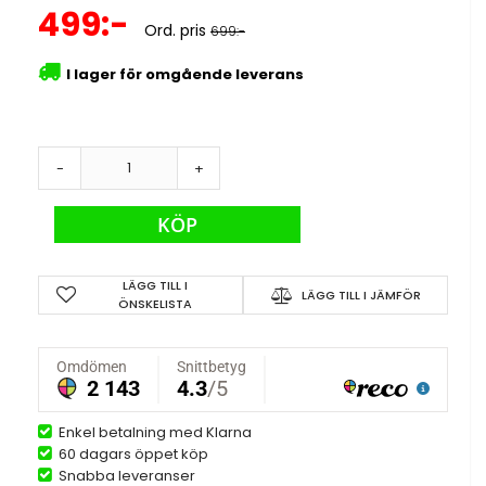
Specialpris
499:-
Ord. pris
699:-
I lager för omgående leverans
-
+
KÖP
LÄGG TILL I
LÄGG TILL I JÄMFÖR
ÖNSKELISTA
Enkel betalning med Klarna
60 dagars öppet köp
Snabba leveranser