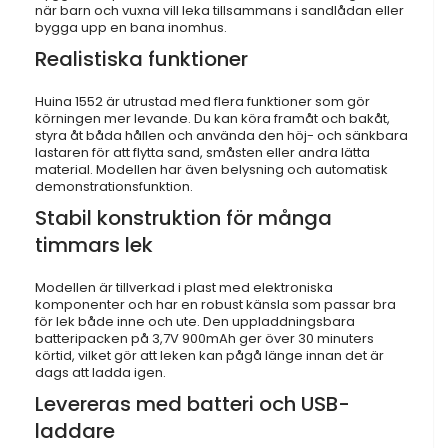
när barn och vuxna vill leka tillsammans i sandlådan eller
bygga upp en bana inomhus.
Realistiska funktioner
Huina 1552 är utrustad med flera funktioner som gör
körningen mer levande. Du kan köra framåt och bakåt,
styra åt båda hållen och använda den höj- och sänkbara
lastaren för att flytta sand, småsten eller andra lätta
material. Modellen har även belysning och automatisk
demonstrationsfunktion.
Stabil konstruktion för många
timmars lek
Modellen är tillverkad i plast med elektroniska
komponenter och har en robust känsla som passar bra
för lek både inne och ute. Den uppladdningsbara
batteripacken på 3,7V 900mAh ger över 30 minuters
körtid, vilket gör att leken kan pågå länge innan det är
dags att ladda igen.
Levereras med batteri och USB-
laddare