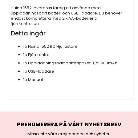
Huina 1552 levereras färdig att använda med
uppladdningsbart batteri och USB-laddare. Du behöver
endast komplettera med 2 x AA-batterier till
fjärrkontrollen.
Detta ingår
1 x Huina 1552 RC Hjullastare
1 x Fjärrkontroll
1 x Uppladdningsbart batteripaket 3,7V 900mAh
1 x USB-laddare
1 x Manual
PRENUMERERA PÅ VÅRT NYHETSBREV
Missa inte våra erbjudanden och nyheter.