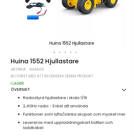
Huina 1552 Hjullastare
Hoppa
Huina 1552 Hjullastare
till
ARTNR
844600
början
av
BLI FÖRST MED ATT RECENSERA DENNA PRODUKT
bildgalleriet
I LAGER
ÖVERSIKT
Radiostyrd hjullastare i skala 1/16
2,4GHz radio - Enkel att använda
Funktioner som lyfta/sänka skopan och mycket mer
Levereras med uppladdningsbart batteri och
laddkabel