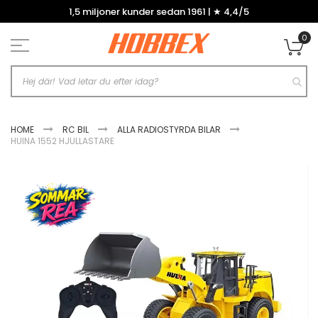
Hoppa
1,5 miljoner kunder sedan 1961 | ★ 4,4/5
till
innehållet
0
Mi
HOME
RC BIL
ALLA RADIOSTYRDA BILAR
HUINA 1552 HJULLASTARE
Hoppa
till
slutet
av
bildgalleriet