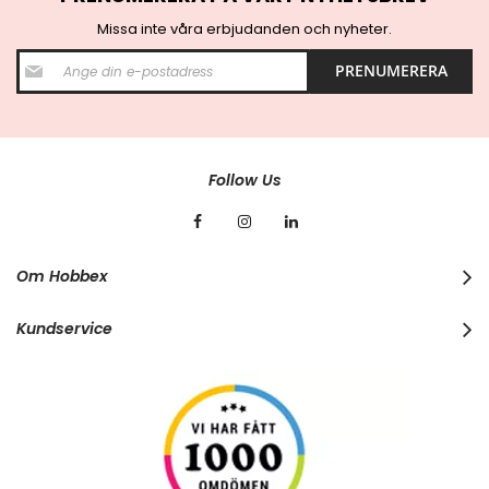
Missa inte våra erbjudanden och nyheter.
S
PRENUMERERA
i
g
n
U
p
f
Follow Us
o
r
O
u
r
Om Hobbex
N
e
w
Kundservice
s
l
e
t
t
e
r
: