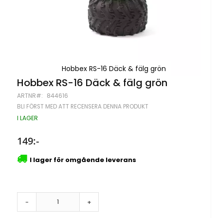
Hobbex RS-16 Däck & fälg grön
Hoppa
Hobbex RS-16 Däck & fälg grön
till
ARTNR
844616
början
av
BLI FÖRST MED ATT RECENSERA DENNA PRODUKT
bildgalleriet
I LAGER
149:-
I lager för omgående leverans
-
+