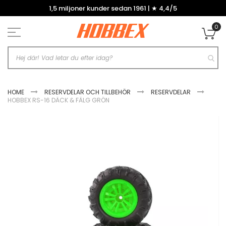
Hoppa
1,5 miljoner kunder sedan 1961 | ★ 4,4/5
till
innehållet
0
Mi
HOME
RESERVDELAR OCH TILLBEHÖR
RESERVDELAR
HOBBEX RS-16 DÄCK & FÄLG GRÖN
Hoppa
till
slutet
av
bildgalleriet