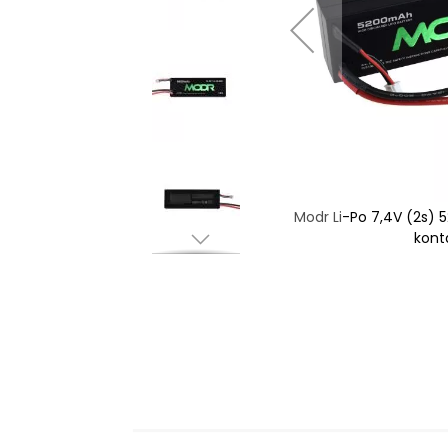
 5200mAh 30C - EC3-
Modr Li-Po 7,4V (2s)
akt
kont
Hoppa
till
början
av
bildgalleriet