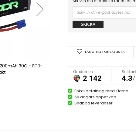
Skriv in din e-post så får du ett 
SKICKA
LÄGG TILL I ÖNSKELISTA
 5200mAh 30C - EC3-
Modr Li-Po 7,4V (2s)
akt
kont
Enkel betalning med Klarna
60 dagars öppet köp
Snabba leveranser