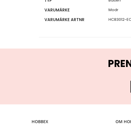
TYP
Batteri
VARUMÄRKE
Modr
VARUMÄRKE ARTNR
HC83012-E
PRE
HOBBEX
OM HO