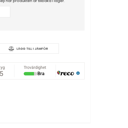
mejl när produkten är tillbaka i lager.
LÄGG TILL I JÄMFÖR
 5200mAh 30C - EC3-
akt