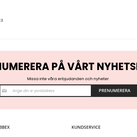
C3
NUMERERA PÅ VÅRT NYHETS
Missa inte våra erbjudanden och nyheter.
S
PRENUMERERA
i
g
n
U
p
f
o
BBEX
KUNDSERVICE
r
O