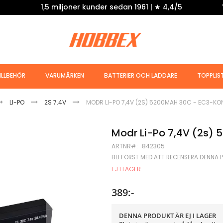
1,5 miljoner kunder sedan 1961 | ★ 4,4/5
ILLBEHÖR
VARUMÄRKEN
BATTERIER OCH LADDARE
TOPPLIS
LI-PO
2S 7.4V
MODR LI-PO 7,4V (2S) 5200MAH 30C - EC3-KO
Modr Li-Po 7,4V (2s)
ARTNR
842305
BLI FÖRST MED ATT RECENSERA DENNA 
EJ I LAGER
389:-
DENNA PRODUKT ÄR EJ I LAGER