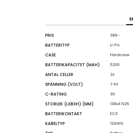
S
Specifikationer
PRIS
389:-
BATTERITYP
Li-Po
CASE
Hardcase
BATTERIKAPACITET (MAH)
5200
ANTAL CELLER
2s
SPÄNNING (VOLT)
7.4V
C-RATING
30
STORLEK (LXBXH) (MM)
138x47x25
BATTERIKONTAKT
EC3
KABELTYP
12AWG