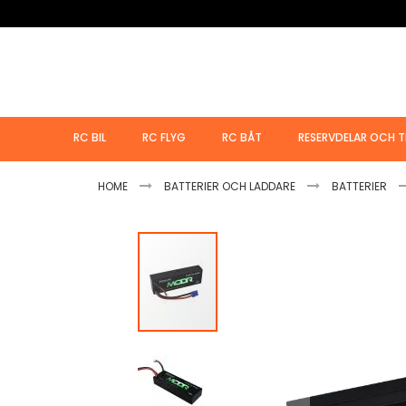
Hoppa
till
innehållet
RC BIL
RC FLYG
RC BÅT
RESERVDELAR OCH T
HOME
BATTERIER OCH LADDARE
BATTERIER
Hoppa
till
slutet
av
bildgalleriet